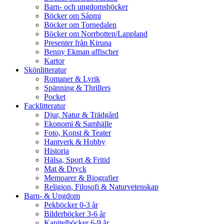
Barn- och ungdomsböcker
Böcker om Sápmi
Böcker om Tornedalen
Böcker om Norrbotten/Lappland
Presenter från Kiruna
Benny Ekman affischer
Kartor
Skönlitteratur
Romaner & Lyrik
Spänning & Thrillers
Pocket
Facklitteratur
Djur, Natur & Trädgård
Ekonomi & Samhälle
Foto, Konst & Teater
Hantverk & Hobby
Historia
Hälsa, Sport & Fritid
Mat & Dryck
Memoarer & Biografier
Religion, Filosofi & Naturvetenskap
Barn- & Ungdom
Pekböcker 0-3 år
Bilderböcker 3-6 år
Kapitelböcker 6-9 år