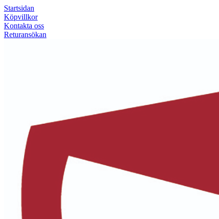
Startsidan
Köpvillkor
Kontakta oss
Returansökan