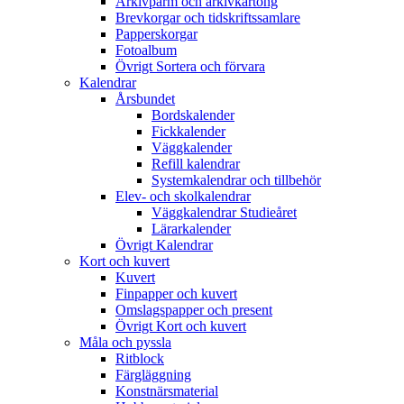
Arkivpärm och arkivkartong
Brevkorgar och tidskriftssamlare
Papperskorgar
Fotoalbum
Övrigt Sortera och förvara
Kalendrar
Årsbundet
Bordskalender
Fickkalender
Väggkalender
Refill kalendrar
Systemkalendrar och tillbehör
Elev- och skolkalendrar
Väggkalendrar Studieåret
Lärarkalender
Övrigt Kalendrar
Kort och kuvert
Kuvert
Finpapper och kuvert
Omslagspapper och present
Övrigt Kort och kuvert
Måla och pyssla
Ritblock
Färgläggning
Konstnärsmaterial