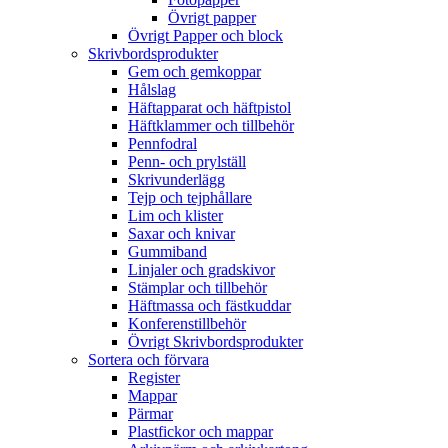
Övrigt papper
Övrigt Papper och block
Skrivbordsprodukter
Gem och gemkoppar
Hålslag
Häftapparat och häftpistol
Häftklammer och tillbehör
Pennfodral
Penn- och prylställ
Skrivunderlägg
Tejp och tejphållare
Lim och klister
Saxar och knivar
Gummiband
Linjaler och gradskivor
Stämplar och tillbehör
Häftmassa och fästkuddar
Konferenstillbehör
Övrigt Skrivbordsprodukter
Sortera och förvara
Register
Mappar
Pärmar
Plastfickor och mappar