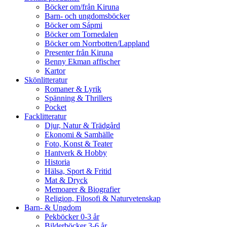
Böcker om/från Kiruna
Barn- och ungdomsböcker
Böcker om Sápmi
Böcker om Tornedalen
Böcker om Norrbotten/Lappland
Presenter från Kiruna
Benny Ekman affischer
Kartor
Skönlitteratur
Romaner & Lyrik
Spänning & Thrillers
Pocket
Facklitteratur
Djur, Natur & Trädgård
Ekonomi & Samhälle
Foto, Konst & Teater
Hantverk & Hobby
Historia
Hälsa, Sport & Fritid
Mat & Dryck
Memoarer & Biografier
Religion, Filosofi & Naturvetenskap
Barn- & Ungdom
Pekböcker 0-3 år
Bilderböcker 3-6 år