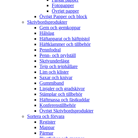
Fotopapper
Övrigt papper
Övrigt Papper och block
Skrivbordsprodukter
Gem och gemkoppar
Hålslag
Häftapparat och häftpistol
Häftklammer och tillbehör
Pennfodral
Penn- och prylställ
Skrivunderlägg
Tejp och tejphållare
Lim och klister
Saxar och knivar
Gummiband
Linjaler och gradskivor
Stämplar och tillbehör
Häftmassa och fästkuddar
Konferenstillbehör
Övrigt Skrivbordsprodukter
Sortera och förvara
Register
Mappar
Pärmar