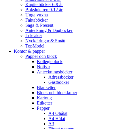
Kapitelböcker 6-9 år
Bokslukaren 9-12 år
Unga vuxna
Faktaböcker
Saga & Present
Anteckning & Dagböcker
Leksaker
Nyckelringar & Smått
TopModel
Kontor & papper
Papper och block
Kollegieblock
Notisar
Anteckningsböcker
Adressböcker
Gästböcker
Blanketter
Block och blockkuber
Kartong
Etiketter
Papper
A4 Ohålat
A4 Hålat
A3
Färgat papper