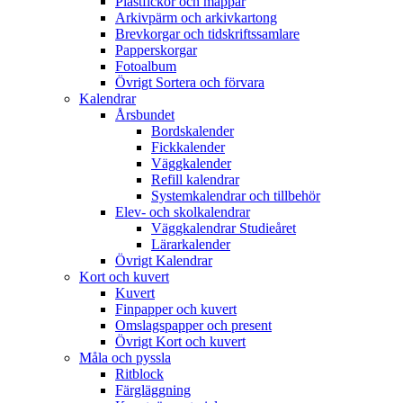
Plastfickor och mappar
Arkivpärm och arkivkartong
Brevkorgar och tidskriftssamlare
Papperskorgar
Fotoalbum
Övrigt Sortera och förvara
Kalendrar
Årsbundet
Bordskalender
Fickkalender
Väggkalender
Refill kalendrar
Systemkalendrar och tillbehör
Elev- och skolkalendrar
Väggkalendrar Studieåret
Lärarkalender
Övrigt Kalendrar
Kort och kuvert
Kuvert
Finpapper och kuvert
Omslagspapper och present
Övrigt Kort och kuvert
Måla och pyssla
Ritblock
Färgläggning