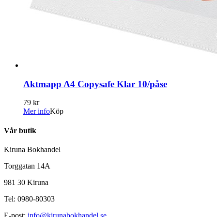
Aktmapp A4 Copysafe Klar 10/påse
79 kr
Mer info
Köp
Vår butik
Kiruna Bokhandel
Torggatan 14A
981 30 Kiruna
Tel: 0980-80303
E-post:
info@kirunabokhandel.se