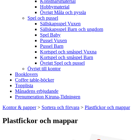
Konstnärsmaterial
Hobbymaterial
Övrigt Måla och pyssla
Spel och pussel
Sällskapsspel Vuxen
Sällskapsspel Barn och ungdom
Spel Baby
Pussel Vuxen
Pussel Barn
Kortspel och småspel Vuxna
Kortspel och småspel Barn
Övrigt Spel och pussel
Övrigt till kontor
Booklovers
Coffee table-böcker
Topplista
Månadens erbjudande
Prenumeration Kiruna-Tidningen
Kontor & papper
>
Sortera och förvara
>
Plastfickor och mappar
Plastfickor och mappar