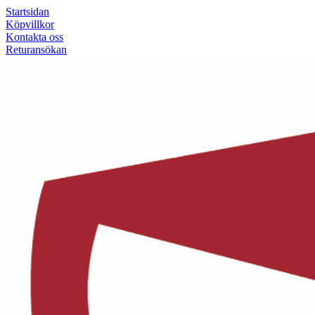
Startsidan
Köpvillkor
Kontakta oss
Returansökan