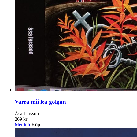
Varra mii lea golgan
Åsa Larsson
269 kr
Mer info
Köp