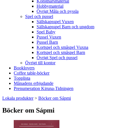
Konstnärsmaterial
Hobbymaterial
Övrigt Måla och pyssla
Spel och pussel
Sällskapsspel Vuxen
Sällskapsspel Barn och ungdom
Spel Baby
Pussel Vuxen
Pussel Barn
Kortspel och småspel Vuxna
Kortspel och småspel Barn
Övrigt Spel och pussel
Övrigt till kontor
Booklovers
Coffee table-böcker
Topplista
Månadens erbjudande
Prenumeration Kiruna-Tidningen
Lokala produkter
>
Böcker om Sápmi
Böcker om Sápmi