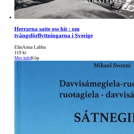
Herrarna satte oss hit : om
tvångsförflyttningarna i Sverige
ElinAnna Labba
119 kr
Mer info
Köp