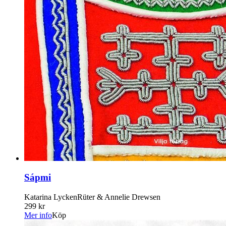
Sápmi
Katarina LyckenRüter & Annelie Drewsen
299 kr
Mer info
Köp