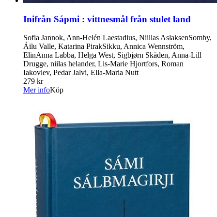
Inifrån Sápmi : vittnesmål från stulet land
Sofia Jannok, Ann-Helén Laestadius, Niillas AslaksenSomby,
Áilu Valle, Katarina PirakSikku, Annica Wennström,
ElinAnna Labba, Helga West, Sigbjørn Skåden, Anna-Lill
Drugge, niilas helander, Lis-Marie Hjortfors, Roman
Iakovlev, Pedar Jalvi, Ella-Maria Nutt
279 kr
Mer info
Köp