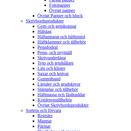
Fotopapper
Övrigt papper
Övrigt Papper och block
Skrivbordsprodukter
Gem och gemkoppar
Hålslag
Häftapparat och häftpistol
Häftklammer och tillbehör
Pennfodral
Penn- och prylställ
Skrivunderlägg
Tejp och tejphållare
Lim och klister
Saxar och knivar
Gummiband
Linjaler och gradskivor
Stämplar och tillbehör
Häftmassa och fästkuddar
Konferenstillbehör
Övrigt Skrivbordsprodukter
Sortera och förvara
Register
Mappar
Pärmar