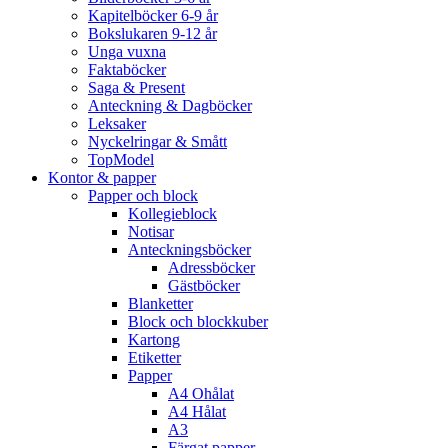
Kapitelböcker 6-9 år
Bokslukaren 9-12 år
Unga vuxna
Faktaböcker
Saga & Present
Anteckning & Dagböcker
Leksaker
Nyckelringar & Smått
TopModel
Kontor & papper
Papper och block
Kollegieblock
Notisar
Anteckningsböcker
Adressböcker
Gästböcker
Blanketter
Block och blockkuber
Kartong
Etiketter
Papper
A4 Ohålat
A4 Hålat
A3
Färgat papper