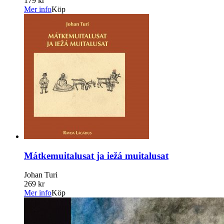
179 kr
Mer info
Köp
Mátkemuitalusat ja iežá muitalusat
Johan Turi
269 kr
Mer info
Köp