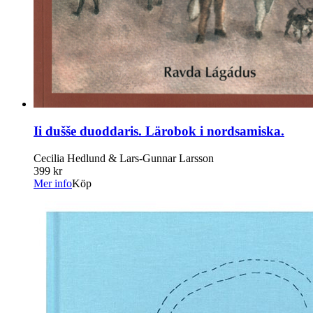
Ii dušše duoddaris. Lärobok i nordsamiska.
Cecilia Hedlund & Lars-Gunnar Larsson
399 kr
Mer info
Köp