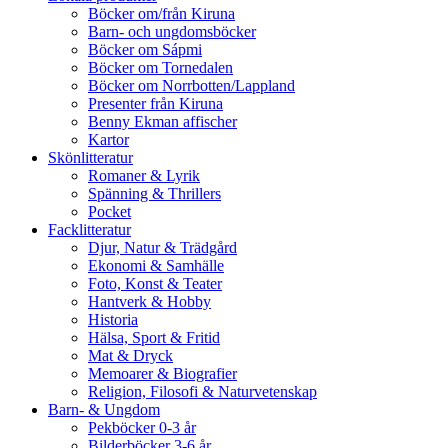
Böcker om/från Kiruna
Barn- och ungdomsböcker
Böcker om Sápmi
Böcker om Tornedalen
Böcker om Norrbotten/Lappland
Presenter från Kiruna
Benny Ekman affischer
Kartor
Skönlitteratur
Romaner & Lyrik
Spänning & Thrillers
Pocket
Facklitteratur
Djur, Natur & Trädgård
Ekonomi & Samhälle
Foto, Konst & Teater
Hantverk & Hobby
Historia
Hälsa, Sport & Fritid
Mat & Dryck
Memoarer & Biografier
Religion, Filosofi & Naturvetenskap
Barn- & Ungdom
Pekböcker 0-3 år
Bilderböcker 3-6 år