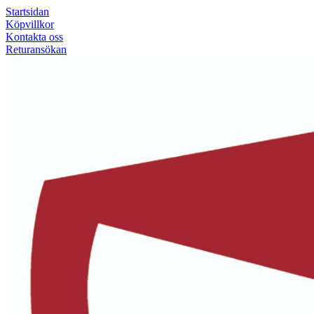
Startsidan
Köpvillkor
Kontakta oss
Returansökan