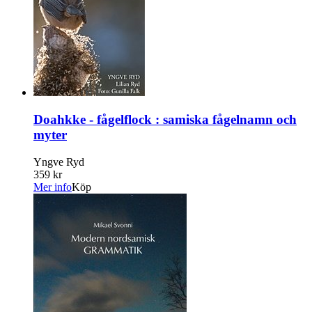
Doahkke - fågelflock : samiska fågelnamn och
myter
Yngve Ryd
359 kr
Mer info
Köp