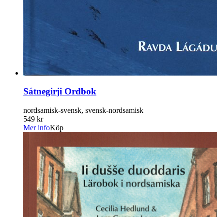
Sátnegirji Ordbok
nordsamisk-svensk, svensk-nordsamisk
549 kr
Mer info
Köp