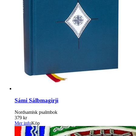
Sámi Sálbmagirji
Nordsamisk psalmbok
379 kr
Mer info
Köp