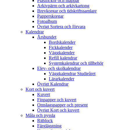
Plastfickor och mappar
Arkivpärm och arkivkartong
Brevkorgar och tidskriftssamlare
Papperskorgar
Fotoalbum
Övrigt Sortera och förvara
Kalendrar
Årsbundet
Bordskalender
Fickkalender
Väggkalender
Refill kalendrar
Systemkalendrar och tillbehör
Elev- och skolkalendrar
Väggkalendrar Studieåret
Lärarkalender
Övrigt Kalendrar
Kort och kuvert
Kuvert
Finpapper och kuvert
Omslagspapper och present
Övrigt Kort och kuvert
Måla och pyssla
Ritblock
Färgläggning