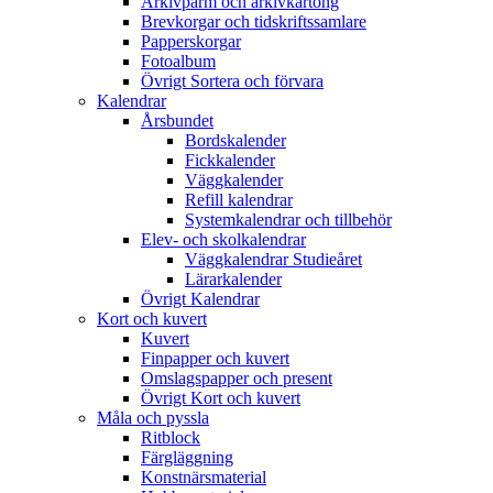
Arkivpärm och arkivkartong
Brevkorgar och tidskriftssamlare
Papperskorgar
Fotoalbum
Övrigt Sortera och förvara
Kalendrar
Årsbundet
Bordskalender
Fickkalender
Väggkalender
Refill kalendrar
Systemkalendrar och tillbehör
Elev- och skolkalendrar
Väggkalendrar Studieåret
Lärarkalender
Övrigt Kalendrar
Kort och kuvert
Kuvert
Finpapper och kuvert
Omslagspapper och present
Övrigt Kort och kuvert
Måla och pyssla
Ritblock
Färgläggning
Konstnärsmaterial