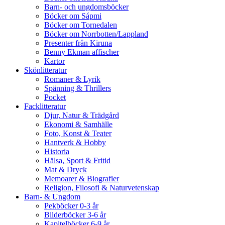
Barn- och ungdomsböcker
Böcker om Sápmi
Böcker om Tornedalen
Böcker om Norrbotten/Lappland
Presenter från Kiruna
Benny Ekman affischer
Kartor
Skönlitteratur
Romaner & Lyrik
Spänning & Thrillers
Pocket
Facklitteratur
Djur, Natur & Trädgård
Ekonomi & Samhälle
Foto, Konst & Teater
Hantverk & Hobby
Historia
Hälsa, Sport & Fritid
Mat & Dryck
Memoarer & Biografier
Religion, Filosofi & Naturvetenskap
Barn- & Ungdom
Pekböcker 0-3 år
Bilderböcker 3-6 år
Kapitelböcker 6-9 år