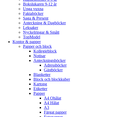
Bokslukaren 9-12 år
Unga vuxna
Faktaböcker
Saga & Present
Anteckning & Dagböcker
Leksaker
Nyckelringar & Smått
TopModel
Kontor & papper
Papper och block
Kollegieblock
Notisar
Anteckningsböcker
Adressböcker
Gästböcker
Blanketter
Block och blockkuber
Kartong
Etiketter
Papper
A4 Ohålat
A4 Hålat
A3
Färgat papper
Fotopapper