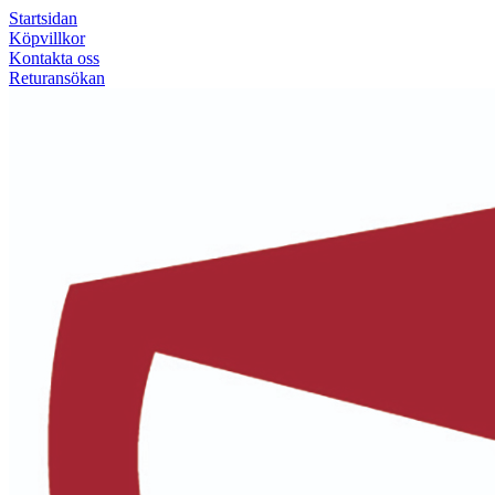
Startsidan
Köpvillkor
Kontakta oss
Returansökan