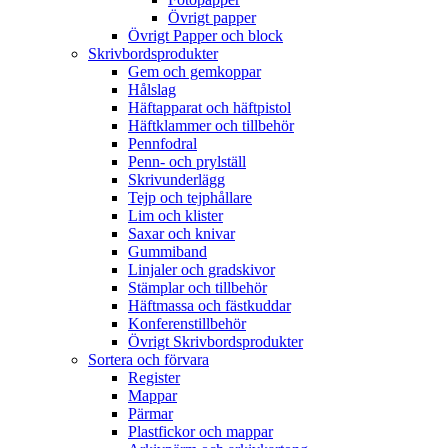
Övrigt papper
Övrigt Papper och block
Skrivbordsprodukter
Gem och gemkoppar
Hålslag
Häftapparat och häftpistol
Häftklammer och tillbehör
Pennfodral
Penn- och prylställ
Skrivunderlägg
Tejp och tejphållare
Lim och klister
Saxar och knivar
Gummiband
Linjaler och gradskivor
Stämplar och tillbehör
Häftmassa och fästkuddar
Konferenstillbehör
Övrigt Skrivbordsprodukter
Sortera och förvara
Register
Mappar
Pärmar
Plastfickor och mappar