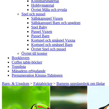
Konstnärsmaterial
Hobbymaterial
Övrigt Måla och pyssla
Spel och pussel
Sällskapsspel Vuxen
Sällskapsspel Barn och ungdom
Spel Baby
Pussel Vuxen
Pussel Barn
Kortspel och småspel Vuxna
Kortspel och småspel Barn
Övrigt Spel och pussel
Övrigt till kontor
Booklovers
Coffee table-böcker
Topplista
Månadens erbjudande
Prenumeration Kiruna-Tidningen
Barn- & Ungdom
>
Faktaböcker
>
Barnens uppslagsbok om fåglar