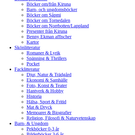
Böcker om/från Kiruna
Barn- och ungdomsböcker
Böcker om Sápmi
Böcker om Tornedalen
Böcker om Norrbotten/Lappland
Presenter från Kiruna
Benny Ekman affischer
Kartor
Skönlitteratur
Romaner & Lyrik
Spänning & Thrillers
Pocket
Facklitteratur
Djur, Natur & Trädgård
Ekonomi & Samhälle
Foto, Konst & Teater
Hantverk & Hobby
Historia
Hälsa, Sport & Fritid
Mat & Dryck
Memoarer & Biografier
Religion, Filosofi & Naturvetenskap
Barn- & Ungdom
Pekböcker 0-3 år
Bilderböcker 3-6 år