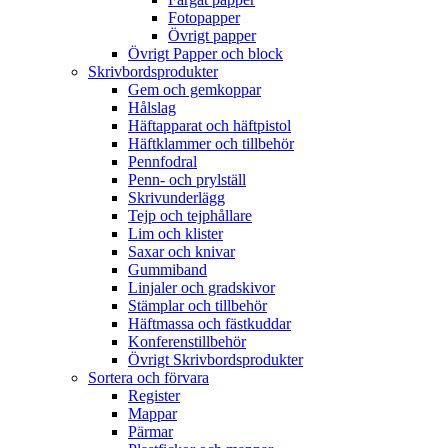
Fotopapper
Övrigt papper
Övrigt Papper och block
Skrivbordsprodukter
Gem och gemkoppar
Hålslag
Häftapparat och häftpistol
Häftklammer och tillbehör
Pennfodral
Penn- och prylställ
Skrivunderlägg
Tejp och tejphållare
Lim och klister
Saxar och knivar
Gummiband
Linjaler och gradskivor
Stämplar och tillbehör
Häftmassa och fästkuddar
Konferenstillbehör
Övrigt Skrivbordsprodukter
Sortera och förvara
Register
Mappar
Pärmar