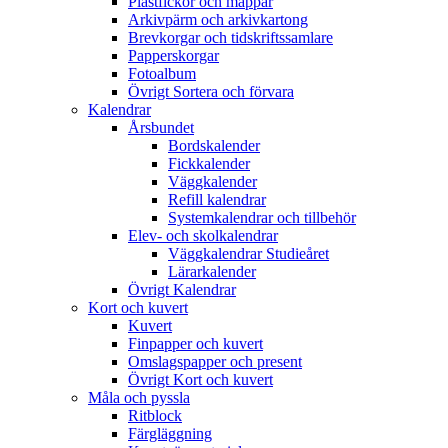
Plastfickor och mappar
Arkivpärm och arkivkartong
Brevkorgar och tidskriftssamlare
Papperskorgar
Fotoalbum
Övrigt Sortera och förvara
Kalendrar
Årsbundet
Bordskalender
Fickkalender
Väggkalender
Refill kalendrar
Systemkalendrar och tillbehör
Elev- och skolkalendrar
Väggkalendrar Studieåret
Lärarkalender
Övrigt Kalendrar
Kort och kuvert
Kuvert
Finpapper och kuvert
Omslagspapper och present
Övrigt Kort och kuvert
Måla och pyssla
Ritblock
Färgläggning