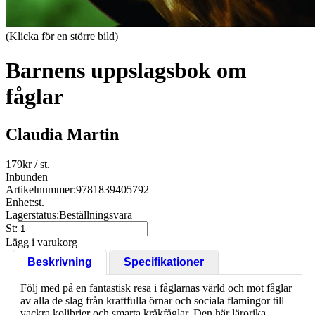
(Klicka för en större bild)
Barnens uppslagsbok om
fåglar
Claudia Martin
179
kr
/ st.
Inbunden
Artikelnummer:
9781839405792
Enhet:
st.
Lagerstatus:
Beställningsvara
St:
Lägg i varukorg
Beskrivning
Specifikationer
Följ med på en fantastisk resa i fåglarnas värld och möt fåglar
av alla de slag från kraftfulla örnar och sociala flamingor till
vackra kolibrier och smarta kråkfåglar. Den här lärorika