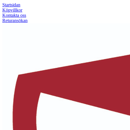
Startsidan
Köpvillkor
Kontakta oss
Returansökan