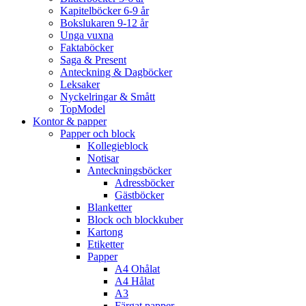
Kapitelböcker 6-9 år
Bokslukaren 9-12 år
Unga vuxna
Faktaböcker
Saga & Present
Anteckning & Dagböcker
Leksaker
Nyckelringar & Smått
TopModel
Kontor & papper
Papper och block
Kollegieblock
Notisar
Anteckningsböcker
Adressböcker
Gästböcker
Blanketter
Block och blockkuber
Kartong
Etiketter
Papper
A4 Ohålat
A4 Hålat
A3
Färgat papper