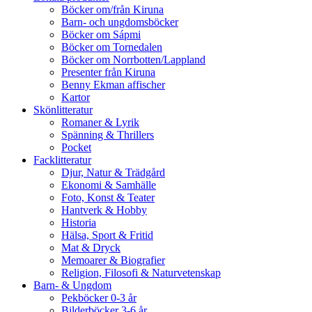
Böcker om/från Kiruna
Barn- och ungdomsböcker
Böcker om Sápmi
Böcker om Tornedalen
Böcker om Norrbotten/Lappland
Presenter från Kiruna
Benny Ekman affischer
Kartor
Skönlitteratur
Romaner & Lyrik
Spänning & Thrillers
Pocket
Facklitteratur
Djur, Natur & Trädgård
Ekonomi & Samhälle
Foto, Konst & Teater
Hantverk & Hobby
Historia
Hälsa, Sport & Fritid
Mat & Dryck
Memoarer & Biografier
Religion, Filosofi & Naturvetenskap
Barn- & Ungdom
Pekböcker 0-3 år
Bilderböcker 3-6 år