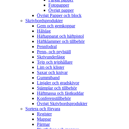
Fotopapper
Övrigt papper
Övrigt Papper och block
Skrivbordsprodukter
Gem och gemkoppar
Hålslag
Häftapparat och häftpistol
Häftklammer och tillbehör
Pennfodral
Penn- och prylställ
Skrivunderlägg
Tejp och tejphållare
Lim och klister
Saxar och knivar
Gummiband
Linjaler och gradskivor
Stämplar och tillbehör
Häftmassa och fästkuddar
Konferenstillbehör
Övrigt Skrivbordsprodukter
Sortera och förvara
Register
Mappar
Pärmar