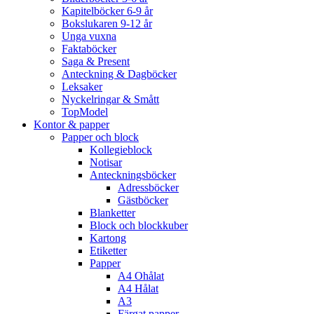
Kapitelböcker 6-9 år
Bokslukaren 9-12 år
Unga vuxna
Faktaböcker
Saga & Present
Anteckning & Dagböcker
Leksaker
Nyckelringar & Smått
TopModel
Kontor & papper
Papper och block
Kollegieblock
Notisar
Anteckningsböcker
Adressböcker
Gästböcker
Blanketter
Block och blockkuber
Kartong
Etiketter
Papper
A4 Ohålat
A4 Hålat
A3
Färgat papper