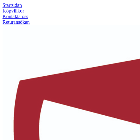
Startsidan
Köpvillkor
Kontakta oss
Returansökan