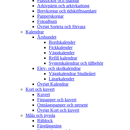
Plastfickor och mappar
Arkivpärm och arkivkartong
Brevkorgar och tidskriftssamlare
Papperskorgar
Fotoalbum
Övrigt Sortera och förvara
Kalendrar
Årsbundet
Bordskalender
Fickkalender
Väggkalender
Refill kalendrar
Systemkalendrar och tillbehör
Elev- och skolkalendrar
Väggkalendrar Studieåret
Lärarkalender
Övrigt Kalendrar
Kort och kuvert
Kuvert
Finpapper och kuvert
Omslagspapper och present
Övrigt Kort och kuvert
Måla och pyssla
Ritblock
Färgläggning