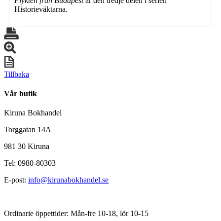
Flykten från Budapest
är den tredje delen i serien
Historieväktarna.
Tillbaka
Vår butik
Kiruna Bokhandel
Torggatan 14A
981 30 Kiruna
Tel: 0980-80303
E-post:
info@kirunabokhandel.se
Ordinarie öppettider: Mån-fre 10-18, lör 10-15