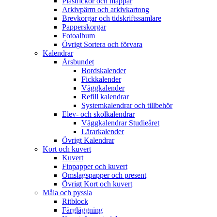
Plastfickor och mappar
Arkivpärm och arkivkartong
Brevkorgar och tidskriftssamlare
Papperskorgar
Fotoalbum
Övrigt Sortera och förvara
Kalendrar
Årsbundet
Bordskalender
Fickkalender
Väggkalender
Refill kalendrar
Systemkalendrar och tillbehör
Elev- och skolkalendrar
Väggkalendrar Studieåret
Lärarkalender
Övrigt Kalendrar
Kort och kuvert
Kuvert
Finpapper och kuvert
Omslagspapper och present
Övrigt Kort och kuvert
Måla och pyssla
Ritblock
Färgläggning