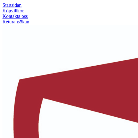
Startsidan
Köpvillkor
Kontakta oss
Returansökan