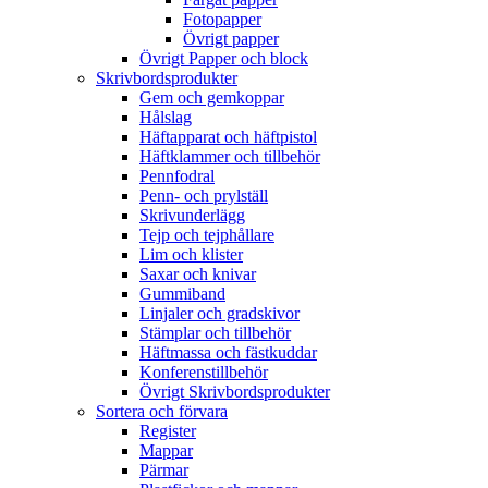
Fotopapper
Övrigt papper
Övrigt Papper och block
Skrivbordsprodukter
Gem och gemkoppar
Hålslag
Häftapparat och häftpistol
Häftklammer och tillbehör
Pennfodral
Penn- och prylställ
Skrivunderlägg
Tejp och tejphållare
Lim och klister
Saxar och knivar
Gummiband
Linjaler och gradskivor
Stämplar och tillbehör
Häftmassa och fästkuddar
Konferenstillbehör
Övrigt Skrivbordsprodukter
Sortera och förvara
Register
Mappar
Pärmar