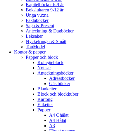
Kapitelböcker 6-9 år
Bokslukaren 9-12 år
Unga vuxna
Faktaböcker
Saga & Present
Anteckning & Dagböcker
Leksaker
Nyckelringar & Smått
TopModel
Kontor & papper
Papper och block
Kollegieblock
Notisar
Anteckningsböcker
Adressböcker
Gästböcker
Blanketter
Block och blockkuber
Kartong
Etiketter
Papper
A4 Ohålat
A4 Hålat
A3
Färgat papper