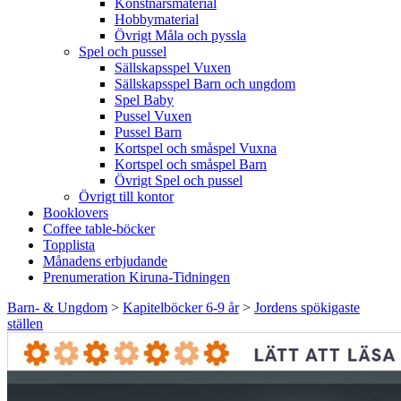
Konstnärsmaterial
Hobbymaterial
Övrigt Måla och pyssla
Spel och pussel
Sällskapsspel Vuxen
Sällskapsspel Barn och ungdom
Spel Baby
Pussel Vuxen
Pussel Barn
Kortspel och småspel Vuxna
Kortspel och småspel Barn
Övrigt Spel och pussel
Övrigt till kontor
Booklovers
Coffee table-böcker
Topplista
Månadens erbjudande
Prenumeration Kiruna-Tidningen
Barn- & Ungdom
>
Kapitelböcker 6-9 år
>
Jordens spökigaste
ställen