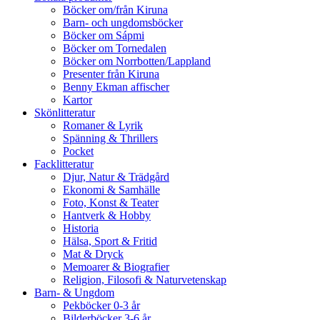
Böcker om/från Kiruna
Barn- och ungdomsböcker
Böcker om Sápmi
Böcker om Tornedalen
Böcker om Norrbotten/Lappland
Presenter från Kiruna
Benny Ekman affischer
Kartor
Skönlitteratur
Romaner & Lyrik
Spänning & Thrillers
Pocket
Facklitteratur
Djur, Natur & Trädgård
Ekonomi & Samhälle
Foto, Konst & Teater
Hantverk & Hobby
Historia
Hälsa, Sport & Fritid
Mat & Dryck
Memoarer & Biografier
Religion, Filosofi & Naturvetenskap
Barn- & Ungdom
Pekböcker 0-3 år
Bilderböcker 3-6 år