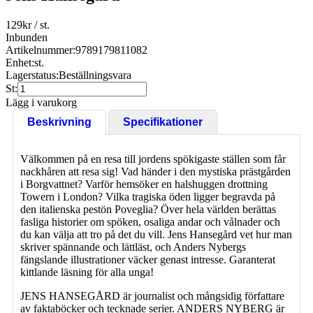
129
kr
/ st.
Inbunden
Artikelnummer:
9789179811082
Enhet:
st.
Lagerstatus:
Beställningsvara
St:
Lägg i varukorg
Beskrivning
Specifikationer
Välkommen på en resa till jordens spökigaste ställen som får
nackhåren att resa sig! Vad händer i den mystiska prästgården
i Borgvattnet? Varför hemsöker en halshuggen drottning
Towern i London? Vilka tragiska öden ligger begravda på
den italienska pestön Poveglia? Över hela världen berättas
fasliga historier om spöken, osaliga andar och vålnader och
du kan välja att tro på det du vill. Jens Hansegård vet hur man
skriver spännande och lättläst, och Anders Nybergs
fängslande illustrationer väcker genast intresse. Garanterat
kittlande läsning för alla unga!
JENS HANSEGÅRD är journalist och mångsidig författare
av faktaböcker och tecknade serier. ANDERS NYBERG är