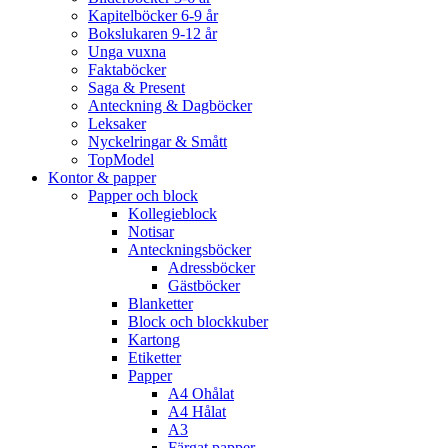
Kapitelböcker 6-9 år
Bokslukaren 9-12 år
Unga vuxna
Faktaböcker
Saga & Present
Anteckning & Dagböcker
Leksaker
Nyckelringar & Smått
TopModel
Kontor & papper
Papper och block
Kollegieblock
Notisar
Anteckningsböcker
Adressböcker
Gästböcker
Blanketter
Block och blockkuber
Kartong
Etiketter
Papper
A4 Ohålat
A4 Hålat
A3
Färgat papper