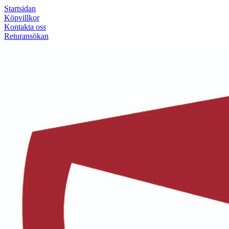
Startsidan
Köpvillkor
Kontakta oss
Returansökan