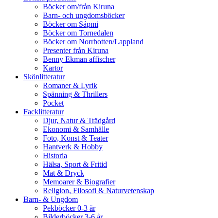
Böcker om/från Kiruna
Barn- och ungdomsböcker
Böcker om Sápmi
Böcker om Tornedalen
Böcker om Norrbotten/Lappland
Presenter från Kiruna
Benny Ekman affischer
Kartor
Skönlitteratur
Romaner & Lyrik
Spänning & Thrillers
Pocket
Facklitteratur
Djur, Natur & Trädgård
Ekonomi & Samhälle
Foto, Konst & Teater
Hantverk & Hobby
Historia
Hälsa, Sport & Fritid
Mat & Dryck
Memoarer & Biografier
Religion, Filosofi & Naturvetenskap
Barn- & Ungdom
Pekböcker 0-3 år
Bilderböcker 3-6 år