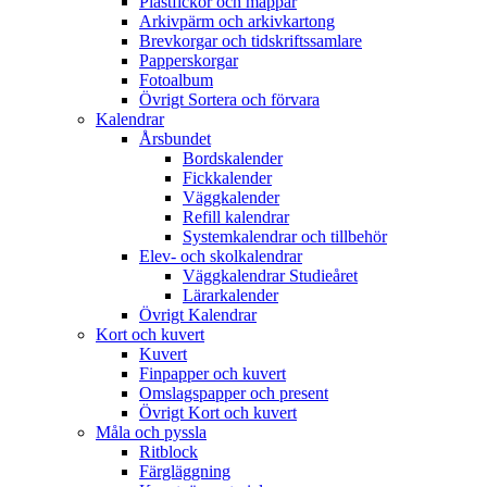
Plastfickor och mappar
Arkivpärm och arkivkartong
Brevkorgar och tidskriftssamlare
Papperskorgar
Fotoalbum
Övrigt Sortera och förvara
Kalendrar
Årsbundet
Bordskalender
Fickkalender
Väggkalender
Refill kalendrar
Systemkalendrar och tillbehör
Elev- och skolkalendrar
Väggkalendrar Studieåret
Lärarkalender
Övrigt Kalendrar
Kort och kuvert
Kuvert
Finpapper och kuvert
Omslagspapper och present
Övrigt Kort och kuvert
Måla och pyssla
Ritblock
Färgläggning