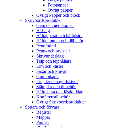
Fotopapper
Övrigt papper
Övrigt Papper och block
Skrivbordsprodukter
Gem och gemkoppar
Hålslag
Häftapparat och häftpistol
Häftklammer och tillbehör
Pennfodral
Penn- och prylställ
Skrivunderlägg
Tejp och tejphållare
Lim och klister
Saxar och knivar
Gummiband
Linjaler och gradskivor
Stämplar och tillbehör
Häftmassa och fästkuddar
Konferenstillbehör
Övrigt Skrivbordsprodukter
Sortera och förvara
Register
Mappar
Pärmar