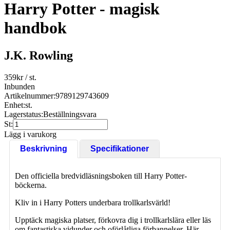
Harry Potter - magisk
handbok
J.K. Rowling
359
kr
/ st.
Inbunden
Artikelnummer:
9789129743609
Enhet:
st.
Lagerstatus:
Beställningsvara
St:
Lägg i varukorg
Beskrivning
Specifikationer
Den officiella bredvidläsningsboken till Harry Potter-
böckerna.
Kliv in i Harry Potters underbara trollkarlsvärld!
Upptäck magiska platser, förkovra dig i trollkarlslära eller läs
om fantastiska vidunder och oförlåtliga förbannelser. Här