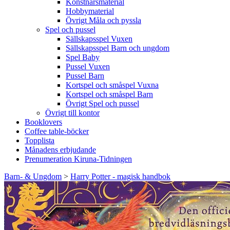
Konstnärsmaterial
Hobbymaterial
Övrigt Måla och pyssla
Spel och pussel
Sällskapsspel Vuxen
Sällskapsspel Barn och ungdom
Spel Baby
Pussel Vuxen
Pussel Barn
Kortspel och småspel Vuxna
Kortspel och småspel Barn
Övrigt Spel och pussel
Övrigt till kontor
Booklovers
Coffee table-böcker
Topplista
Månadens erbjudande
Prenumeration Kiruna-Tidningen
Barn- & Ungdom
>
Harry Potter - magisk handbok