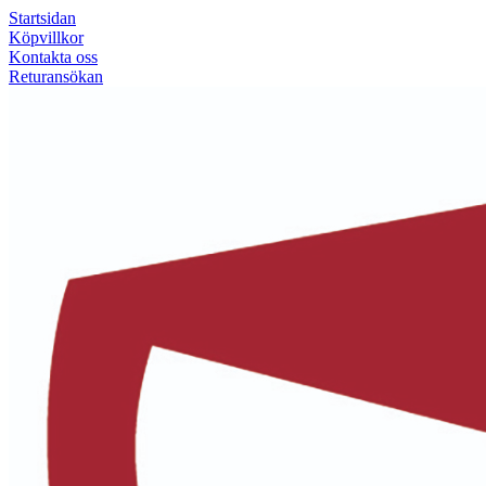
Startsidan
Köpvillkor
Kontakta oss
Returansökan