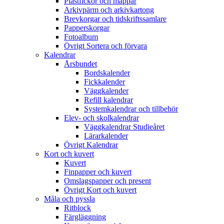
Plastfickor och mappar
Arkivpärm och arkivkartong
Brevkorgar och tidskriftssamlare
Papperskorgar
Fotoalbum
Övrigt Sortera och förvara
Kalendrar
Årsbundet
Bordskalender
Fickkalender
Väggkalender
Refill kalendrar
Systemkalendrar och tillbehör
Elev- och skolkalendrar
Väggkalendrar Studieåret
Lärarkalender
Övrigt Kalendrar
Kort och kuvert
Kuvert
Finpapper och kuvert
Omslagspapper och present
Övrigt Kort och kuvert
Måla och pyssla
Ritblock
Färgläggning