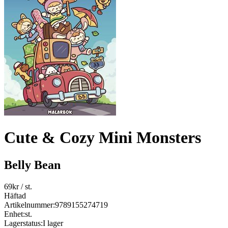
Cute & Cozy Mini Monsters
Belly Bean
69
kr
/ st.
Häftad
Artikelnummer:
9789155274719
Enhet:
st.
Lagerstatus:
I lager