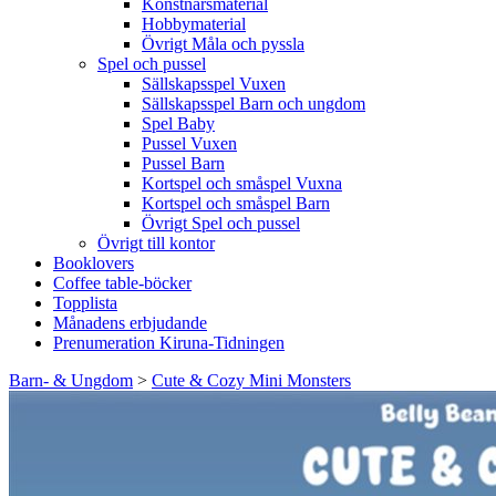
Konstnärsmaterial
Hobbymaterial
Övrigt Måla och pyssla
Spel och pussel
Sällskapsspel Vuxen
Sällskapsspel Barn och ungdom
Spel Baby
Pussel Vuxen
Pussel Barn
Kortspel och småspel Vuxna
Kortspel och småspel Barn
Övrigt Spel och pussel
Övrigt till kontor
Booklovers
Coffee table-böcker
Topplista
Månadens erbjudande
Prenumeration Kiruna-Tidningen
Barn- & Ungdom
>
Cute & Cozy Mini Monsters