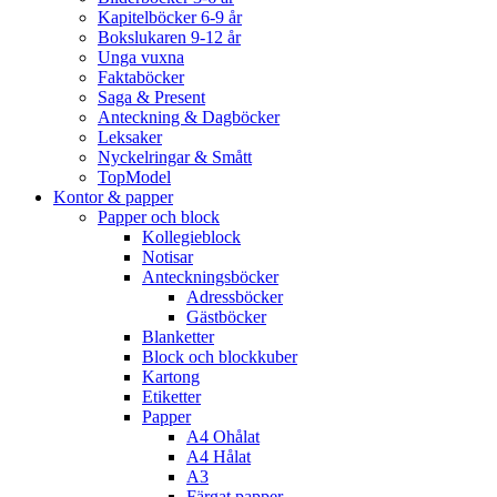
Kapitelböcker 6-9 år
Bokslukaren 9-12 år
Unga vuxna
Faktaböcker
Saga & Present
Anteckning & Dagböcker
Leksaker
Nyckelringar & Smått
TopModel
Kontor & papper
Papper och block
Kollegieblock
Notisar
Anteckningsböcker
Adressböcker
Gästböcker
Blanketter
Block och blockkuber
Kartong
Etiketter
Papper
A4 Ohålat
A4 Hålat
A3
Färgat papper