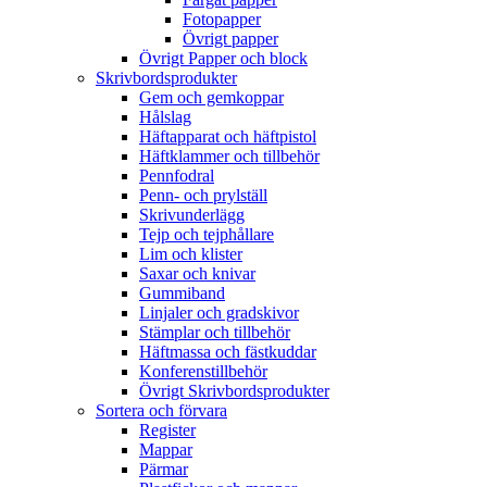
Fotopapper
Övrigt papper
Övrigt Papper och block
Skrivbordsprodukter
Gem och gemkoppar
Hålslag
Häftapparat och häftpistol
Häftklammer och tillbehör
Pennfodral
Penn- och prylställ
Skrivunderlägg
Tejp och tejphållare
Lim och klister
Saxar och knivar
Gummiband
Linjaler och gradskivor
Stämplar och tillbehör
Häftmassa och fästkuddar
Konferenstillbehör
Övrigt Skrivbordsprodukter
Sortera och förvara
Register
Mappar
Pärmar