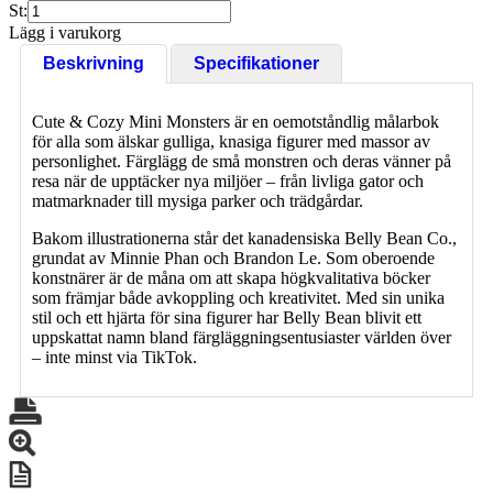
St:
Lägg i varukorg
Beskrivning
Specifikationer
Cute & Cozy Mini Monsters är en oemotståndlig målarbok
för alla som älskar gulliga, knasiga figurer med massor av
personlighet. Färglägg de små monstren och deras vänner på
resa när de upptäcker nya miljöer – från livliga gator och
matmarknader till mysiga parker och trädgårdar.
Bakom illustrationerna står det kanadensiska Belly Bean Co.,
grundat av Minnie Phan och Brandon Le. Som oberoende
konstnärer är de måna om att skapa högkvalitativa böcker
som främjar både avkoppling och kreativitet. Med sin unika
stil och ett hjärta för sina figurer har Belly Bean blivit ett
uppskattat namn bland färgläggningsentusiaster världen över
– inte minst via TikTok.