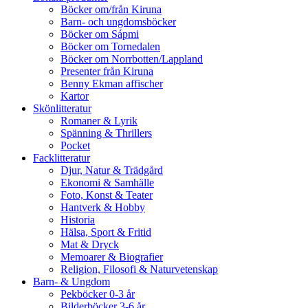
Böcker om/från Kiruna
Barn- och ungdomsböcker
Böcker om Sápmi
Böcker om Tornedalen
Böcker om Norrbotten/Lappland
Presenter från Kiruna
Benny Ekman affischer
Kartor
Skönlitteratur
Romaner & Lyrik
Spänning & Thrillers
Pocket
Facklitteratur
Djur, Natur & Trädgård
Ekonomi & Samhälle
Foto, Konst & Teater
Hantverk & Hobby
Historia
Hälsa, Sport & Fritid
Mat & Dryck
Memoarer & Biografier
Religion, Filosofi & Naturvetenskap
Barn- & Ungdom
Pekböcker 0-3 år
Bilderböcker 3-6 år