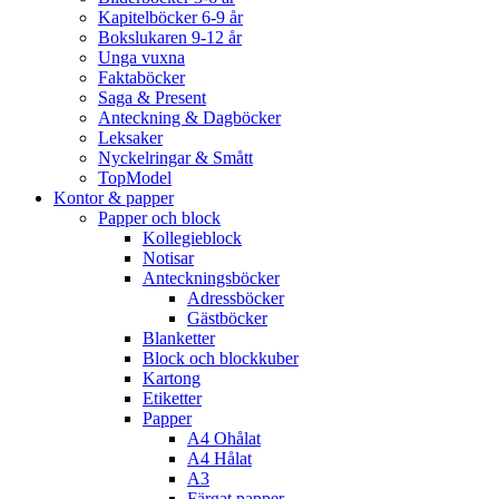
Kapitelböcker 6-9 år
Bokslukaren 9-12 år
Unga vuxna
Faktaböcker
Saga & Present
Anteckning & Dagböcker
Leksaker
Nyckelringar & Smått
TopModel
Kontor & papper
Papper och block
Kollegieblock
Notisar
Anteckningsböcker
Adressböcker
Gästböcker
Blanketter
Block och blockkuber
Kartong
Etiketter
Papper
A4 Ohålat
A4 Hålat
A3
Färgat papper