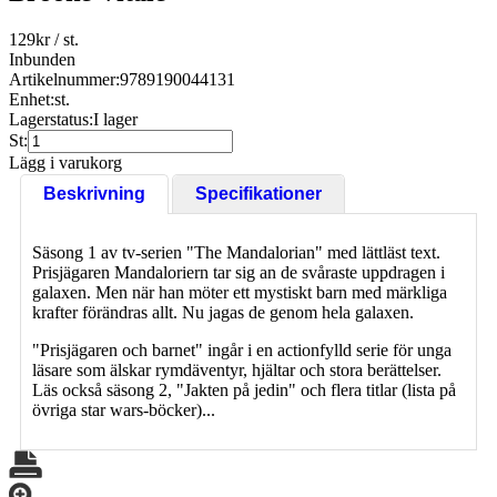
129
kr
/ st.
Inbunden
Artikelnummer:
9789190044131
Enhet:
st.
Lagerstatus:
I lager
St:
Lägg i varukorg
Beskrivning
Specifikationer
Säsong 1 av tv-serien "The Mandalorian" med lättläst text.
Prisjägaren Mandaloriern tar sig an de svåraste uppdragen i
galaxen. Men när han möter ett mystiskt barn med märkliga
krafter förändras allt. Nu jagas de genom hela galaxen.
"Prisjägaren och barnet" ingår i en actionfylld serie för unga
läsare som älskar rymdäventyr, hjältar och stora berättelser.
Läs också säsong 2, "Jakten på jedin" och flera titlar (lista på
övriga star wars-böcker)...