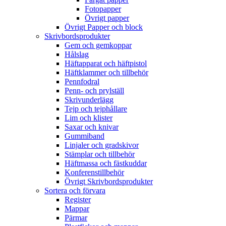
Fotopapper
Övrigt papper
Övrigt Papper och block
Skrivbordsprodukter
Gem och gemkoppar
Hålslag
Häftapparat och häftpistol
Häftklammer och tillbehör
Pennfodral
Penn- och prylställ
Skrivunderlägg
Tejp och tejphållare
Lim och klister
Saxar och knivar
Gummiband
Linjaler och gradskivor
Stämplar och tillbehör
Häftmassa och fästkuddar
Konferenstillbehör
Övrigt Skrivbordsprodukter
Sortera och förvara
Register
Mappar
Pärmar