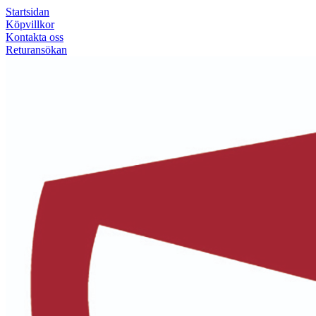
Startsidan
Köpvillkor
Kontakta oss
Returansökan