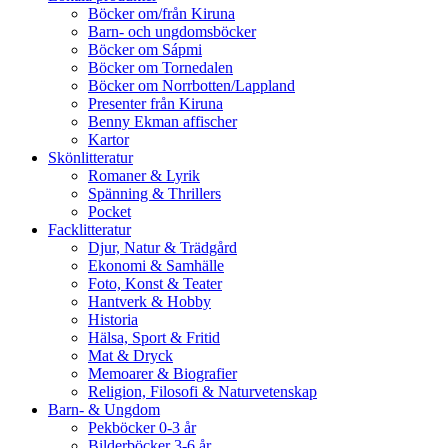
Böcker om/från Kiruna
Barn- och ungdomsböcker
Böcker om Sápmi
Böcker om Tornedalen
Böcker om Norrbotten/Lappland
Presenter från Kiruna
Benny Ekman affischer
Kartor
Skönlitteratur
Romaner & Lyrik
Spänning & Thrillers
Pocket
Facklitteratur
Djur, Natur & Trädgård
Ekonomi & Samhälle
Foto, Konst & Teater
Hantverk & Hobby
Historia
Hälsa, Sport & Fritid
Mat & Dryck
Memoarer & Biografier
Religion, Filosofi & Naturvetenskap
Barn- & Ungdom
Pekböcker 0-3 år
Bilderböcker 3-6 år