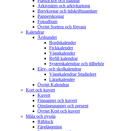
Plastfickor och mappar
Arkivpärm och arkivkartong
Brevkorgar och tidskriftssamlare
Papperskorgar
Fotoalbum
Övrigt Sortera och förvara
Kalendrar
Årsbundet
Bordskalender
Fickkalender
Väggkalender
Refill kalendrar
Systemkalendrar och tillbehör
Elev- och skolkalendrar
Väggkalendrar Studieåret
Lärarkalender
Övrigt Kalendrar
Kort och kuvert
Kuvert
Finpapper och kuvert
Omslagspapper och present
Övrigt Kort och kuvert
Måla och pyssla
Ritblock
Färgläggning