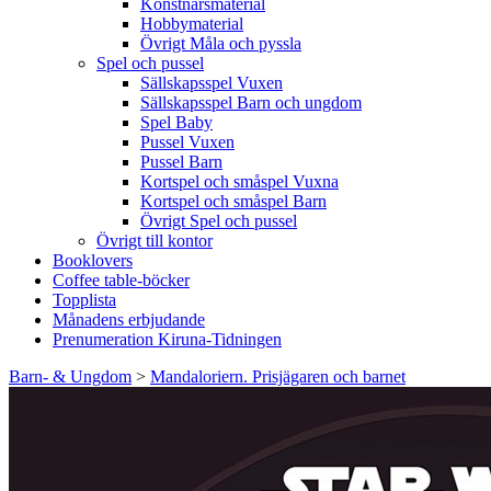
Konstnärsmaterial
Hobbymaterial
Övrigt Måla och pyssla
Spel och pussel
Sällskapsspel Vuxen
Sällskapsspel Barn och ungdom
Spel Baby
Pussel Vuxen
Pussel Barn
Kortspel och småspel Vuxna
Kortspel och småspel Barn
Övrigt Spel och pussel
Övrigt till kontor
Booklovers
Coffee table-böcker
Topplista
Månadens erbjudande
Prenumeration Kiruna-Tidningen
Barn- & Ungdom
>
Mandaloriern. Prisjägaren och barnet