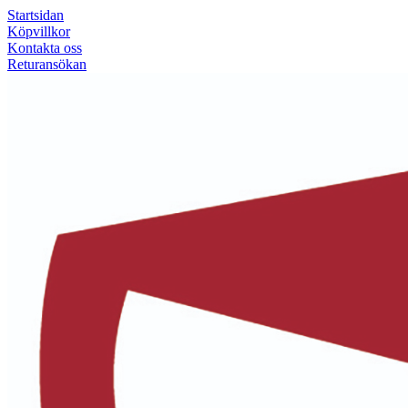
Startsidan
Köpvillkor
Kontakta oss
Returansökan