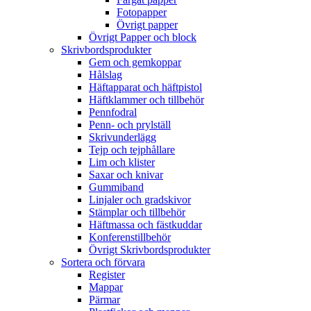
Fotopapper
Övrigt papper
Övrigt Papper och block
Skrivbordsprodukter
Gem och gemkoppar
Hålslag
Häftapparat och häftpistol
Häftklammer och tillbehör
Pennfodral
Penn- och prylställ
Skrivunderlägg
Tejp och tejphållare
Lim och klister
Saxar och knivar
Gummiband
Linjaler och gradskivor
Stämplar och tillbehör
Häftmassa och fästkuddar
Konferenstillbehör
Övrigt Skrivbordsprodukter
Sortera och förvara
Register
Mappar
Pärmar