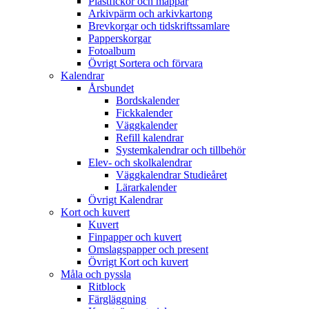
Plastfickor och mappar
Arkivpärm och arkivkartong
Brevkorgar och tidskriftssamlare
Papperskorgar
Fotoalbum
Övrigt Sortera och förvara
Kalendrar
Årsbundet
Bordskalender
Fickkalender
Väggkalender
Refill kalendrar
Systemkalendrar och tillbehör
Elev- och skolkalendrar
Väggkalendrar Studieåret
Lärarkalender
Övrigt Kalendrar
Kort och kuvert
Kuvert
Finpapper och kuvert
Omslagspapper och present
Övrigt Kort och kuvert
Måla och pyssla
Ritblock
Färgläggning