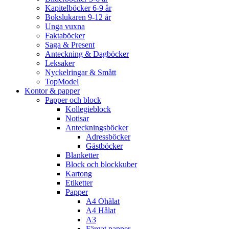
Kapitelböcker 6-9 år
Bokslukaren 9-12 år
Unga vuxna
Faktaböcker
Saga & Present
Anteckning & Dagböcker
Leksaker
Nyckelringar & Smått
TopModel
Kontor & papper
Papper och block
Kollegieblock
Notisar
Anteckningsböcker
Adressböcker
Gästböcker
Blanketter
Block och blockkuber
Kartong
Etiketter
Papper
A4 Ohålat
A4 Hålat
A3
Färgat papper