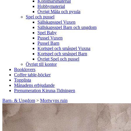
Konstnärsmaterial
Hobbymaterial
Övrigt Måla och pyssla
Spel och pussel
Sällskapsspel Vuxen
Sällskapsspel Barn och ungdom
Spel Baby
Pussel Vuxen
Pussel Barn
Kortspel och småspel Vuxna
Kortspel och småspel Barn
Övrigt Spel och pussel
Övrigt till kontor
Booklovers
Coffee table-böcker
Topplista
Månadens erbjudande
Prenumeration Kiruna-Tidningen
Barn- & Ungdom
>
Mortwyns ruin