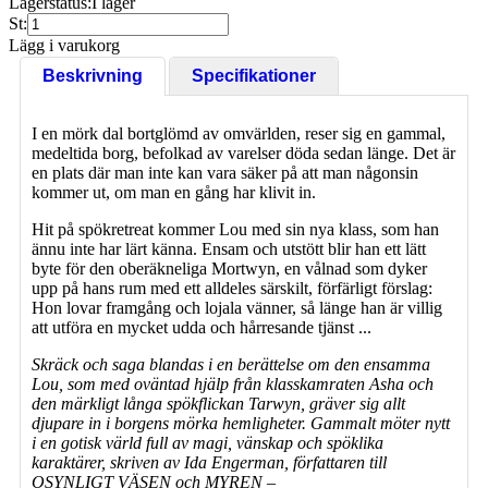
Lagerstatus:
I lager
St:
Lägg i varukorg
Beskrivning
Specifikationer
I en mörk dal bortglömd av omvärlden, reser sig en gammal,
medeltida borg, befolkad av varelser döda sedan länge. Det är
en plats där man inte kan vara säker på att man någonsin
kommer ut, om man en gång har klivit in.
Hit på spökretreat kommer Lou med sin nya klass, som han
ännu inte har lärt känna. Ensam och utstött blir han ett lätt
byte för den oberäkneliga Mortwyn, en vålnad som dyker
upp på hans rum med ett alldeles särskilt, förfärligt förslag:
Hon lovar framgång och lojala vänner, så länge han är villig
att utföra en mycket udda och hårresande tjänst ...
Skräck och saga blandas i en berättelse om den ensamma
Lou, som med oväntad hjälp från klasskamraten Asha och
den märkligt långa spökflickan Tarwyn, gräver sig allt
djupare in i borgens mörka hemligheter.
Gammalt möter nytt
i
en gotisk värld full av magi, vänskap och spöklika
karaktärer, skriven a
v Ida Engerman, författaren till
OSYNLIGT VÄSEN och MYREN –