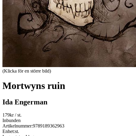
(Klicka för en större bild)
Mortwyns ruin
Ida Engerman
179
kr
/ st.
Inbunden
Artikelnummer:
9789189362963
Enhet:
st.