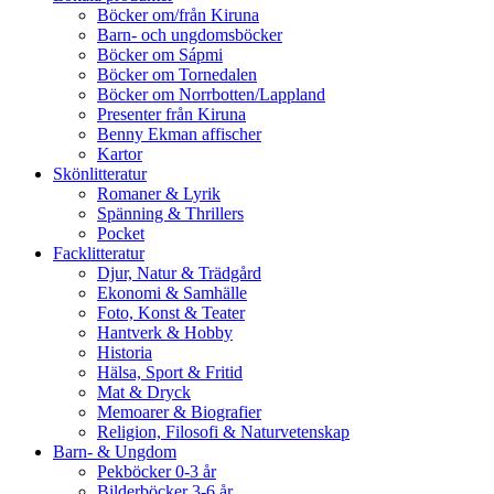
Böcker om/från Kiruna
Barn- och ungdomsböcker
Böcker om Sápmi
Böcker om Tornedalen
Böcker om Norrbotten/Lappland
Presenter från Kiruna
Benny Ekman affischer
Kartor
Skönlitteratur
Romaner & Lyrik
Spänning & Thrillers
Pocket
Facklitteratur
Djur, Natur & Trädgård
Ekonomi & Samhälle
Foto, Konst & Teater
Hantverk & Hobby
Historia
Hälsa, Sport & Fritid
Mat & Dryck
Memoarer & Biografier
Religion, Filosofi & Naturvetenskap
Barn- & Ungdom
Pekböcker 0-3 år
Bilderböcker 3-6 år