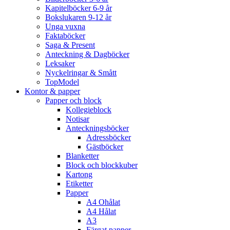
Kapitelböcker 6-9 år
Bokslukaren 9-12 år
Unga vuxna
Faktaböcker
Saga & Present
Anteckning & Dagböcker
Leksaker
Nyckelringar & Smått
TopModel
Kontor & papper
Papper och block
Kollegieblock
Notisar
Anteckningsböcker
Adressböcker
Gästböcker
Blanketter
Block och blockkuber
Kartong
Etiketter
Papper
A4 Ohålat
A4 Hålat
A3
Färgat papper