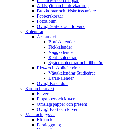
Plastfickor och mappar
Arkivpärm och arkivkartong
Brevkorgar och tidskriftssamlare
Papperskorgar
Fotoalbum
Övrigt Sortera och förvara
Kalendrar
Årsbundet
Bordskalender
Fickkalender
Väggkalender
Refill kalendrar
Systemkalendrar och tillbehör
Elev- och skolkalendrar
Väggkalendrar Studieåret
Lärarkalender
Övrigt Kalendrar
Kort och kuvert
Kuvert
Finpapper och kuvert
Omslagspapper och present
Övrigt Kort och kuvert
Måla och pyssla
Ritblock
Färgläggning