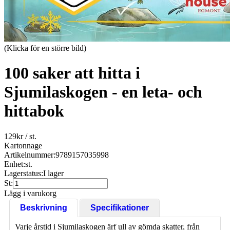
(Klicka för en större bild)
100 saker att hitta i
Sjumilaskogen - en leta- och
hittabok
129
kr
/ st.
Kartonnage
Artikelnummer:
9789157035998
Enhet:
st.
Lagerstatus:
I lager
St:
Lägg i varukorg
Beskrivning
Specifikationer
Varje årstid i Sjumilaskogen ärf ull av gömda skatter, från