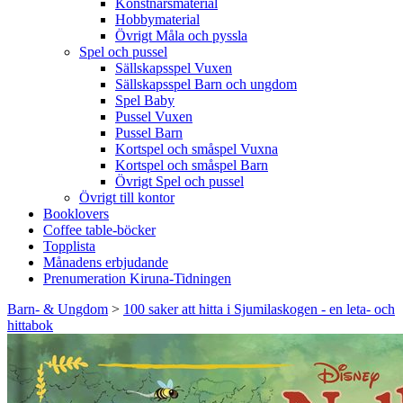
Konstnärsmaterial
Hobbymaterial
Övrigt Måla och pyssla
Spel och pussel
Sällskapsspel Vuxen
Sällskapsspel Barn och ungdom
Spel Baby
Pussel Vuxen
Pussel Barn
Kortspel och småspel Vuxna
Kortspel och småspel Barn
Övrigt Spel och pussel
Övrigt till kontor
Booklovers
Coffee table-böcker
Topplista
Månadens erbjudande
Prenumeration Kiruna-Tidningen
Barn- & Ungdom
>
100 saker att hitta i Sjumilaskogen - en leta- och
hittabok