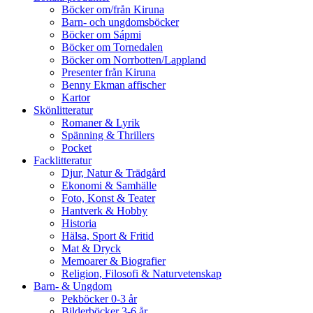
Böcker om/från Kiruna
Barn- och ungdomsböcker
Böcker om Sápmi
Böcker om Tornedalen
Böcker om Norrbotten/Lappland
Presenter från Kiruna
Benny Ekman affischer
Kartor
Skönlitteratur
Romaner & Lyrik
Spänning & Thrillers
Pocket
Facklitteratur
Djur, Natur & Trädgård
Ekonomi & Samhälle
Foto, Konst & Teater
Hantverk & Hobby
Historia
Hälsa, Sport & Fritid
Mat & Dryck
Memoarer & Biografier
Religion, Filosofi & Naturvetenskap
Barn- & Ungdom
Pekböcker 0-3 år
Bilderböcker 3-6 år