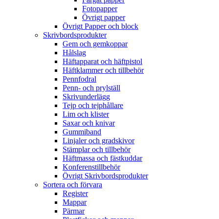
Fotopapper
Övrigt papper
Övrigt Papper och block
Skrivbordsprodukter
Gem och gemkoppar
Hålslag
Häftapparat och häftpistol
Häftklammer och tillbehör
Pennfodral
Penn- och prylställ
Skrivunderlägg
Tejp och tejphållare
Lim och klister
Saxar och knivar
Gummiband
Linjaler och gradskivor
Stämplar och tillbehör
Häftmassa och fästkuddar
Konferenstillbehör
Övrigt Skrivbordsprodukter
Sortera och förvara
Register
Mappar
Pärmar