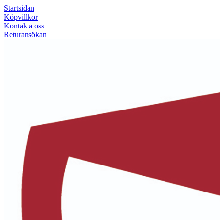
Startsidan
Köpvillkor
Kontakta oss
Returansökan