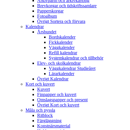
Arkivpärm och arkivkartong
Brevkorgar och tidskriftssamlare
Papperskorgar
Fotoalbum
Övrigt Sortera och förvara
Kalendrar
Årsbundet
Bordskalender
Fickkalender
Väggkalender
Refill kalendrar
Systemkalendrar och tillbehör
Elev- och skolkalendrar
Väggkalendrar Studieåret
Lärarkalender
Övrigt Kalendrar
Kort och kuvert
Kuvert
Finpapper och kuvert
Omslagspapper och present
Övrigt Kort och kuvert
Måla och pyssla
Ritblock
Färgläggning
Konstnärsmaterial