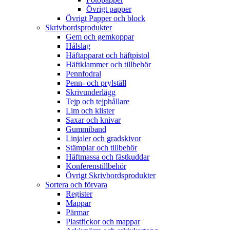
Övrigt papper
Övrigt Papper och block
Skrivbordsprodukter
Gem och gemkoppar
Hålslag
Häftapparat och häftpistol
Häftklammer och tillbehör
Pennfodral
Penn- och prylställ
Skrivunderlägg
Tejp och tejphållare
Lim och klister
Saxar och knivar
Gummiband
Linjaler och gradskivor
Stämplar och tillbehör
Häftmassa och fästkuddar
Konferenstillbehör
Övrigt Skrivbordsprodukter
Sortera och förvara
Register
Mappar
Pärmar
Plastfickor och mappar