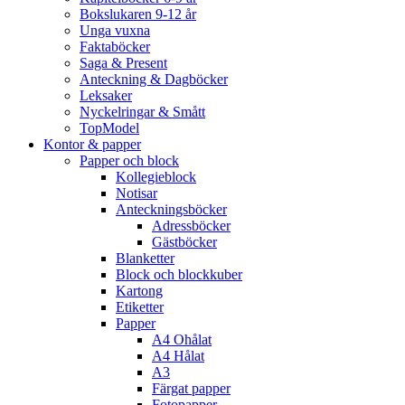
Bokslukaren 9-12 år
Unga vuxna
Faktaböcker
Saga & Present
Anteckning & Dagböcker
Leksaker
Nyckelringar & Smått
TopModel
Kontor & papper
Papper och block
Kollegieblock
Notisar
Anteckningsböcker
Adressböcker
Gästböcker
Blanketter
Block och blockkuber
Kartong
Etiketter
Papper
A4 Ohålat
A4 Hålat
A3
Färgat papper
Fotopapper