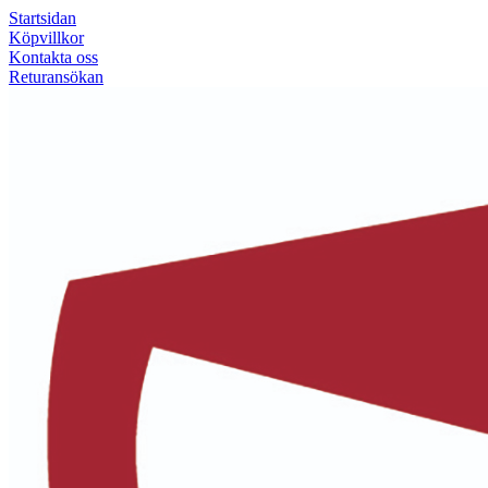
Startsidan
Köpvillkor
Kontakta oss
Returansökan