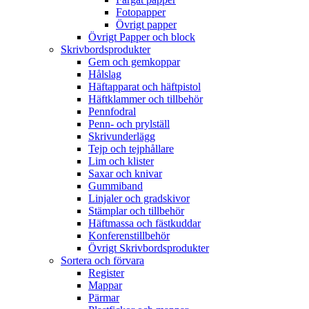
Fotopapper
Övrigt papper
Övrigt Papper och block
Skrivbordsprodukter
Gem och gemkoppar
Hålslag
Häftapparat och häftpistol
Häftklammer och tillbehör
Pennfodral
Penn- och prylställ
Skrivunderlägg
Tejp och tejphållare
Lim och klister
Saxar och knivar
Gummiband
Linjaler och gradskivor
Stämplar och tillbehör
Häftmassa och fästkuddar
Konferenstillbehör
Övrigt Skrivbordsprodukter
Sortera och förvara
Register
Mappar
Pärmar