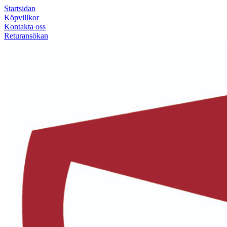
Startsidan
Köpvillkor
Kontakta oss
Returansökan