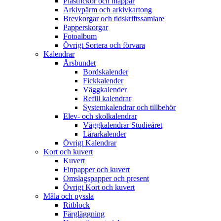
Plastfickor och mappar
Arkivpärm och arkivkartong
Brevkorgar och tidskriftssamlare
Papperskorgar
Fotoalbum
Övrigt Sortera och förvara
Kalendrar
Årsbundet
Bordskalender
Fickkalender
Väggkalender
Refill kalendrar
Systemkalendrar och tillbehör
Elev- och skolkalendrar
Väggkalendrar Studieåret
Lärarkalender
Övrigt Kalendrar
Kort och kuvert
Kuvert
Finpapper och kuvert
Omslagspapper och present
Övrigt Kort och kuvert
Måla och pyssla
Ritblock
Färgläggning