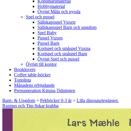
Konstnärsmaterial
Hobbymaterial
Övrigt Måla och pyssla
Spel och pussel
Sällskapsspel Vuxen
Sällskapsspel Barn och ungdom
Spel Baby
Pussel Vuxen
Pussel Barn
Kortspel och småspel Vuxna
Kortspel och småspel Barn
Övrigt Spel och pussel
Övrigt till kontor
Booklovers
Coffee table-böcker
Topplista
Månadens erbjudande
Prenumeration Kiruna-Tidningen
Barn- & Ungdom
>
Pekböcker 0-3 år
>
Lilla dinosauriegänget.
Rasmus och Tim fiskar krabba