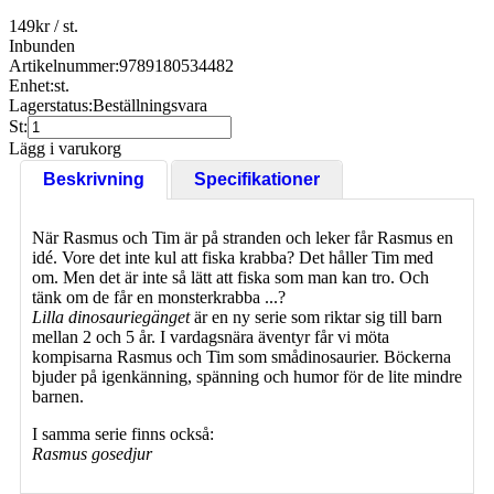
149
kr
/ st.
Inbunden
Artikelnummer:
9789180534482
Enhet:
st.
Lagerstatus:
Beställningsvara
St:
Lägg i varukorg
Beskrivning
Specifikationer
När Rasmus och Tim är på stranden och leker får Rasmus en
idé. Vore det inte kul att fiska krabba? Det håller Tim med
om. Men det är inte så lätt att fiska som man kan tro. Och
tänk om de får en monsterkrabba ...?
Lilla dinosauriegänget
är en ny serie som riktar sig till barn
mellan 2 och 5 år. I vardagsnära äventyr får vi möta
kompisarna Rasmus och Tim som smådinosaurier. Böckerna
bjuder på igenkänning, spänning och humor för de lite mindre
barnen.
I samma serie finns också:
Rasmus gosedjur