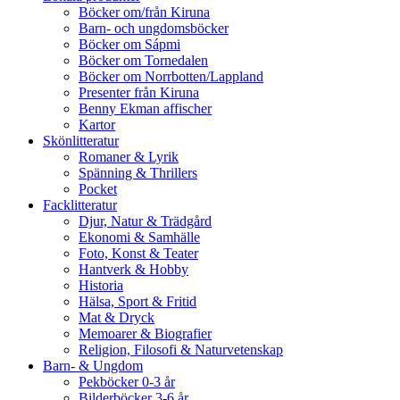
Böcker om/från Kiruna
Barn- och ungdomsböcker
Böcker om Sápmi
Böcker om Tornedalen
Böcker om Norrbotten/Lappland
Presenter från Kiruna
Benny Ekman affischer
Kartor
Skönlitteratur
Romaner & Lyrik
Spänning & Thrillers
Pocket
Facklitteratur
Djur, Natur & Trädgård
Ekonomi & Samhälle
Foto, Konst & Teater
Hantverk & Hobby
Historia
Hälsa, Sport & Fritid
Mat & Dryck
Memoarer & Biografier
Religion, Filosofi & Naturvetenskap
Barn- & Ungdom
Pekböcker 0-3 år
Bilderböcker 3-6 år