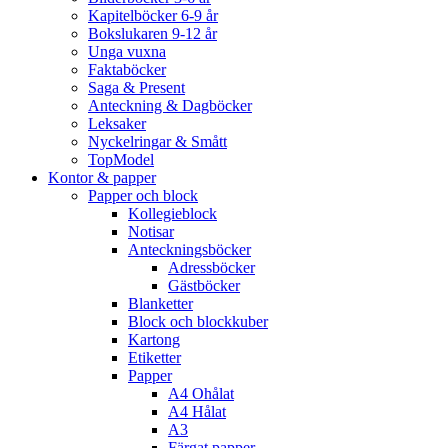
Kapitelböcker 6-9 år
Bokslukaren 9-12 år
Unga vuxna
Faktaböcker
Saga & Present
Anteckning & Dagböcker
Leksaker
Nyckelringar & Smått
TopModel
Kontor & papper
Papper och block
Kollegieblock
Notisar
Anteckningsböcker
Adressböcker
Gästböcker
Blanketter
Block och blockkuber
Kartong
Etiketter
Papper
A4 Ohålat
A4 Hålat
A3
Färgat papper