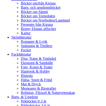
Böcker om/från Kiruna
Barn- och ungdomsböcker
Böcker om Sápmi
Böcker om Tornedalen
Böcker om Norrbotten/Lappland
Presenter från Kiruna
Benny Ekman affischer
Kartor
Skönlitteratur
Romaner & Lyrik
Spänning & Thrillers
Pocket
Facklitteratur
Djur, Natur & Trädgård
Ekonomi & Samhälle
Foto, Konst & Teater
Hantverk & Hobby
Historia
Hälsa, Sport & Fritid
Mat & Dryck
Memoarer & Biografier
Religion, Filosofi & Naturvetenskap
Barn- & Ungdom
Pekböcker 0-3 år
Bilderböcker 3-6 år