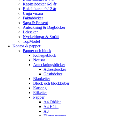
Kapitelböcker 6-9 år
Bokslukaren 9-12 år
Unga vuxna
Faktaböcker
Saga & Present
Anteckning & Dagböcker
Leksaker
Nyckelringar & Smått
TopModel
Kontor & papper
Papper och block
Kollegieblock
Notisar
Anteckningsböcker
Adressböcker
Gästböcker
Blanketter
Block och blockkuber
Kartong
Etiketter
Papper
A4 Ohålat
A4 Hålat
A3
Färgat papper