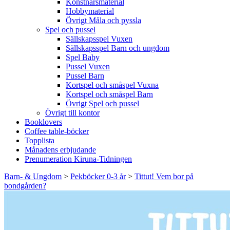
Konstnärsmaterial
Hobbymaterial
Övrigt Måla och pyssla
Spel och pussel
Sällskapsspel Vuxen
Sällskapsspel Barn och ungdom
Spel Baby
Pussel Vuxen
Pussel Barn
Kortspel och småspel Vuxna
Kortspel och småspel Barn
Övrigt Spel och pussel
Övrigt till kontor
Booklovers
Coffee table-böcker
Topplista
Månadens erbjudande
Prenumeration Kiruna-Tidningen
Barn- & Ungdom
>
Pekböcker 0-3 år
>
Tittut! Vem bor på
bondgården?