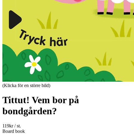
(Klicka för en större bild)
Tittut! Vem bor på
bondgården?
119
kr
/ st.
Board book