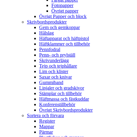
Fotopapper
Övrigt papper
Övrigt Papper och block
Skrivbordsprodukter
Gem och gemkoppar
Hålslag
Häftapparat och häftpistol
Häftklammer och tillbehör
Pennfodral
Penn- och prylställ
Skrivunderlägg
Tejp och tejphållare
Lim och klister
Saxar och knivar
Gummiband
Linjaler och gradskivor
Stämplar och tillbehör
Häftmassa och fästkuddar
Konferenstillbehör
Övrigt Skrivbordsprodukter
Sortera och förvara
Register
Mappar
Pärmar