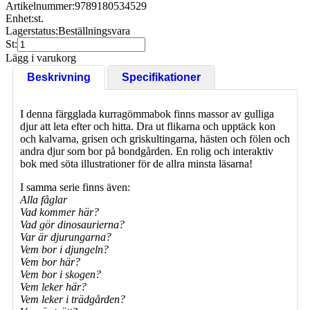
Artikelnummer:
9789180534529
Enhet:
st.
Lagerstatus:
Beställningsvara
St:
Lägg i varukorg
Beskrivning
Specifikationer
I denna färgglada kurragömmabok finns massor av gulliga
djur att leta efter och hitta. Dra ut flikarna och upptäck kon
och kalvarna, grisen och griskultingarna, hästen och fölen och
andra djur som bor på bondgården. En rolig och interaktiv
bok med söta illustrationer för de allra minsta läsarna!
I samma serie finns även:
Alla fåglar
Vad kommer här?
Vad gör dinosaurierna?
Var är djurungarna?
Vem bor i djungeln?
Vem bor här?
Vem bor i skogen?
Vem leker här?
Vem leker i trädgården?