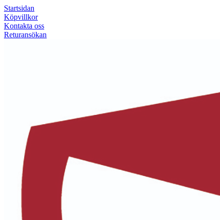
Startsidan
Köpvillkor
Kontakta oss
Returansökan