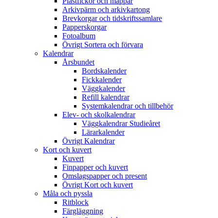
Plastfickor och mappar
Arkivpärm och arkivkartong
Brevkorgar och tidskriftssamlare
Papperskorgar
Fotoalbum
Övrigt Sortera och förvara
Kalendrar
Årsbundet
Bordskalender
Fickkalender
Väggkalender
Refill kalendrar
Systemkalendrar och tillbehör
Elev- och skolkalendrar
Väggkalendrar Studieåret
Lärarkalender
Övrigt Kalendrar
Kort och kuvert
Kuvert
Finpapper och kuvert
Omslagspapper och present
Övrigt Kort och kuvert
Måla och pyssla
Ritblock
Färgläggning