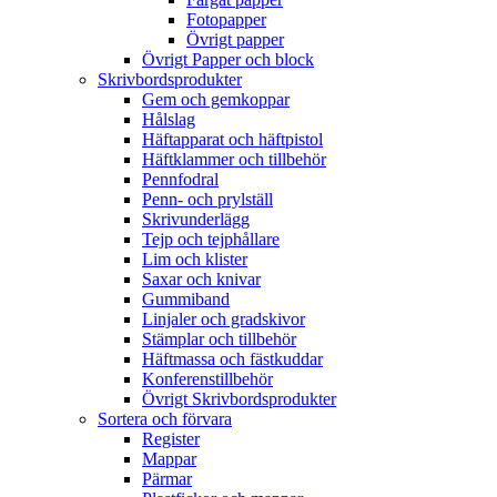
Fotopapper
Övrigt papper
Övrigt Papper och block
Skrivbordsprodukter
Gem och gemkoppar
Hålslag
Häftapparat och häftpistol
Häftklammer och tillbehör
Pennfodral
Penn- och prylställ
Skrivunderlägg
Tejp och tejphållare
Lim och klister
Saxar och knivar
Gummiband
Linjaler och gradskivor
Stämplar och tillbehör
Häftmassa och fästkuddar
Konferenstillbehör
Övrigt Skrivbordsprodukter
Sortera och förvara
Register
Mappar
Pärmar