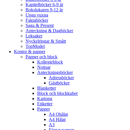
Kapitelböcker 6-9 år
Bokslukaren 9-12 år
Unga vuxna
Faktaböcker
Saga & Present
Anteckning & Dagböcker
Leksaker
Nyckelringar & Smått
TopModel
Kontor & papper
Papper och block
Kollegieblock
Notisar
Anteckningsböcker
Adressböcker
Gästböcker
Blanketter
Block och blockkuber
Kartong
Etiketter
Papper
A4 Ohålat
A4 Hålat
A3
Färgat papper