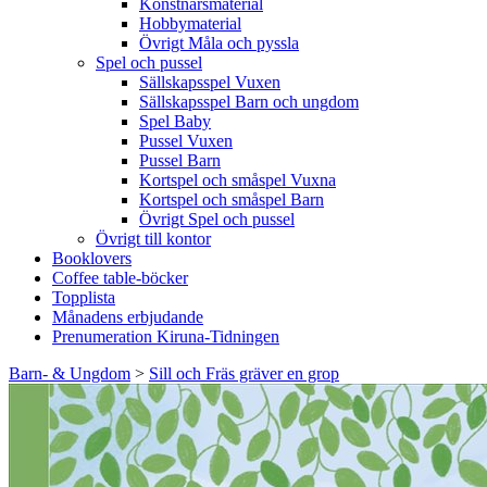
Konstnärsmaterial
Hobbymaterial
Övrigt Måla och pyssla
Spel och pussel
Sällskapsspel Vuxen
Sällskapsspel Barn och ungdom
Spel Baby
Pussel Vuxen
Pussel Barn
Kortspel och småspel Vuxna
Kortspel och småspel Barn
Övrigt Spel och pussel
Övrigt till kontor
Booklovers
Coffee table-böcker
Topplista
Månadens erbjudande
Prenumeration Kiruna-Tidningen
Barn- & Ungdom
>
Sill och Fräs gräver en grop