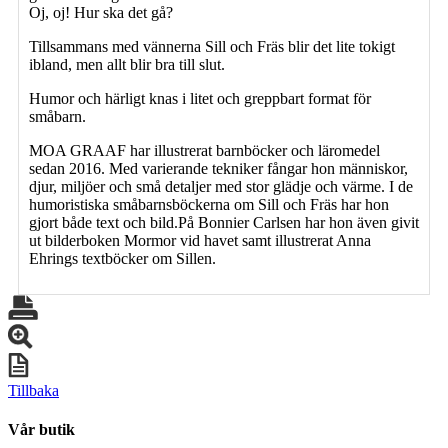
Oj, oj! Hur ska det gå?
Tillsammans med vännerna Sill och Fräs blir det lite tokigt
ibland, men allt blir bra till slut.
Humor och härligt knas i litet och greppbart format för
småbarn.
MOA GRAAF har illustrerat barnböcker och läromedel
sedan 2016. Med varierande tekniker fångar hon människor,
djur, miljöer och små detaljer med stor glädje och värme. I de
humoristiska småbarnsböckerna om Sill och Fräs har hon
gjort både text och bild.På Bonnier Carlsen har hon även givit
ut bilderboken Mormor vid havet samt illustrerat Anna
Ehrings textböcker om Sillen.
Tillbaka
Vår butik