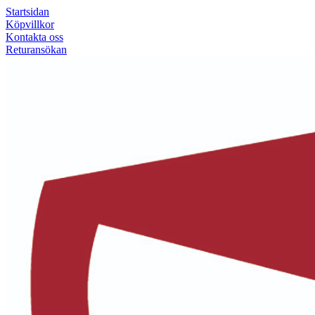
Startsidan
Köpvillkor
Kontakta oss
Returansökan