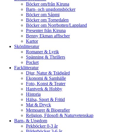
Böcker om/från Kiruna
Barn- och ungdomsböcker
Böcker om Sápmi
Böcker om Tornedalen
Böcker om Norrbotten/Lappland
Presenter från Kiruna
Benny Ekman affischer
Kartor
Skönlitteratur
Romaner & Lyrik
Spänning & Thrillers
Pocket
Facklitteratur
Djur, Natur & Trädgård
Ekonomi & Samhälle
Foto, Konst & Teater
Hantverk & Hobby
Historia
Hälsa, Sport & Fritid
Mat & Dryck
Memoarer & Biografier
Religion, Filosofi & Naturvetenskap
Barn- & Ungdom
Pekböcker 0-3 år
Bilderböcker 3-6 år