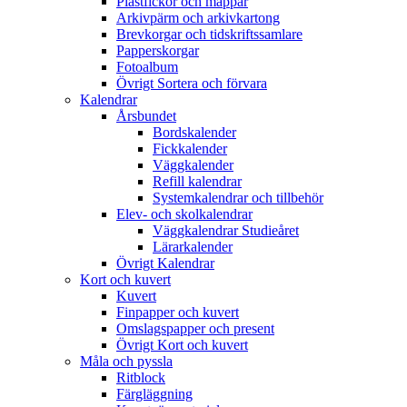
Plastfickor och mappar
Arkivpärm och arkivkartong
Brevkorgar och tidskriftssamlare
Papperskorgar
Fotoalbum
Övrigt Sortera och förvara
Kalendrar
Årsbundet
Bordskalender
Fickkalender
Väggkalender
Refill kalendrar
Systemkalendrar och tillbehör
Elev- och skolkalendrar
Väggkalendrar Studieåret
Lärarkalender
Övrigt Kalendrar
Kort och kuvert
Kuvert
Finpapper och kuvert
Omslagspapper och present
Övrigt Kort och kuvert
Måla och pyssla
Ritblock
Färgläggning