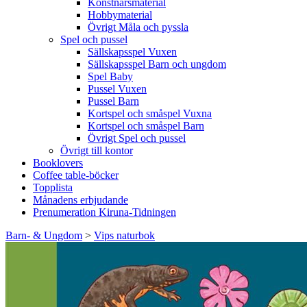
Konstnärsmaterial
Hobbymaterial
Övrigt Måla och pyssla
Spel och pussel
Sällskapsspel Vuxen
Sällskapsspel Barn och ungdom
Spel Baby
Pussel Vuxen
Pussel Barn
Kortspel och småspel Vuxna
Kortspel och småspel Barn
Övrigt Spel och pussel
Övrigt till kontor
Booklovers
Coffee table-böcker
Topplista
Månadens erbjudande
Prenumeration Kiruna-Tidningen
Barn- & Ungdom
>
Vips naturbok