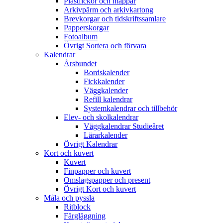
Plastfickor och mappar
Arkivpärm och arkivkartong
Brevkorgar och tidskriftssamlare
Papperskorgar
Fotoalbum
Övrigt Sortera och förvara
Kalendrar
Årsbundet
Bordskalender
Fickkalender
Väggkalender
Refill kalendrar
Systemkalendrar och tillbehör
Elev- och skolkalendrar
Väggkalendrar Studieåret
Lärarkalender
Övrigt Kalendrar
Kort och kuvert
Kuvert
Finpapper och kuvert
Omslagspapper och present
Övrigt Kort och kuvert
Måla och pyssla
Ritblock
Färgläggning