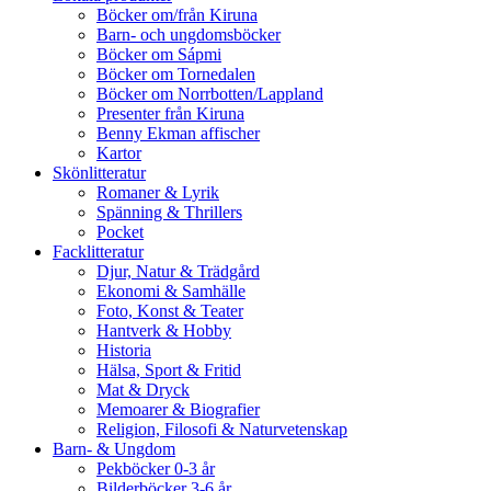
Böcker om/från Kiruna
Barn- och ungdomsböcker
Böcker om Sápmi
Böcker om Tornedalen
Böcker om Norrbotten/Lappland
Presenter från Kiruna
Benny Ekman affischer
Kartor
Skönlitteratur
Romaner & Lyrik
Spänning & Thrillers
Pocket
Facklitteratur
Djur, Natur & Trädgård
Ekonomi & Samhälle
Foto, Konst & Teater
Hantverk & Hobby
Historia
Hälsa, Sport & Fritid
Mat & Dryck
Memoarer & Biografier
Religion, Filosofi & Naturvetenskap
Barn- & Ungdom
Pekböcker 0-3 år
Bilderböcker 3-6 år