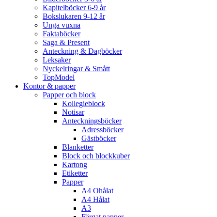
Kapitelböcker 6-9 år
Bokslukaren 9-12 år
Unga vuxna
Faktaböcker
Saga & Present
Anteckning & Dagböcker
Leksaker
Nyckelringar & Smått
TopModel
Kontor & papper
Papper och block
Kollegieblock
Notisar
Anteckningsböcker
Adressböcker
Gästböcker
Blanketter
Block och blockkuber
Kartong
Etiketter
Papper
A4 Ohålat
A4 Hålat
A3
Färgat papper