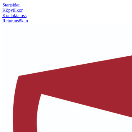
Startsidan
Köpvillkor
Kontakta oss
Returansökan