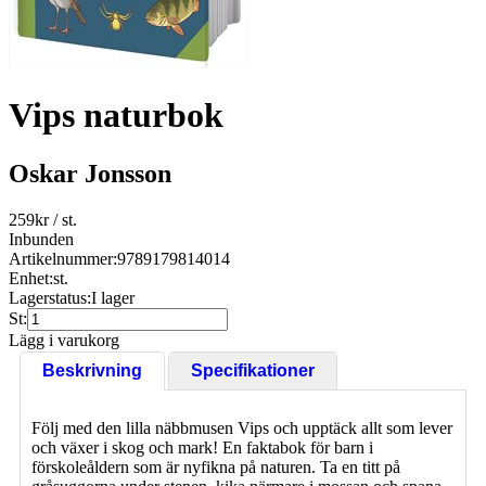
Vips naturbok
Oskar Jonsson
259
kr
/ st.
Inbunden
Artikelnummer:
9789179814014
Enhet:
st.
Lagerstatus:
I lager
St:
Lägg i varukorg
Beskrivning
Specifikationer
Följ med den lilla näbbmusen Vips och upptäck allt som lever
och växer i skog och mark! En faktabok för barn i
förskoleåldern som är nyfikna på naturen. Ta en titt på