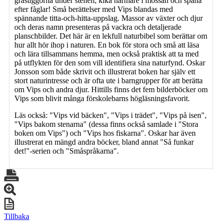
gråsuggorna under stenen, kika närmare i mossan och spana
efter fåglar! Små berättelser med Vips blandas med
spännande titta-och-hitta-uppslag. Massor av växter och djur
och deras namn presenteras på vackra och detaljerade
planschbilder. Det här är en lekfull naturbibel som berättar om
hur allt hör ihop i naturen. En bok för stora och små att läsa
och lära tillsammans hemma, men också praktisk att ta med
på utflykten för den som vill identifiera sina naturfynd. Oskar
Jonsson som både skrivit och illustrerat boken har själv ett
stort naturintresse och är ofta ute i barngrupper för att berätta
om Vips och andra djur. Hittills finns det fem bilderböcker om
Vips som blivit många förskolebarns högläsningsfavorit.
Läs också: "Vips vid bäcken", "Vips i trädet", "Vips på isen",
"Vips bakom stenarna" (dessa finns också samlade i "Stora
boken om Vips") och "Vips hos fiskarna". Oskar har även
illustrerat en mängd andra böcker, bland annat "Så funkar
det!"-serien och "Småspråkarna".
Tillbaka