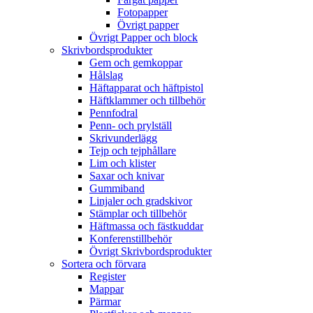
Fotopapper
Övrigt papper
Övrigt Papper och block
Skrivbordsprodukter
Gem och gemkoppar
Hålslag
Häftapparat och häftpistol
Häftklammer och tillbehör
Pennfodral
Penn- och prylställ
Skrivunderlägg
Tejp och tejphållare
Lim och klister
Saxar och knivar
Gummiband
Linjaler och gradskivor
Stämplar och tillbehör
Häftmassa och fästkuddar
Konferenstillbehör
Övrigt Skrivbordsprodukter
Sortera och förvara
Register
Mappar
Pärmar