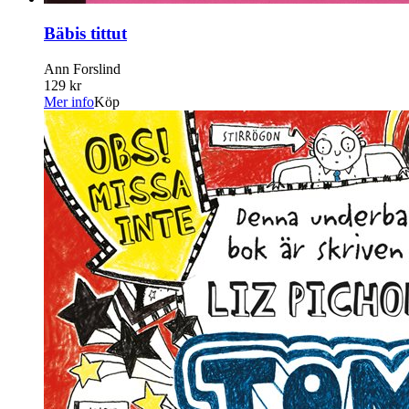
Bäbis tittut
Ann Forslind
129 kr
Mer info
Köp