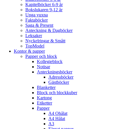
Kapitelböcker 6-9 år
Bokslukaren 9-12 år
Unga vuxna
Faktaböcker
Saga & Present
Anteckning & Dagböcker
Leksaker
Nyckelringar & Smått
TopModel
Kontor & papper
Papper och block
Kollegieblock
Notisar
Anteckningsböcker
Adressböcker
Gästböcker
Blanketter
Block och blockkuber
Kartong
Etiketter
Papper
A4 Ohålat
A4 Hålat
A3
Färgat papper