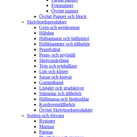
Fotopapper
Övrigt papper
Övrigt Papper och block
Skrivbordsprodukter
Gem och gemkoppar
Hålslag
Häftapparat och häftpistol
Häftklammer och tillbehör
Pennfodral
Penn- och prylställ
Skrivunderlägg
Tejp och tejphållare
Lim och klister
Saxar och knivar
Gummiband
Linjaler och gradskivor
Stämplar och tillbehör
Häftmassa och fästkuddar
Konferenstillbehör
Övrigt Skrivbordsprodukter
Sortera och förvara
Register
Mappar
Pärmar