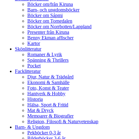
Böcker om/från Kiruna
Barn- och ungdomsböcker
Böcker om Sápmi
Böcker om Tornedalen
Böcker om Norrbotten/Lappland
Presenter från Kiruna
Benny Ekman affischer
Kartor
Skönlitteratur
Romaner & Lyrik
Spänning & Thrillers
Pocket
Facklitteratur
Djur, Natur & Trädgård
Ekonomi & Samhälle
Foto, Konst & Teater
Hantverk & Hobby
Historia
Hälsa, Sport & Fritid
Mat & Dryck
Memoarer & Biografier
Religion, Filosofi & Naturvetenskap
Barn- & Ungdom
Pekböcker 0-3 år
Bilderböcker 3-6 år