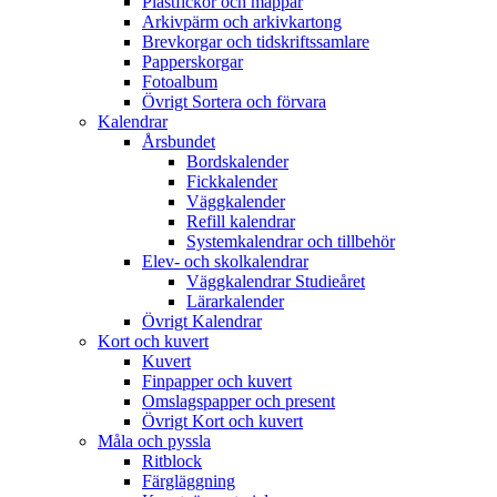
Plastfickor och mappar
Arkivpärm och arkivkartong
Brevkorgar och tidskriftssamlare
Papperskorgar
Fotoalbum
Övrigt Sortera och förvara
Kalendrar
Årsbundet
Bordskalender
Fickkalender
Väggkalender
Refill kalendrar
Systemkalendrar och tillbehör
Elev- och skolkalendrar
Väggkalendrar Studieåret
Lärarkalender
Övrigt Kalendrar
Kort och kuvert
Kuvert
Finpapper och kuvert
Omslagspapper och present
Övrigt Kort och kuvert
Måla och pyssla
Ritblock
Färgläggning