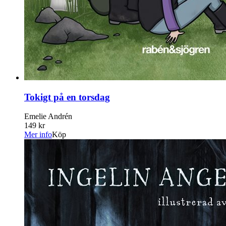
Tokigt på en torsdag
Emelie Andrén
149 kr
Mer info
Köp