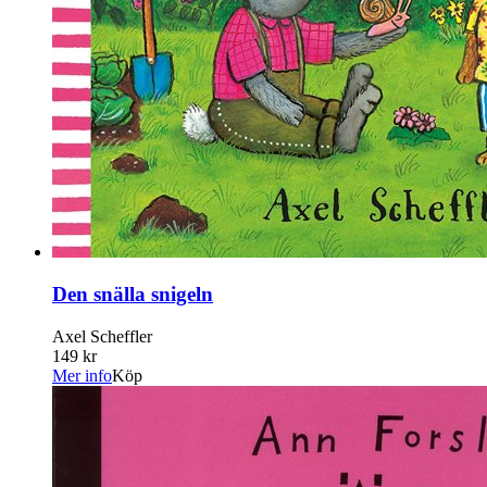
Den snälla snigeln
Axel Scheffler
149 kr
Mer info
Köp