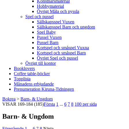
Konstnärsmaterial
Hobbymaterial
Övrigt Måla och pyssla
Spel och pussel
Sällskapsspel Vuxen
Sällskapsspel Barn och ungdom
Spel Baby
Pussel Vuxen
Pussel Barn
Kortspel och småspel Vuxna
Kortspel och småspel Barn
Övrigt Spel och pussel
Övrigt till kontor
Booklovers
Coffee table-böcker
Topplista
Månadens erbjudande
Prenumeration Kiruna-Tidningen
Bokrea
>
Barn- & Ungdom
VISAR
169-184
(185)
Första
1
...
6
7
8
100 per sida
Barn- & Ungdom
Föregående
1
...
6
7
8
Nästa