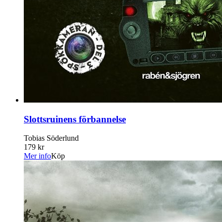
Slottsruinens förbannelse
Tobias Söderlund
179 kr
Mer info
Köp