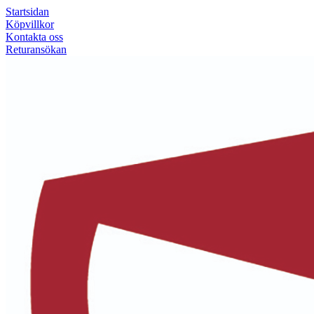
Startsidan
Köpvillkor
Kontakta oss
Returansökan