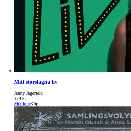
Mitt storslagna liv
Jenny Jägerfeld
179 kr
Mer info
Köp