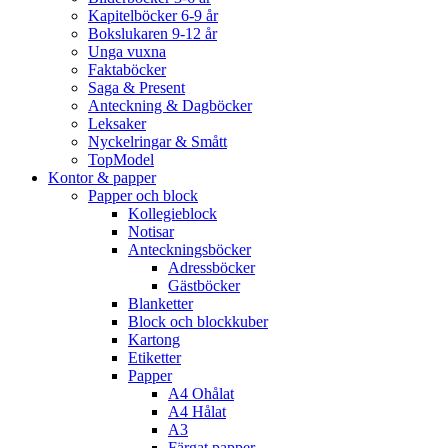
Kapitelböcker 6-9 år
Bokslukaren 9-12 år
Unga vuxna
Faktaböcker
Saga & Present
Anteckning & Dagböcker
Leksaker
Nyckelringar & Smått
TopModel
Kontor & papper
Papper och block
Kollegieblock
Notisar
Anteckningsböcker
Adressböcker
Gästböcker
Blanketter
Block och blockkuber
Kartong
Etiketter
Papper
A4 Ohålat
A4 Hålat
A3
Färgat papper