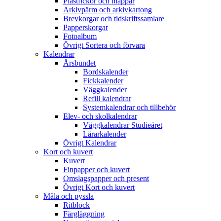
Plastfickor och mappar
Arkivpärm och arkivkartong
Brevkorgar och tidskriftssamlare
Papperskorgar
Fotoalbum
Övrigt Sortera och förvara
Kalendrar
Årsbundet
Bordskalender
Fickkalender
Väggkalender
Refill kalendrar
Systemkalendrar och tillbehör
Elev- och skolkalendrar
Väggkalendrar Studieåret
Lärarkalender
Övrigt Kalendrar
Kort och kuvert
Kuvert
Finpapper och kuvert
Omslagspapper och present
Övrigt Kort och kuvert
Måla och pyssla
Ritblock
Färgläggning