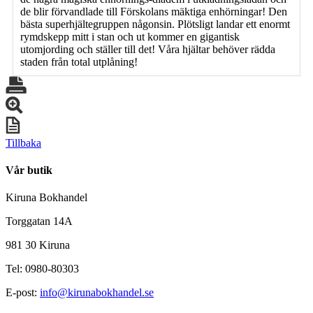
de blir förvandlade till Förskolans mäktiga enhörningar! Den
bästa superhjältegruppen någonsin. Plötsligt landar ett enormt
rymdskepp mitt i stan och ut kommer en gigantisk
utomjording och ställer till det! Våra hjältar behöver rädda
staden från total utplåning!
Tillbaka
Vår butik
Kiruna Bokhandel
Torggatan 14A
981 30 Kiruna
Tel: 0980-80303
E-post:
info@kirunabokhandel.se