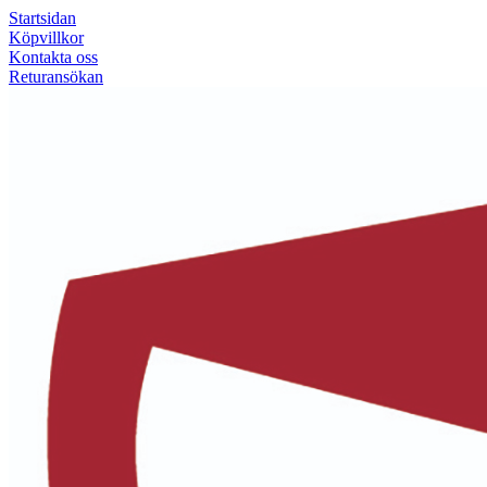
Startsidan
Köpvillkor
Kontakta oss
Returansökan