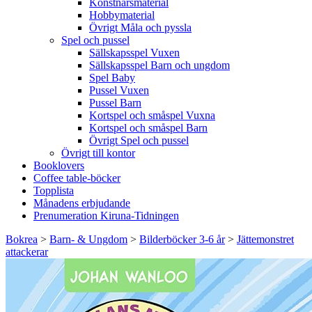
Konstnärsmaterial
Hobbymaterial
Övrigt Måla och pyssla
Spel och pussel
Sällskapsspel Vuxen
Sällskapsspel Barn och ungdom
Spel Baby
Pussel Vuxen
Pussel Barn
Kortspel och småspel Vuxna
Kortspel och småspel Barn
Övrigt Spel och pussel
Övrigt till kontor
Booklovers
Coffee table-böcker
Topplista
Månadens erbjudande
Prenumeration Kiruna-Tidningen
Bokrea
>
Barn- & Ungdom
>
Bilderböcker 3-6 år
>
Jättemonstret
attackerar