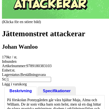
(Klicka för en större bild)
Jättemonstret attackerar
Johan Wanloo
179
kr
/ st.
Inbunden
Artikelnummer:
9789180383103
Enhet:
st.
Lagerstatus:
Beställningsvara
St:
Lägg i varukorg
Beskrivning
Specifikationer
På förskolan Ponnygården går våra hjältar Maja, Alma och
William. De är som vilka barn som helst, men så en dag hittar
de några magiska enhörnings-diadem i utklädningslådan och