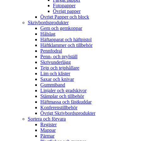
Fotopapper
Övrigt papper
Övrigt Papper och block
Skrivbordsprodukter
Gem och gemkoppar
Hålslag
Häftapparat och häftpistol
Häftklammer och tillbehör
Pennfodral
Penn- och prylställ
Skrivunderlägg
Tejp och tejphållare
Lim och klister
Saxar och knivar
Gummiband
Linjaler och gradskivor
Stämplar och tillbehör
Häftmassa och fästkuddar
Konferenstillbehör
Övrigt Skrivbordsprodukter
Sortera och förvara
Register
Mappar
Pärmar