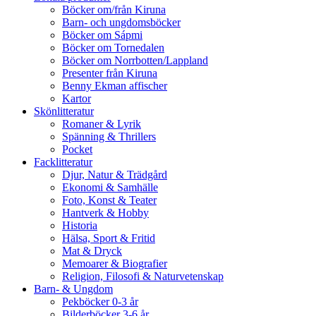
Böcker om/från Kiruna
Barn- och ungdomsböcker
Böcker om Sápmi
Böcker om Tornedalen
Böcker om Norrbotten/Lappland
Presenter från Kiruna
Benny Ekman affischer
Kartor
Skönlitteratur
Romaner & Lyrik
Spänning & Thrillers
Pocket
Facklitteratur
Djur, Natur & Trädgård
Ekonomi & Samhälle
Foto, Konst & Teater
Hantverk & Hobby
Historia
Hälsa, Sport & Fritid
Mat & Dryck
Memoarer & Biografier
Religion, Filosofi & Naturvetenskap
Barn- & Ungdom
Pekböcker 0-3 år
Bilderböcker 3-6 år