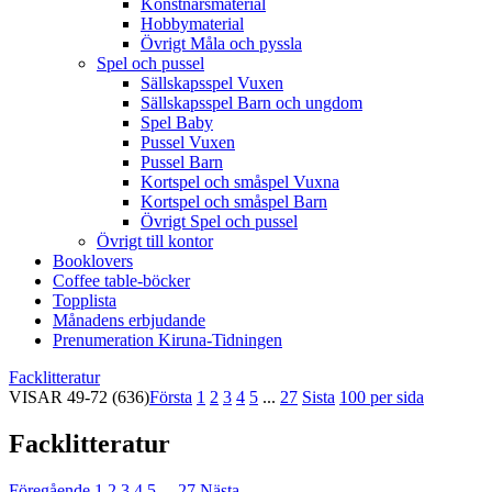
Konstnärsmaterial
Hobbymaterial
Övrigt Måla och pyssla
Spel och pussel
Sällskapsspel Vuxen
Sällskapsspel Barn och ungdom
Spel Baby
Pussel Vuxen
Pussel Barn
Kortspel och småspel Vuxna
Kortspel och småspel Barn
Övrigt Spel och pussel
Övrigt till kontor
Booklovers
Coffee table-böcker
Topplista
Månadens erbjudande
Prenumeration Kiruna-Tidningen
Facklitteratur
VISAR
49-72
(636)
Första
1
2
3
4
5
...
27
Sista
100 per sida
Facklitteratur
Föregående
1
2
3
4
5
...
27
Nästa