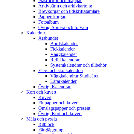
Plastfickor och mappar
Arkivpärm och arkivkartong
Brevkorgar och tidskriftssamlare
Papperskorgar
Fotoalbum
Övrigt Sortera och förvara
Kalendrar
Årsbundet
Bordskalender
Fickkalender
Väggkalender
Refill kalendrar
Systemkalendrar och tillbehör
Elev- och skolkalendrar
Väggkalendrar Studieåret
Lärarkalender
Övrigt Kalendrar
Kort och kuvert
Kuvert
Finpapper och kuvert
Omslagspapper och present
Övrigt Kort och kuvert
Måla och pyssla
Ritblock
Färgläggning