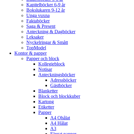
Kapitelböcker 6-9 år
Bokslukaren 9-12 år
Unga vuxna
Faktaböcker
Saga & Present
Anteckning & Dagböcker
Leksaker
Nyckelringar & Smått
TopModel
Kontor & papper
Papper och block
Kollegieblock
Notisar
Anteckningsböcker
Adressböcker
Gästböcker
Blanketter
Block och blockkuber
Kartong
Etiketter
Papper
A4 Ohålat
A4 Hålat
A3
Färgat papper