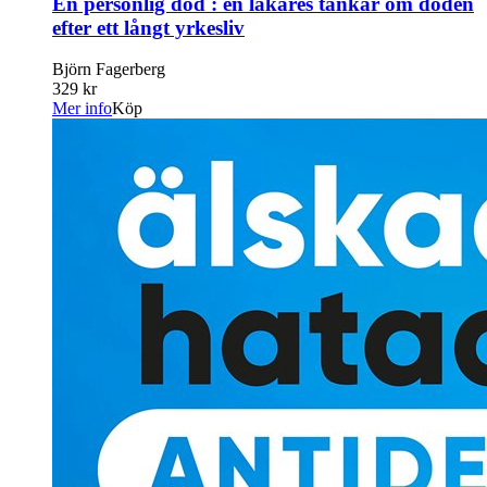
En personlig död : en läkares tankar om döden
efter ett långt yrkesliv
Björn Fagerberg
329 kr
Mer info
Köp