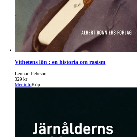
Vithetens lön : en historia om rasism
Lennart Pehrson
329 kr
Mer info
Köp