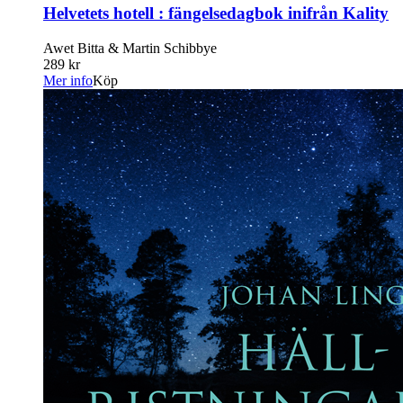
Helvetets hotell : fängelsedagbok inifrån Kality
Awet Bitta & Martin Schibbye
289 kr
Mer info
Köp