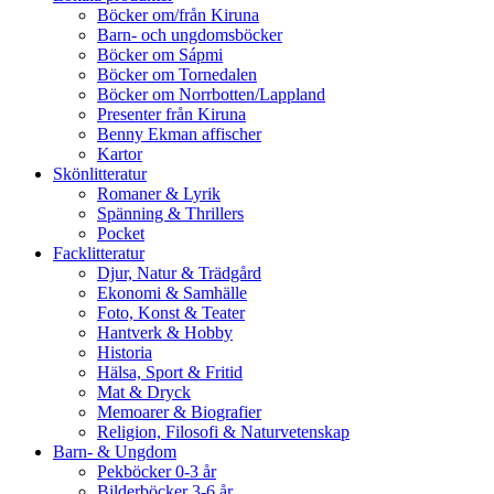
Böcker om/från Kiruna
Barn- och ungdomsböcker
Böcker om Sápmi
Böcker om Tornedalen
Böcker om Norrbotten/Lappland
Presenter från Kiruna
Benny Ekman affischer
Kartor
Skönlitteratur
Romaner & Lyrik
Spänning & Thrillers
Pocket
Facklitteratur
Djur, Natur & Trädgård
Ekonomi & Samhälle
Foto, Konst & Teater
Hantverk & Hobby
Historia
Hälsa, Sport & Fritid
Mat & Dryck
Memoarer & Biografier
Religion, Filosofi & Naturvetenskap
Barn- & Ungdom
Pekböcker 0-3 år
Bilderböcker 3-6 år