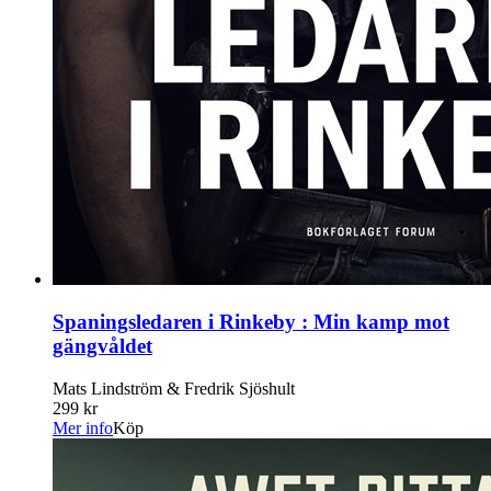
Spaningsledaren i Rinkeby : Min kamp mot
gängvåldet
Mats Lindström & Fredrik Sjöshult
299 kr
Mer info
Köp