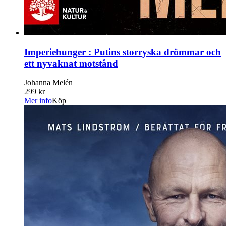
Imperiehunger : Putins storryska drömmar och
ett nyvaknat motstånd
Johanna Melén
299 kr
Mer info
Köp