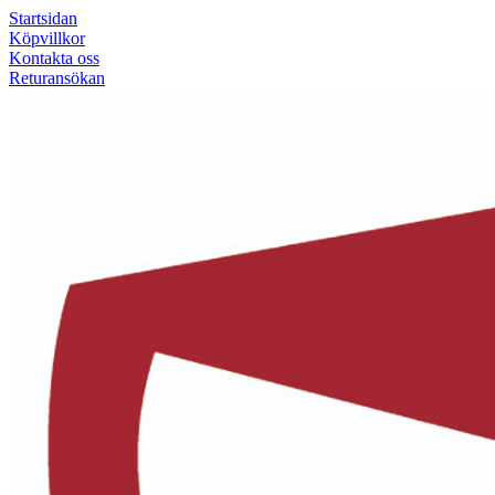
Startsidan
Köpvillkor
Kontakta oss
Returansökan