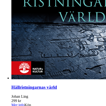
Hällristningarnas värld
Johan Ling
299 kr
Mer info
Köp