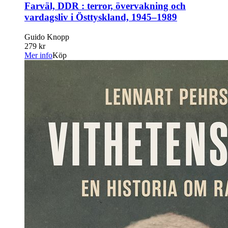
Farväl, DDR : terror, övervakning och
vardagsliv i Östtyskland, 1945–1989
Guido Knopp
279 kr
Mer info
Köp