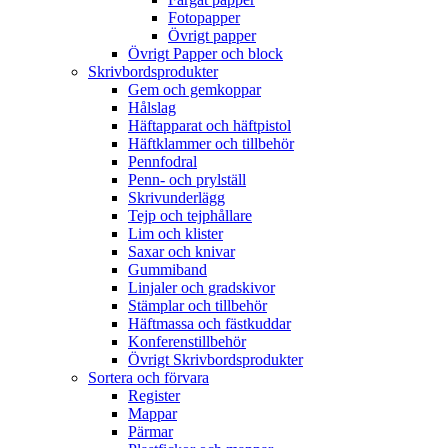
Fotopapper
Övrigt papper
Övrigt Papper och block
Skrivbordsprodukter
Gem och gemkoppar
Hålslag
Häftapparat och häftpistol
Häftklammer och tillbehör
Pennfodral
Penn- och prylställ
Skrivunderlägg
Tejp och tejphållare
Lim och klister
Saxar och knivar
Gummiband
Linjaler och gradskivor
Stämplar och tillbehör
Häftmassa och fästkuddar
Konferenstillbehör
Övrigt Skrivbordsprodukter
Sortera och förvara
Register
Mappar
Pärmar