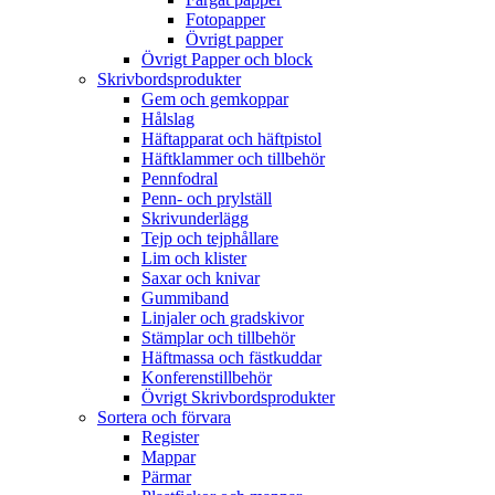
Fotopapper
Övrigt papper
Övrigt Papper och block
Skrivbordsprodukter
Gem och gemkoppar
Hålslag
Häftapparat och häftpistol
Häftklammer och tillbehör
Pennfodral
Penn- och prylställ
Skrivunderlägg
Tejp och tejphållare
Lim och klister
Saxar och knivar
Gummiband
Linjaler och gradskivor
Stämplar och tillbehör
Häftmassa och fästkuddar
Konferenstillbehör
Övrigt Skrivbordsprodukter
Sortera och förvara
Register
Mappar
Pärmar