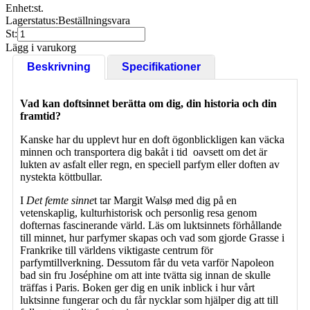
Enhet:
st.
Lagerstatus:
Beställningsvara
St:
Lägg i varukorg
Beskrivning
Specifikationer
Vad kan doftsinnet berätta om dig, din historia och din
framtid?
Kanske har du upplevt hur en doft ögonblickligen kan väcka
minnen och transportera dig bakåt i tid oavsett om det är
lukten av asfalt eller regn, en speciell parfym eller doften av
nystekta köttbullar.
I
Det femte sinne
t tar Margit Walsø med dig på en
vetenskaplig, kulturhistorisk och personlig resa genom
dofternas fascinerande värld. Läs om luktsinnets förhållande
till minnet, hur parfymer skapas och vad som gjorde Grasse i
Frankrike till världens viktigaste centrum för
parfymtillverkning. Dessutom får du veta varför Napoleon
bad sin fru Joséphine om att inte tvätta sig innan de skulle
träffas i Paris. Boken ger dig en unik inblick i hur vårt
luktsinne fungerar och du får nycklar som hjälper dig att till