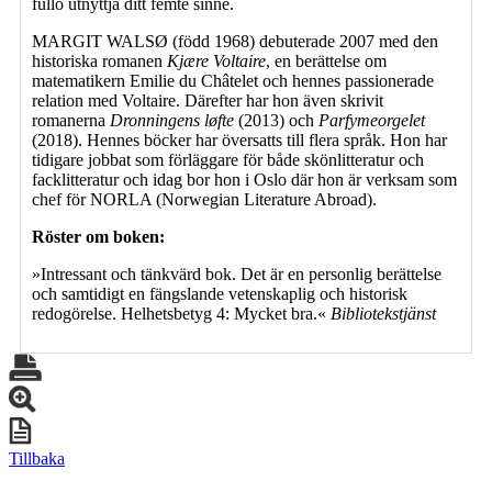
fullo utnyttja ditt femte sinne.
MARGIT WALSØ (född 1968) debuterade 2007 med den
historiska romanen
Kjære Voltaire
, en berättelse om
matematikern Emilie du Châtelet och hennes passionerade
relation med Voltaire. Därefter har hon även skrivit
romanerna
Dronningens løfte
(2013) och
Parfymeorgelet
(2018). Hennes böcker har översatts till flera språk. Hon har
tidigare jobbat som förläggare för både skönlitteratur och
facklitteratur och idag bor hon i Oslo där hon är verksam som
chef för NORLA (Norwegian Literature Abroad).
Röster om boken:
»Intressant och tänkvärd bok. Det är en personlig berättelse
och samtidigt en fängslande vetenskaplig och historisk
redogörelse. Helhetsbetyg 4: Mycket bra.«
Bibliotekstjänst
Tillbaka