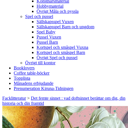
Konstnärsmaterial
Hobbymaterial
Övrigt Måla och pyssla
Spel och pussel
Sällskapsspel Vuxen
Sällskapsspel Barn och ungdom
Spel Baby
Pussel Vuxen
Pussel Barn
Kortspel och småspel Vuxna
Kortspel och småspel Barn
Övrigt Spel och pussel
Övrigt till kontor
Booklovers
Coffee table-böcker
Topplista
Månadens erbjudande
Prenumeration Kiruna-Tidningen
Facklitteratur
>
Det femte sinnet : vad doftsinnet berättar om dig, din
historia och din framtid