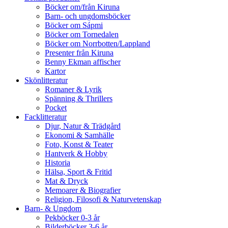
Böcker om/från Kiruna
Barn- och ungdomsböcker
Böcker om Sápmi
Böcker om Tornedalen
Böcker om Norrbotten/Lappland
Presenter från Kiruna
Benny Ekman affischer
Kartor
Skönlitteratur
Romaner & Lyrik
Spänning & Thrillers
Pocket
Facklitteratur
Djur, Natur & Trädgård
Ekonomi & Samhälle
Foto, Konst & Teater
Hantverk & Hobby
Historia
Hälsa, Sport & Fritid
Mat & Dryck
Memoarer & Biografier
Religion, Filosofi & Naturvetenskap
Barn- & Ungdom
Pekböcker 0-3 år
Bilderböcker 3-6 år