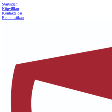
Startsidan
Köpvillkor
Kontakta oss
Returansökan