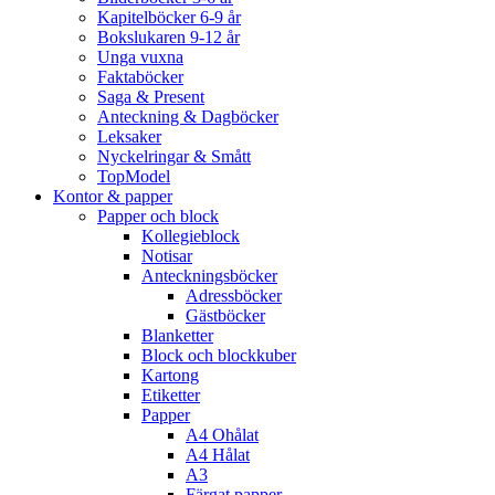
Kapitelböcker 6-9 år
Bokslukaren 9-12 år
Unga vuxna
Faktaböcker
Saga & Present
Anteckning & Dagböcker
Leksaker
Nyckelringar & Smått
TopModel
Kontor & papper
Papper och block
Kollegieblock
Notisar
Anteckningsböcker
Adressböcker
Gästböcker
Blanketter
Block och blockkuber
Kartong
Etiketter
Papper
A4 Ohålat
A4 Hålat
A3
Färgat papper