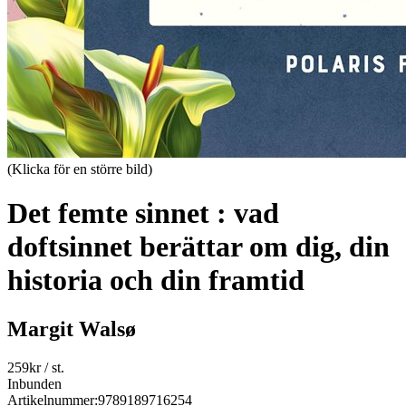
(Klicka för en större bild)
Det femte sinnet : vad
doftsinnet berättar om dig, din
historia och din framtid
Margit Walsø
259
kr
/ st.
Inbunden
Artikelnummer:
9789189716254