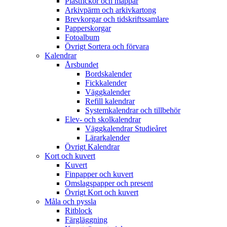
Plastfickor och mappar
Arkivpärm och arkivkartong
Brevkorgar och tidskriftssamlare
Papperskorgar
Fotoalbum
Övrigt Sortera och förvara
Kalendrar
Årsbundet
Bordskalender
Fickkalender
Väggkalender
Refill kalendrar
Systemkalendrar och tillbehör
Elev- och skolkalendrar
Väggkalendrar Studieåret
Lärarkalender
Övrigt Kalendrar
Kort och kuvert
Kuvert
Finpapper och kuvert
Omslagspapper och present
Övrigt Kort och kuvert
Måla och pyssla
Ritblock
Färgläggning