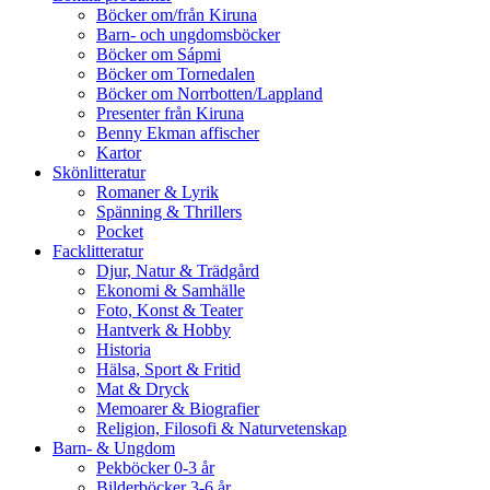
Böcker om/från Kiruna
Barn- och ungdomsböcker
Böcker om Sápmi
Böcker om Tornedalen
Böcker om Norrbotten/Lappland
Presenter från Kiruna
Benny Ekman affischer
Kartor
Skönlitteratur
Romaner & Lyrik
Spänning & Thrillers
Pocket
Facklitteratur
Djur, Natur & Trädgård
Ekonomi & Samhälle
Foto, Konst & Teater
Hantverk & Hobby
Historia
Hälsa, Sport & Fritid
Mat & Dryck
Memoarer & Biografier
Religion, Filosofi & Naturvetenskap
Barn- & Ungdom
Pekböcker 0-3 år
Bilderböcker 3-6 år