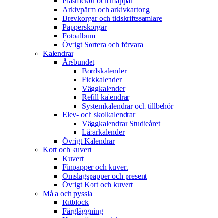
Plastfickor och mappar
Arkivpärm och arkivkartong
Brevkorgar och tidskriftssamlare
Papperskorgar
Fotoalbum
Övrigt Sortera och förvara
Kalendrar
Årsbundet
Bordskalender
Fickkalender
Väggkalender
Refill kalendrar
Systemkalendrar och tillbehör
Elev- och skolkalendrar
Väggkalendrar Studieåret
Lärarkalender
Övrigt Kalendrar
Kort och kuvert
Kuvert
Finpapper och kuvert
Omslagspapper och present
Övrigt Kort och kuvert
Måla och pyssla
Ritblock
Färgläggning