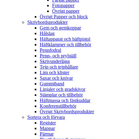
Fotopapper
Övrigt papper
Övrigt Papper och block
Skrivbordsprodukter
Gem och gemkoppar
Hålslag
Häftapparat och häftpistol
Häftklammer och tillbehör
Pennfodral
Penn- och prylställ
Skrivunderlägg
Tejp och tejphållare
Lim och klister
Saxar och knivar
Gummiband
Linjaler och gradskivor
Stämplar och tillbehör
Häftmassa och fästkuddar
Konferenstillbehör
Övrigt Skrivbordsprodukter
Sortera och förvara
Register
Mappar
Pärmar