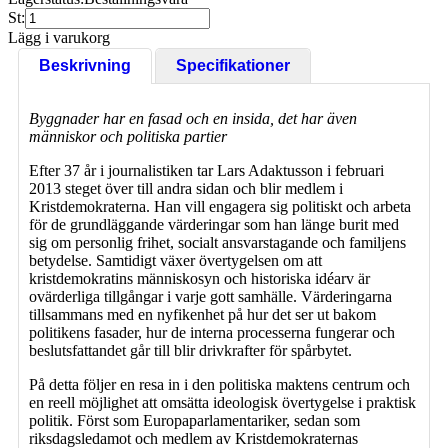
St:
Lägg i varukorg
Beskrivning
Specifikationer
Byggnader har en fasad och en insida, det har även
människor och politiska partier
Efter 37 år i journalistiken tar Lars Adaktusson i februari
2013 steget över till andra sidan och blir medlem i
Kristdemokraterna. Han vill engagera sig politiskt och arbeta
för de grundläggande värderingar som han länge burit med
sig om personlig frihet, socialt ansvarstagande och familjens
betydelse. Samtidigt växer övertygelsen om att
kristdemokratins människosyn och historiska idéarv är
ovärderliga tillgångar i varje gott samhälle. Värderingarna
tillsammans med en nyfikenhet på hur det ser ut bakom
politikens fasader, hur de interna processerna fungerar och
beslutsfattandet går till blir drivkrafter för spårbytet.
På detta följer en resa in i den politiska maktens centrum och
en reell möjlighet att omsätta ideologisk övertygelse i praktisk
politik. Först som Europaparlamentariker, sedan som
riksdagsledamot och medlem av Kristdemokraternas