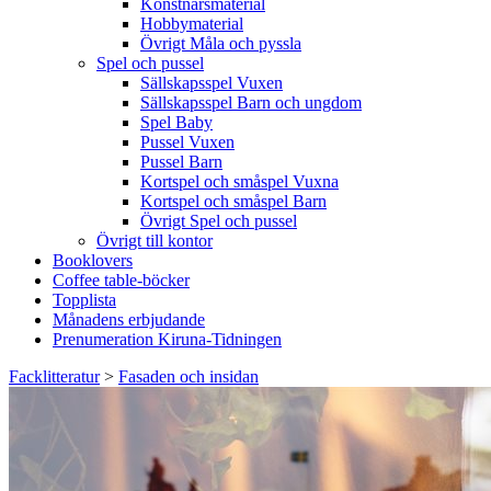
Konstnärsmaterial
Hobbymaterial
Övrigt Måla och pyssla
Spel och pussel
Sällskapsspel Vuxen
Sällskapsspel Barn och ungdom
Spel Baby
Pussel Vuxen
Pussel Barn
Kortspel och småspel Vuxna
Kortspel och småspel Barn
Övrigt Spel och pussel
Övrigt till kontor
Booklovers
Coffee table-böcker
Topplista
Månadens erbjudande
Prenumeration Kiruna-Tidningen
Facklitteratur
>
Fasaden och insidan