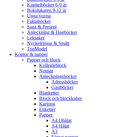
Kapitelböcker 6-9 år
Bokslukaren 9-12 år
Unga vuxna
Faktaböcker
Saga & Present
Anteckning & Dagböcker
Leksaker
Nyckelringar & Smått
TopModel
Kontor & papper
Papper och block
Kollegieblock
Notisar
Anteckningsböcker
Adressböcker
Gästböcker
Blanketter
Block och blockkuber
Kartong
Etiketter
Papper
A4 Ohålat
A4 Hålat
A3
Färgat papper