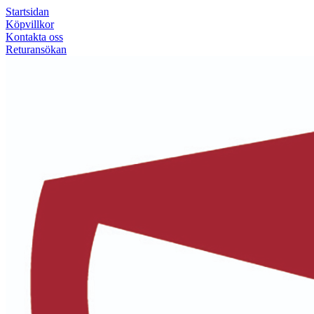
Startsidan
Köpvillkor
Kontakta oss
Returansökan