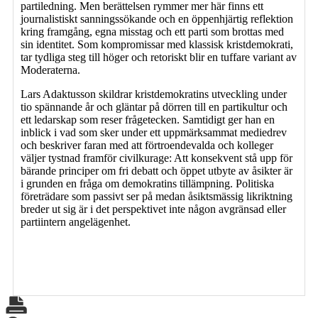
partiledning. Men berättelsen rymmer mer här finns ett
journalistiskt sanningssökande och en öppenhjärtig reflektion
kring framgång, egna misstag och ett parti som brottas med
sin identitet. Som kompromissar med klassisk kristdemokrati,
tar tydliga steg till höger och retoriskt blir en tuffare variant av
Moderaterna.
Lars Adaktusson skildrar kristdemokratins utveckling under
tio spännande år och gläntar på dörren till en partikultur och
ett ledarskap som reser frågetecken. Samtidigt ger han en
inblick i vad som sker under ett uppmärksammat mediedrev
och beskriver faran med att förtroendevalda och kolleger
väljer tystnad framför civilkurage: Att konsekvent stå upp för
bärande principer om fri debatt och öppet utbyte av åsikter är
i grunden en fråga om demokratins tillämpning. Politiska
företrädare som passivt ser på medan åsiktsmässig likriktning
breder ut sig är i det perspektivet inte någon avgränsad eller
partiintern angelägenhet.