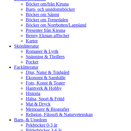
Böcker om/från Kiruna
Barn- och ungdomsböcker
Böcker om Sápmi
Böcker om Tornedalen
Böcker om Norrbotten/Lappland
Presenter från Kiruna
Benny Ekman affischer
Kartor
Skönlitteratur
Romaner & Lyrik
Spänning & Thrillers
Pocket
Facklitteratur
Djur, Natur & Trädgård
Ekonomi & Samhälle
Foto, Konst & Teater
Hantverk & Hobby
Historia
Hälsa, Sport & Fritid
Mat & Dryck
Memoarer & Biografier
Religion, Filosofi & Naturvetenskap
Barn- & Ungdom
Pekböcker 0-3 år
Bilderböcker 3-6 år