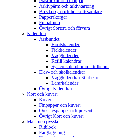
Plastfickor och mappar
Arkivpärm och arkivkartong
Brevkorgar och tidskriftssamlare
Papperskorgar
Fotoalbum
Övrigt Sortera och förvara
Kalendrar
Årsbundet
Bordskalender
Fickkalender
Väggkalender
Refill kalendrar
Systemkalendrar och tillbehör
Elev- och skolkalendrar
Väggkalendrar Studieåret
Lärarkalender
Övrigt Kalendrar
Kort och kuvert
Kuvert
Finpapper och kuvert
Omslagspapper och present
Övrigt Kort och kuvert
Måla och pyssla
Ritblock
Färgläggning