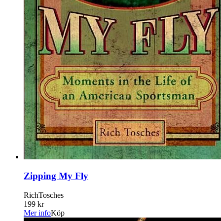
Zipping My Fly
RichTosches
199 kr
Mer info
Köp