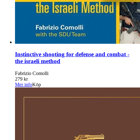
Instinctive shooting for defense and combat -
the israeli method
Fabrizio Comolli
279 kr
Mer info
Köp