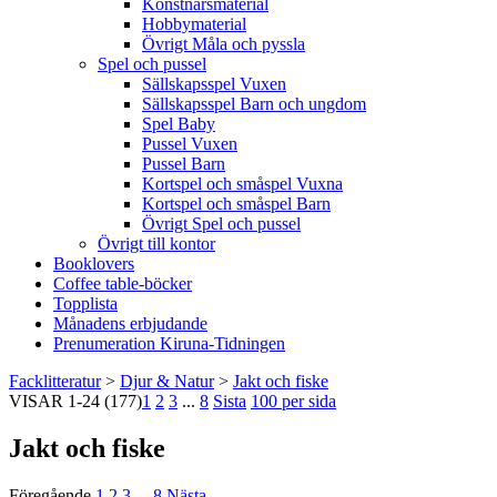
Konstnärsmaterial
Hobbymaterial
Övrigt Måla och pyssla
Spel och pussel
Sällskapsspel Vuxen
Sällskapsspel Barn och ungdom
Spel Baby
Pussel Vuxen
Pussel Barn
Kortspel och småspel Vuxna
Kortspel och småspel Barn
Övrigt Spel och pussel
Övrigt till kontor
Booklovers
Coffee table-böcker
Topplista
Månadens erbjudande
Prenumeration Kiruna-Tidningen
Facklitteratur
>
Djur & Natur
>
Jakt och fiske
VISAR
1-24
(177)
1
2
3
...
8
Sista
100 per sida
Jakt och fiske
Föregående
1
2
3
...
8
Nästa