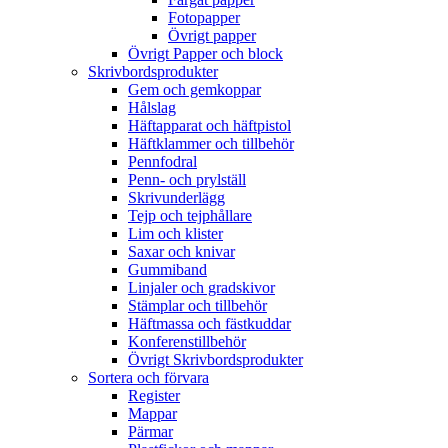
Fotopapper
Övrigt papper
Övrigt Papper och block
Skrivbordsprodukter
Gem och gemkoppar
Hålslag
Häftapparat och häftpistol
Häftklammer och tillbehör
Pennfodral
Penn- och prylställ
Skrivunderlägg
Tejp och tejphållare
Lim och klister
Saxar och knivar
Gummiband
Linjaler och gradskivor
Stämplar och tillbehör
Häftmassa och fästkuddar
Konferenstillbehör
Övrigt Skrivbordsprodukter
Sortera och förvara
Register
Mappar
Pärmar