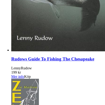
Rudows Guide To Fishing The Chesapeake
LennyRudow
199 kr
Mer info
Köp