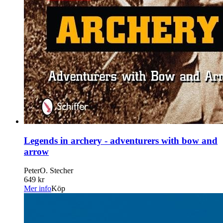
Legends in archery - adventurers with bow and
arrow
PeterO. Stecher
649 kr
Mer info
Köp