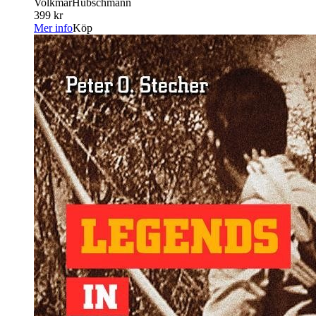
VolkmarHübschmann
399 kr
Mer info
Köp