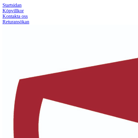
Startsidan
Köpvillkor
Kontakta oss
Returansökan