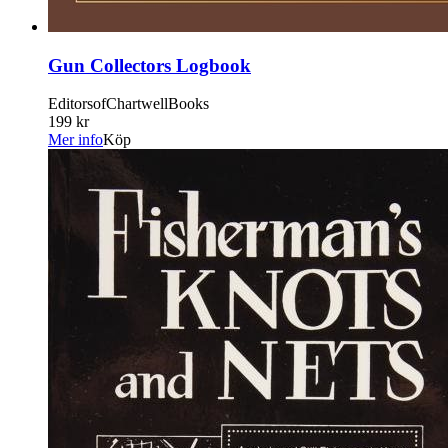
Gun Collectors Logbook
EditorsofChartwellBooks
199 kr
Mer info
Köp