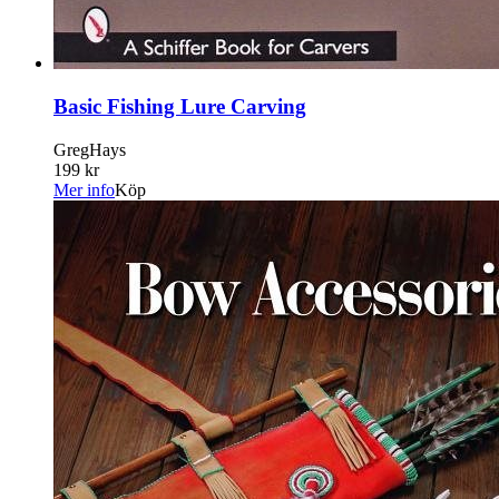
Basic Fishing Lure Carving
GregHays
199 kr
Mer info
Köp