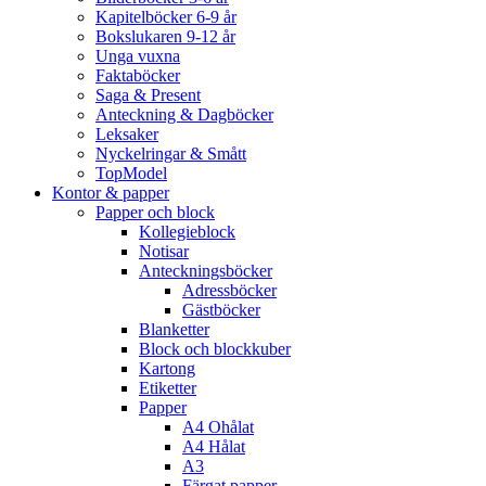
Kapitelböcker 6-9 år
Bokslukaren 9-12 år
Unga vuxna
Faktaböcker
Saga & Present
Anteckning & Dagböcker
Leksaker
Nyckelringar & Smått
TopModel
Kontor & papper
Papper och block
Kollegieblock
Notisar
Anteckningsböcker
Adressböcker
Gästböcker
Blanketter
Block och blockkuber
Kartong
Etiketter
Papper
A4 Ohålat
A4 Hålat
A3
Färgat papper