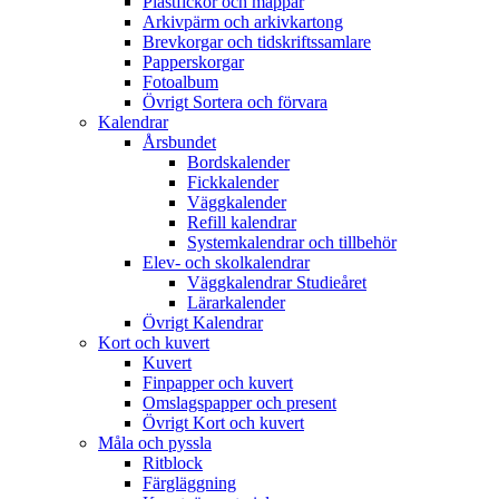
Plastfickor och mappar
Arkivpärm och arkivkartong
Brevkorgar och tidskriftssamlare
Papperskorgar
Fotoalbum
Övrigt Sortera och förvara
Kalendrar
Årsbundet
Bordskalender
Fickkalender
Väggkalender
Refill kalendrar
Systemkalendrar och tillbehör
Elev- och skolkalendrar
Väggkalendrar Studieåret
Lärarkalender
Övrigt Kalendrar
Kort och kuvert
Kuvert
Finpapper och kuvert
Omslagspapper och present
Övrigt Kort och kuvert
Måla och pyssla
Ritblock
Färgläggning