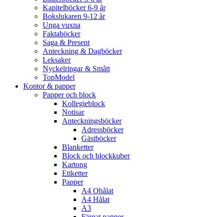
Kapitelböcker 6-9 år
Bokslukaren 9-12 år
Unga vuxna
Faktaböcker
Saga & Present
Anteckning & Dagböcker
Leksaker
Nyckelringar & Smått
TopModel
Kontor & papper
Papper och block
Kollegieblock
Notisar
Anteckningsböcker
Adressböcker
Gästböcker
Blanketter
Block och blockkuber
Kartong
Etiketter
Papper
A4 Ohålat
A4 Hålat
A3
Färgat papper