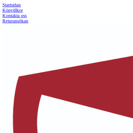
Startsidan
Köpvillkor
Kontakta oss
Returansökan