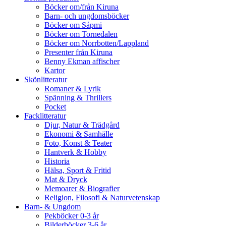
Böcker om/från Kiruna
Barn- och ungdomsböcker
Böcker om Sápmi
Böcker om Tornedalen
Böcker om Norrbotten/Lappland
Presenter från Kiruna
Benny Ekman affischer
Kartor
Skönlitteratur
Romaner & Lyrik
Spänning & Thrillers
Pocket
Facklitteratur
Djur, Natur & Trädgård
Ekonomi & Samhälle
Foto, Konst & Teater
Hantverk & Hobby
Historia
Hälsa, Sport & Fritid
Mat & Dryck
Memoarer & Biografier
Religion, Filosofi & Naturvetenskap
Barn- & Ungdom
Pekböcker 0-3 år
Bilderböcker 3-6 år