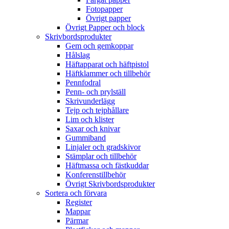
Fotopapper
Övrigt papper
Övrigt Papper och block
Skrivbordsprodukter
Gem och gemkoppar
Hålslag
Häftapparat och häftpistol
Häftklammer och tillbehör
Pennfodral
Penn- och prylställ
Skrivunderlägg
Tejp och tejphållare
Lim och klister
Saxar och knivar
Gummiband
Linjaler och gradskivor
Stämplar och tillbehör
Häftmassa och fästkuddar
Konferenstillbehör
Övrigt Skrivbordsprodukter
Sortera och förvara
Register
Mappar
Pärmar