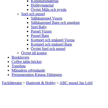
Konstnärsmaterial
Hobbymaterial
Övrigt Måla och pyssla
Spel och pussel
Sällskapsspel Vuxen
Sällskapsspel Barn och ungdom
Spel Baby
Pussel Vuxen
Pussel Barn
Kortspel och småspel Vuxna
Kortspel och småspel Barn
Övrigt Spel och pussel
Övrigt till kontor
Booklovers
Coffee table-böcker
Topplista
Månadens erbjudande
Prenumeration Kiruna-Tidningen
Facklitteratur
>
Hantverk & Hobby
>
ABC pussel Jan Lööf