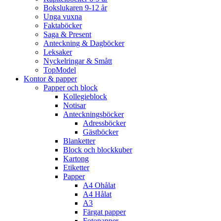
Bokslukaren 9-12 år
Unga vuxna
Faktaböcker
Saga & Present
Anteckning & Dagböcker
Leksaker
Nyckelringar & Smått
TopModel
Kontor & papper
Papper och block
Kollegieblock
Notisar
Anteckningsböcker
Adressböcker
Gästböcker
Blanketter
Block och blockkuber
Kartong
Etiketter
Papper
A4 Ohålat
A4 Hålat
A3
Färgat papper
Fotopapper