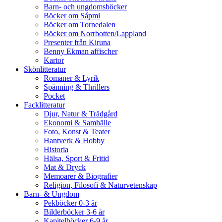
Barn- och ungdomsböcker
Böcker om Sápmi
Böcker om Tornedalen
Böcker om Norrbotten/Lappland
Presenter från Kiruna
Benny Ekman affischer
Kartor
Skönlitteratur
Romaner & Lyrik
Spänning & Thrillers
Pocket
Facklitteratur
Djur, Natur & Trädgård
Ekonomi & Samhälle
Foto, Konst & Teater
Hantverk & Hobby
Historia
Hälsa, Sport & Fritid
Mat & Dryck
Memoarer & Biografier
Religion, Filosofi & Naturvetenskap
Barn- & Ungdom
Pekböcker 0-3 år
Bilderböcker 3-6 år
Kapitelböcker 6-9 år