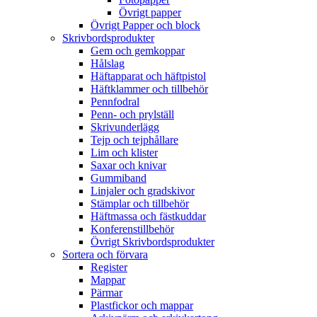
Övrigt papper
Övrigt Papper och block
Skrivbordsprodukter
Gem och gemkoppar
Hålslag
Häftapparat och häftpistol
Häftklammer och tillbehör
Pennfodral
Penn- och prylställ
Skrivunderlägg
Tejp och tejphållare
Lim och klister
Saxar och knivar
Gummiband
Linjaler och gradskivor
Stämplar och tillbehör
Häftmassa och fästkuddar
Konferenstillbehör
Övrigt Skrivbordsprodukter
Sortera och förvara
Register
Mappar
Pärmar
Plastfickor och mappar