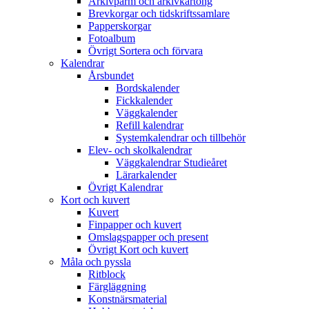
Arkivpärm och arkivkartong
Brevkorgar och tidskriftssamlare
Papperskorgar
Fotoalbum
Övrigt Sortera och förvara
Kalendrar
Årsbundet
Bordskalender
Fickkalender
Väggkalender
Refill kalendrar
Systemkalendrar och tillbehör
Elev- och skolkalendrar
Väggkalendrar Studieåret
Lärarkalender
Övrigt Kalendrar
Kort och kuvert
Kuvert
Finpapper och kuvert
Omslagspapper och present
Övrigt Kort och kuvert
Måla och pyssla
Ritblock
Färgläggning
Konstnärsmaterial