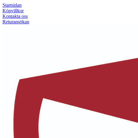
Startsidan
Köpvillkor
Kontakta oss
Returansökan