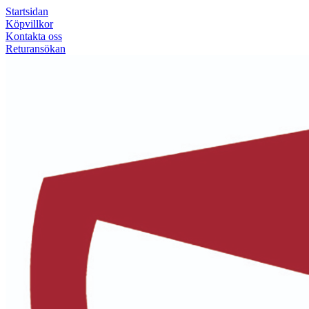
Startsidan
Köpvillkor
Kontakta oss
Returansökan