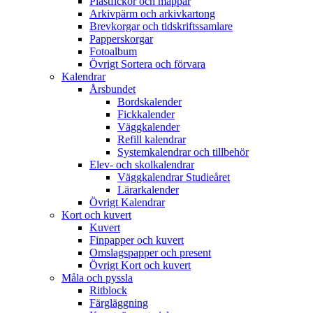
Plastfickor och mappar
Arkivpärm och arkivkartong
Brevkorgar och tidskriftssamlare
Papperskorgar
Fotoalbum
Övrigt Sortera och förvara
Kalendrar
Årsbundet
Bordskalender
Fickkalender
Väggkalender
Refill kalendrar
Systemkalendrar och tillbehör
Elev- och skolkalendrar
Väggkalendrar Studieåret
Lärarkalender
Övrigt Kalendrar
Kort och kuvert
Kuvert
Finpapper och kuvert
Omslagspapper och present
Övrigt Kort och kuvert
Måla och pyssla
Ritblock
Färgläggning