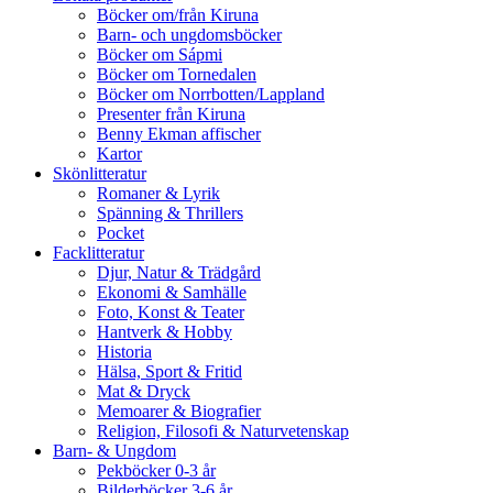
Böcker om/från Kiruna
Barn- och ungdomsböcker
Böcker om Sápmi
Böcker om Tornedalen
Böcker om Norrbotten/Lappland
Presenter från Kiruna
Benny Ekman affischer
Kartor
Skönlitteratur
Romaner & Lyrik
Spänning & Thrillers
Pocket
Facklitteratur
Djur, Natur & Trädgård
Ekonomi & Samhälle
Foto, Konst & Teater
Hantverk & Hobby
Historia
Hälsa, Sport & Fritid
Mat & Dryck
Memoarer & Biografier
Religion, Filosofi & Naturvetenskap
Barn- & Ungdom
Pekböcker 0-3 år
Bilderböcker 3-6 år