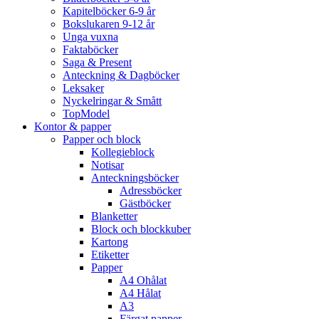
Kapitelböcker 6-9 år
Bokslukaren 9-12 år
Unga vuxna
Faktaböcker
Saga & Present
Anteckning & Dagböcker
Leksaker
Nyckelringar & Smått
TopModel
Kontor & papper
Papper och block
Kollegieblock
Notisar
Anteckningsböcker
Adressböcker
Gästböcker
Blanketter
Block och blockkuber
Kartong
Etiketter
Papper
A4 Ohålat
A4 Hålat
A3
Färgat papper