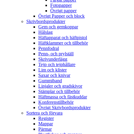
Fotopapper
Övrigt papper
Övrigt Papper och block
Skrivbordsprodukter
Gem och gemkoppar
Hålslag
Häftapparat och häftpistol
Häftklammer och tillbehör
Pennfodral
Penn- och prylställ
Skrivunderlägg
Tejp och tejphållare
Lim och klister
Saxar och knivar
Gummiband
Linjaler och gradskivor
Stämplar och tillbehör
Häftmassa och fästkuddar
Konferenstillbehör
Övrigt Skrivbordsprodukter
Sortera och förvara
Register
Mappar
Pärmar