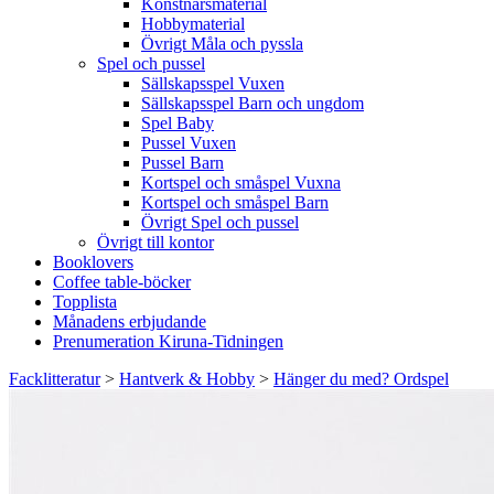
Konstnärsmaterial
Hobbymaterial
Övrigt Måla och pyssla
Spel och pussel
Sällskapsspel Vuxen
Sällskapsspel Barn och ungdom
Spel Baby
Pussel Vuxen
Pussel Barn
Kortspel och småspel Vuxna
Kortspel och småspel Barn
Övrigt Spel och pussel
Övrigt till kontor
Booklovers
Coffee table-böcker
Topplista
Månadens erbjudande
Prenumeration Kiruna-Tidningen
Facklitteratur
>
Hantverk & Hobby
>
Hänger du med? Ordspel