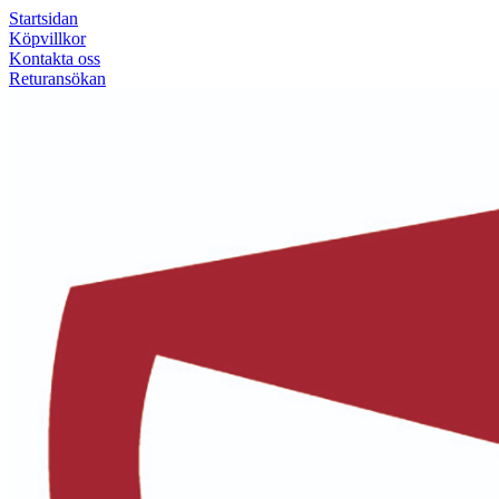
Startsidan
Köpvillkor
Kontakta oss
Returansökan