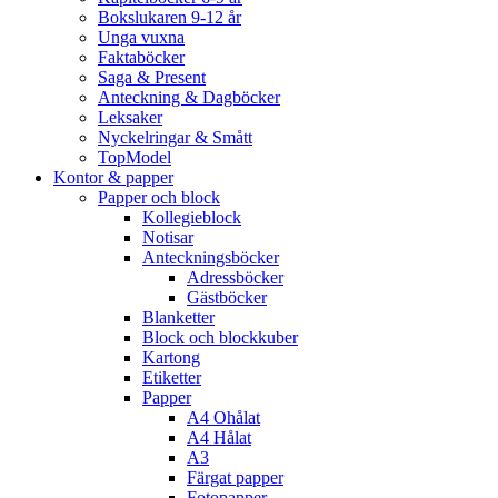
Bokslukaren 9-12 år
Unga vuxna
Faktaböcker
Saga & Present
Anteckning & Dagböcker
Leksaker
Nyckelringar & Smått
TopModel
Kontor & papper
Papper och block
Kollegieblock
Notisar
Anteckningsböcker
Adressböcker
Gästböcker
Blanketter
Block och blockkuber
Kartong
Etiketter
Papper
A4 Ohålat
A4 Hålat
A3
Färgat papper
Fotopapper