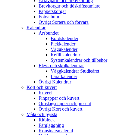
Arkivpärm och arkivkartong
Brevkorgar och tidskriftssamlare
Papperskorgar
Fotoalbum
Övrigt Sortera och förvara
Kalendrar
Årsbundet
Bordskalender
Fickkalender
Väggkalender
Refill kalendrar
Systemkalendrar och tillbehör
Elev- och skolkalendrar
Väggkalendrar Studieåret
Lärarkalender
Övrigt Kalendrar
Kort och kuvert
Kuvert
Finpapper och kuvert
Omslagspapper och present
Övrigt Kort och kuvert
Måla och pyssla
Ritblock
Färgläggning
Konstnärsmaterial