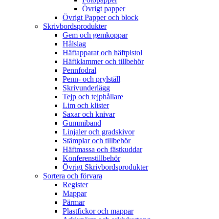
Övrigt papper
Övrigt Papper och block
Skrivbordsprodukter
Gem och gemkoppar
Hålslag
Häftapparat och häftpistol
Häftklammer och tillbehör
Pennfodral
Penn- och prylställ
Skrivunderlägg
Tejp och tejphållare
Lim och klister
Saxar och knivar
Gummiband
Linjaler och gradskivor
Stämplar och tillbehör
Häftmassa och fästkuddar
Konferenstillbehör
Övrigt Skrivbordsprodukter
Sortera och förvara
Register
Mappar
Pärmar
Plastfickor och mappar