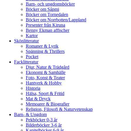
Barn- och ungdomsböcker
Böcker om Sápmi
Böcker om Tornedalen
Böcker om Norrbotten/Lappland
Presenter från Kiruna
Benny Ekman affischer
Kartor
Skönlitteratur
Romaner & Lyrik
Spänning & Thrillers
Pocket
Facklitteratur
Djur, Natur & Trädgård
Ekonomi & Samhälle
Foto, Konst & Teater
Hantverk & Hobby
Historia
Hälsa, Sport & Fritid
Mat & Dryck
Memoarer & Biografier
Religion, Filosofi & Naturvetenskap
Barn- & Ungdom
Pekböcker 0-3 år
Bilderböcker 3-6 år
Kapitelböcker 6-9 år