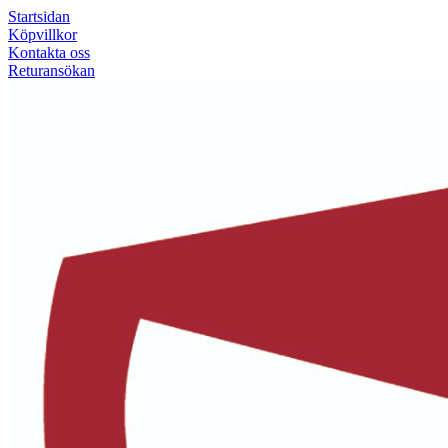
Startsidan
Köpvillkor
Kontakta oss
Returansökan