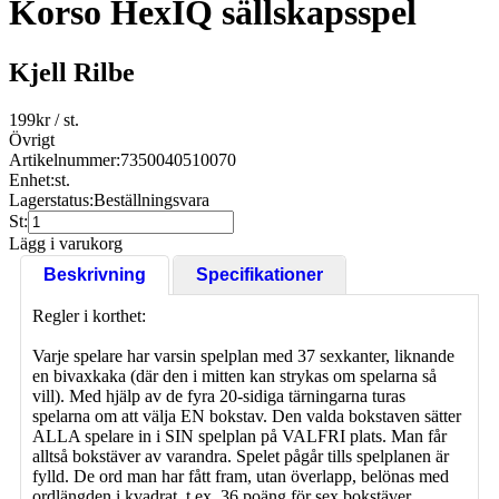
Korso HexIQ sällskapsspel
Kjell Rilbe
199
kr
/ st.
Övrigt
Artikelnummer:
7350040510070
Enhet:
st.
Lagerstatus:
Beställningsvara
St:
Lägg i varukorg
Beskrivning
Specifikationer
Regler i korthet:
Varje spelare har varsin spelplan med 37 sexkanter, liknande
en bivaxkaka (där den i mitten kan strykas om spelarna så
vill). Med hjälp av de fyra 20-sidiga tärningarna turas
spelarna om att välja EN bokstav. Den valda bokstaven sätter
ALLA spelare in i SIN spelplan på VALFRI plats. Man får
alltså bokstäver av varandra. Spelet pågår tills spelplanen är
fylld. De ord man har fått fram, utan överlapp, belönas med
ordlängden i kvadrat, t.ex. 36 poäng för sex bokstäver.