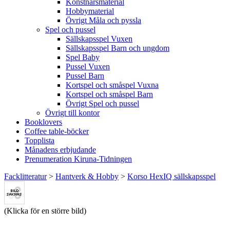
Konstnärsmaterial
Hobbymaterial
Övrigt Måla och pyssla
Spel och pussel
Sällskapsspel Vuxen
Sällskapsspel Barn och ungdom
Spel Baby
Pussel Vuxen
Pussel Barn
Kortspel och småspel Vuxna
Kortspel och småspel Barn
Övrigt Spel och pussel
Övrigt till kontor
Booklovers
Coffee table-böcker
Topplista
Månadens erbjudande
Prenumeration Kiruna-Tidningen
Facklitteratur
>
Hantverk & Hobby
>
Korso HexIQ sällskapsspel
(Klicka för en större bild)