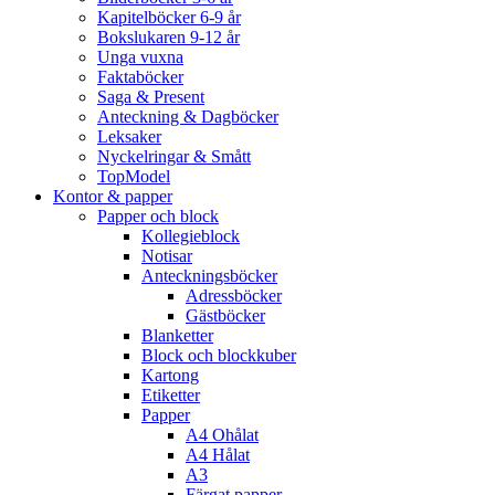
Kapitelböcker 6-9 år
Bokslukaren 9-12 år
Unga vuxna
Faktaböcker
Saga & Present
Anteckning & Dagböcker
Leksaker
Nyckelringar & Smått
TopModel
Kontor & papper
Papper och block
Kollegieblock
Notisar
Anteckningsböcker
Adressböcker
Gästböcker
Blanketter
Block och blockkuber
Kartong
Etiketter
Papper
A4 Ohålat
A4 Hålat
A3
Färgat papper