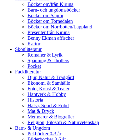
Böcker om/från Kiruna
Barn- och ungdomsböcker
Böcker om Sápmi
Böcker om Tornedalen
Böcker om Norrbotten/Lappland
Presenter från Kiruna
Benny Ekman affischer
Kartor
Skönlitteratur
Romaner & Lyrik
Spänning & Thrillers
Pocket
Facklitteratur
Djur, Natur & Trädgård
Ekonomi & Samhälle
Foto, Konst & Teater
Hantverk & Hobby
Historia
Hälsa, Sport & Fritid
Mat & Dryck
Memoarer & Biografier
Religion, Filosofi & Naturvetenskap
Barn- & Ungdom
Pekböcker 0-3 år
Bilderböcker 3-6 år