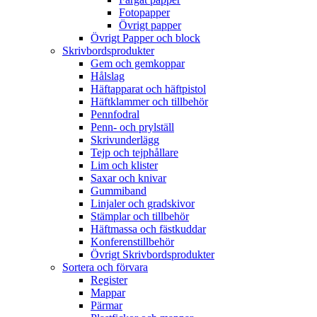
Fotopapper
Övrigt papper
Övrigt Papper och block
Skrivbordsprodukter
Gem och gemkoppar
Hålslag
Häftapparat och häftpistol
Häftklammer och tillbehör
Pennfodral
Penn- och prylställ
Skrivunderlägg
Tejp och tejphållare
Lim och klister
Saxar och knivar
Gummiband
Linjaler och gradskivor
Stämplar och tillbehör
Häftmassa och fästkuddar
Konferenstillbehör
Övrigt Skrivbordsprodukter
Sortera och förvara
Register
Mappar
Pärmar