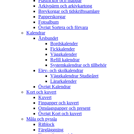
Plastfickor och mappar
Arkivpärm och arkivkartong
Brevkorgar och tidskriftssamlare
Papperskorgar
Fotoalbum
Övrigt Sortera och förvara
Kalendrar
Årsbundet
Bordskalender
Fickkalender
Väggkalender
Refill kalendrar
Systemkalendrar och tillbehör
Elev- och skolkalendrar
Väggkalendrar Studieåret
Lärarkalender
Övrigt Kalendrar
Kort och kuvert
Kuvert
Finpapper och kuvert
Omslagspapper och present
Övrigt Kort och kuvert
Måla och pyssla
Ritblock
Färgläggning