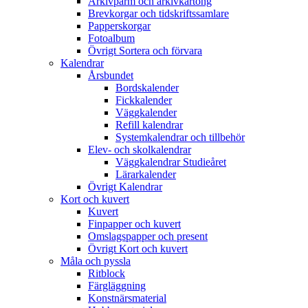
Arkivpärm och arkivkartong
Brevkorgar och tidskriftssamlare
Papperskorgar
Fotoalbum
Övrigt Sortera och förvara
Kalendrar
Årsbundet
Bordskalender
Fickkalender
Väggkalender
Refill kalendrar
Systemkalendrar och tillbehör
Elev- och skolkalendrar
Väggkalendrar Studieåret
Lärarkalender
Övrigt Kalendrar
Kort och kuvert
Kuvert
Finpapper och kuvert
Omslagspapper och present
Övrigt Kort och kuvert
Måla och pyssla
Ritblock
Färgläggning
Konstnärsmaterial