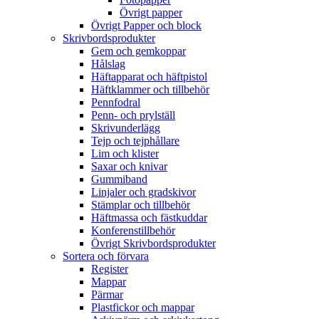
Övrigt papper
Övrigt Papper och block
Skrivbordsprodukter
Gem och gemkoppar
Hålslag
Häftapparat och häftpistol
Häftklammer och tillbehör
Pennfodral
Penn- och prylställ
Skrivunderlägg
Tejp och tejphållare
Lim och klister
Saxar och knivar
Gummiband
Linjaler och gradskivor
Stämplar och tillbehör
Häftmassa och fästkuddar
Konferenstillbehör
Övrigt Skrivbordsprodukter
Sortera och förvara
Register
Mappar
Pärmar
Plastfickor och mappar