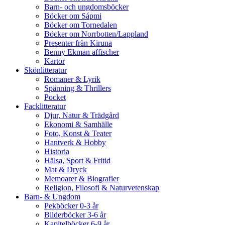
Barn- och ungdomsböcker
Böcker om Sápmi
Böcker om Tornedalen
Böcker om Norrbotten/Lappland
Presenter från Kiruna
Benny Ekman affischer
Kartor
Skönlitteratur
Romaner & Lyrik
Spänning & Thrillers
Pocket
Facklitteratur
Djur, Natur & Trädgård
Ekonomi & Samhälle
Foto, Konst & Teater
Hantverk & Hobby
Historia
Hälsa, Sport & Fritid
Mat & Dryck
Memoarer & Biografier
Religion, Filosofi & Naturvetenskap
Barn- & Ungdom
Pekböcker 0-3 år
Bilderböcker 3-6 år
Kapitelböcker 6-9 år