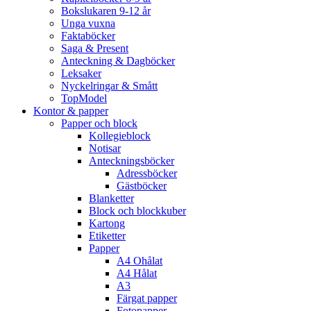
Bokslukaren 9-12 år
Unga vuxna
Faktaböcker
Saga & Present
Anteckning & Dagböcker
Leksaker
Nyckelringar & Smått
TopModel
Kontor & papper
Papper och block
Kollegieblock
Notisar
Anteckningsböcker
Adressböcker
Gästböcker
Blanketter
Block och blockkuber
Kartong
Etiketter
Papper
A4 Ohålat
A4 Hålat
A3
Färgat papper
Fotopapper