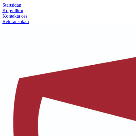
Startsidan
Köpvillkor
Kontakta oss
Returansökan