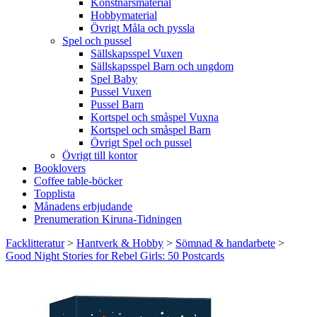
Konstnärsmaterial
Hobbymaterial
Övrigt Måla och pyssla
Spel och pussel
Sällskapsspel Vuxen
Sällskapsspel Barn och ungdom
Spel Baby
Pussel Vuxen
Pussel Barn
Kortspel och småspel Vuxna
Kortspel och småspel Barn
Övrigt Spel och pussel
Övrigt till kontor
Booklovers
Coffee table-böcker
Topplista
Månadens erbjudande
Prenumeration Kiruna-Tidningen
Facklitteratur
>
Hantverk & Hobby
>
Sömnad & handarbete
>
Good Night Stories for Rebel Girls: 50 Postcards