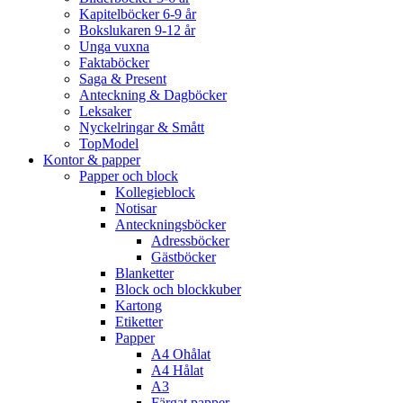
Kapitelböcker 6-9 år
Bokslukaren 9-12 år
Unga vuxna
Faktaböcker
Saga & Present
Anteckning & Dagböcker
Leksaker
Nyckelringar & Smått
TopModel
Kontor & papper
Papper och block
Kollegieblock
Notisar
Anteckningsböcker
Adressböcker
Gästböcker
Blanketter
Block och blockkuber
Kartong
Etiketter
Papper
A4 Ohålat
A4 Hålat
A3
Färgat papper