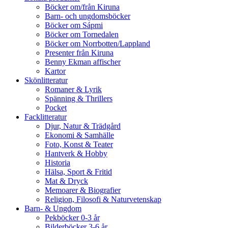
Böcker om/från Kiruna
Barn- och ungdomsböcker
Böcker om Sápmi
Böcker om Tornedalen
Böcker om Norrbotten/Lappland
Presenter från Kiruna
Benny Ekman affischer
Kartor
Skönlitteratur
Romaner & Lyrik
Spänning & Thrillers
Pocket
Facklitteratur
Djur, Natur & Trädgård
Ekonomi & Samhälle
Foto, Konst & Teater
Hantverk & Hobby
Historia
Hälsa, Sport & Fritid
Mat & Dryck
Memoarer & Biografier
Religion, Filosofi & Naturvetenskap
Barn- & Ungdom
Pekböcker 0-3 år
Bilderböcker 3-6 år