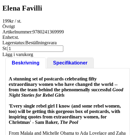
Elena Favilli
199
kr
/ st.
Övrigt
Artikelnummer:
9780241369999
Enhet:
st.
Lagerstatus:
Beställningsvara
St:
Lägg i varukorg
Beskrivning
Specifikationer
A stunning set of postcards celebrating fifty
extraordinary women who have changed the world --
from the team behind the phenomenally successful
Good
Night Stories for Rebel Girls
'Every single rebel girl I know (and some rebel women,
too) will be getting this gorgeous box of postcards, with
inspiring quotes from extraordinary women, for
Christmas' - Sam Baker,
The Pool
From Malala and Michelle Obama to Ada Lovelace and Zaha