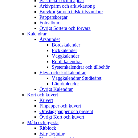
Plastfickor och mappar
Arkivpärm och arkivkartong
Brevkorgar och tidskriftssamlare
Papperskorgar
Fotoalbum
Övrigt Sortera och förvara
Kalendrar
Årsbundet
Bordskalender
Fickkalender
Väggkalender
Refill kalendrar
Systemkalendrar och tillbehör
Elev- och skolkalendrar
Väggkalendrar Studieåret
Lärarkalender
Övrigt Kalendrar
Kort och kuvert
Kuvert
Finpapper och kuvert
Omslagspapper och present
Övrigt Kort och kuvert
Måla och pyssla
Ritblock
Färgläggning