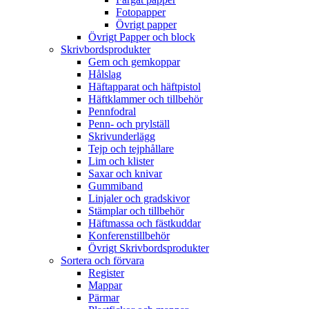
Fotopapper
Övrigt papper
Övrigt Papper och block
Skrivbordsprodukter
Gem och gemkoppar
Hålslag
Häftapparat och häftpistol
Häftklammer och tillbehör
Pennfodral
Penn- och prylställ
Skrivunderlägg
Tejp och tejphållare
Lim och klister
Saxar och knivar
Gummiband
Linjaler och gradskivor
Stämplar och tillbehör
Häftmassa och fästkuddar
Konferenstillbehör
Övrigt Skrivbordsprodukter
Sortera och förvara
Register
Mappar
Pärmar