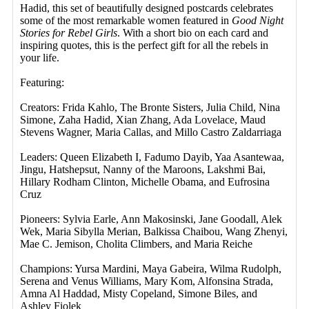
Hadid, this set of beautifully designed postcards celebrates
some of the most remarkable women featured in
Good Night
Stories for Rebel Girls
. With a short bio on each card and
inspiring quotes, this is the perfect gift for all the rebels in
your life.
Featuring:
Creators: Frida Kahlo, The Bronte Sisters, Julia Child, Nina
Simone, Zaha Hadid, Xian Zhang, Ada Lovelace, Maud
Stevens Wagner, Maria Callas, and Millo Castro Zaldarriaga
Leaders: Queen Elizabeth I, Fadumo Dayib, Yaa Asantewaa,
Jingu, Hatshepsut, Nanny of the Maroons, Lakshmi Bai,
Hillary Rodham Clinton, Michelle Obama, and Eufrosina
Cruz
Pioneers: Sylvia Earle, Ann Makosinski, Jane Goodall, Alek
Wek, Maria Sibylla Merian, Balkissa Chaibou, Wang Zhenyi,
Mae C. Jemison, Cholita Climbers, and Maria Reiche
Champions: Yursa Mardini, Maya Gabeira, Wilma Rudolph,
Serena and Venus Williams, Mary Kom, Alfonsina Strada,
Amna Al Haddad, Misty Copeland, Simone Biles, and
Ashley Fiolek