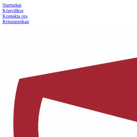
Startsidan
Köpvillkor
Kontakta oss
Returansökan