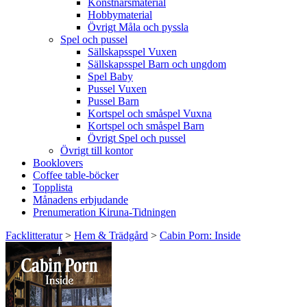
Konstnärsmaterial
Hobbymaterial
Övrigt Måla och pyssla
Spel och pussel
Sällskapsspel Vuxen
Sällskapsspel Barn och ungdom
Spel Baby
Pussel Vuxen
Pussel Barn
Kortspel och småspel Vuxna
Kortspel och småspel Barn
Övrigt Spel och pussel
Övrigt till kontor
Booklovers
Coffee table-böcker
Topplista
Månadens erbjudande
Prenumeration Kiruna-Tidningen
Facklitteratur
>
Hem & Trädgård
>
Cabin Porn: Inside