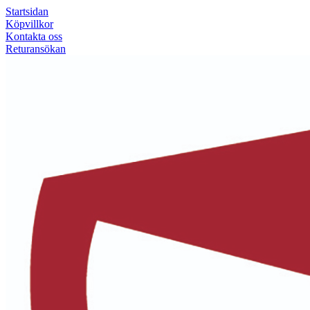
Startsidan
Köpvillkor
Kontakta oss
Returansökan