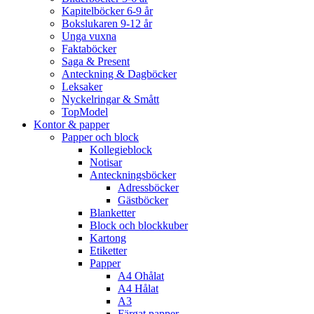
Kapitelböcker 6-9 år
Bokslukaren 9-12 år
Unga vuxna
Faktaböcker
Saga & Present
Anteckning & Dagböcker
Leksaker
Nyckelringar & Smått
TopModel
Kontor & papper
Papper och block
Kollegieblock
Notisar
Anteckningsböcker
Adressböcker
Gästböcker
Blanketter
Block och blockkuber
Kartong
Etiketter
Papper
A4 Ohålat
A4 Hålat
A3
Färgat papper