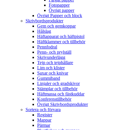
Fotopapper
Övrigt papper
Övrigt Papper och block
Skrivbordsprodukter
Gem och gemkoppar
Hålslag
Häftapparat och häftpistol
Häftklammer och tillbehör
Pennfodral
Penn- och prylställ
Skrivunderlägg
Tejp och tejphållare
Lim och klister
Saxar och knivar
Gummiband
Linjaler och gradskivor
Stämplar och tillbehör
Häftmassa och fästkuddar
Konferenstillbehör
Övrigt Skrivbordsprodukter
Sortera och förvara
Register
Mappar
Pärmar