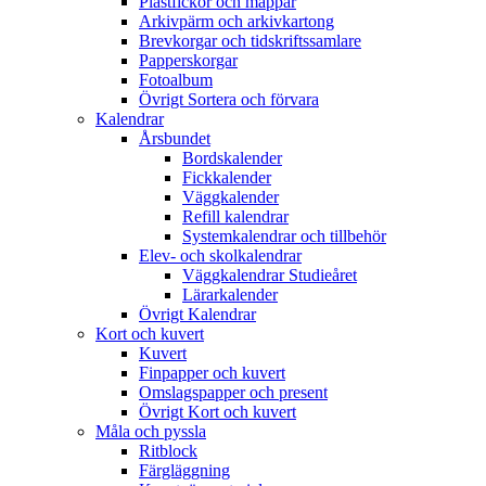
Plastfickor och mappar
Arkivpärm och arkivkartong
Brevkorgar och tidskriftssamlare
Papperskorgar
Fotoalbum
Övrigt Sortera och förvara
Kalendrar
Årsbundet
Bordskalender
Fickkalender
Väggkalender
Refill kalendrar
Systemkalendrar och tillbehör
Elev- och skolkalendrar
Väggkalendrar Studieåret
Lärarkalender
Övrigt Kalendrar
Kort och kuvert
Kuvert
Finpapper och kuvert
Omslagspapper och present
Övrigt Kort och kuvert
Måla och pyssla
Ritblock
Färgläggning