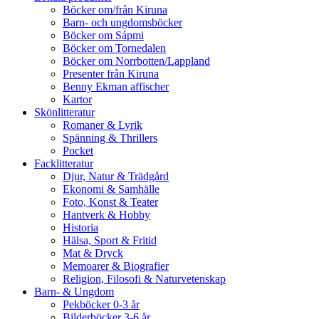
Böcker om/från Kiruna
Barn- och ungdomsböcker
Böcker om Sápmi
Böcker om Tornedalen
Böcker om Norrbotten/Lappland
Presenter från Kiruna
Benny Ekman affischer
Kartor
Skönlitteratur
Romaner & Lyrik
Spänning & Thrillers
Pocket
Facklitteratur
Djur, Natur & Trädgård
Ekonomi & Samhälle
Foto, Konst & Teater
Hantverk & Hobby
Historia
Hälsa, Sport & Fritid
Mat & Dryck
Memoarer & Biografier
Religion, Filosofi & Naturvetenskap
Barn- & Ungdom
Pekböcker 0-3 år
Bilderböcker 3-6 år