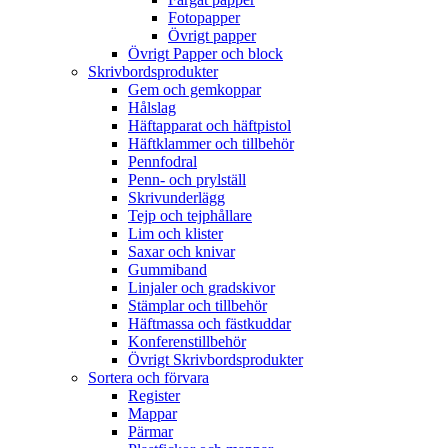
Fotopapper
Övrigt papper
Övrigt Papper och block
Skrivbordsprodukter
Gem och gemkoppar
Hålslag
Häftapparat och häftpistol
Häftklammer och tillbehör
Pennfodral
Penn- och prylställ
Skrivunderlägg
Tejp och tejphållare
Lim och klister
Saxar och knivar
Gummiband
Linjaler och gradskivor
Stämplar och tillbehör
Häftmassa och fästkuddar
Konferenstillbehör
Övrigt Skrivbordsprodukter
Sortera och förvara
Register
Mappar
Pärmar