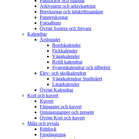
Plastfickor och mappar
Arkivpärm och arkivkartong
Brevkorgar och tidskriftssamlare
Papperskorgar
Fotoalbum
Övrigt Sortera och förvara
Kalendrar
Årsbundet
Bordskalender
Fickkalender
Väggkalender
Refill kalendrar
Systemkalendrar och tillbehör
Elev- och skolkalendrar
Väggkalendrar Studieåret
Lärarkalender
Övrigt Kalendrar
Kort och kuvert
Kuvert
Finpapper och kuvert
Omslagspapper och present
Övrigt Kort och kuvert
Måla och pyssla
Ritblock
Färgläggning