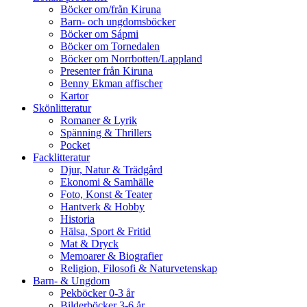
Böcker om/från Kiruna
Barn- och ungdomsböcker
Böcker om Sápmi
Böcker om Tornedalen
Böcker om Norrbotten/Lappland
Presenter från Kiruna
Benny Ekman affischer
Kartor
Skönlitteratur
Romaner & Lyrik
Spänning & Thrillers
Pocket
Facklitteratur
Djur, Natur & Trädgård
Ekonomi & Samhälle
Foto, Konst & Teater
Hantverk & Hobby
Historia
Hälsa, Sport & Fritid
Mat & Dryck
Memoarer & Biografier
Religion, Filosofi & Naturvetenskap
Barn- & Ungdom
Pekböcker 0-3 år
Bilderböcker 3-6 år