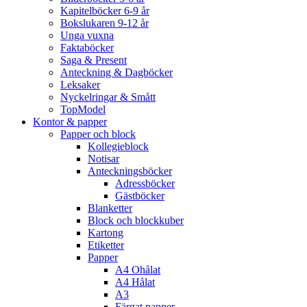
Kapitelböcker 6-9 år
Bokslukaren 9-12 år
Unga vuxna
Faktaböcker
Saga & Present
Anteckning & Dagböcker
Leksaker
Nyckelringar & Smått
TopModel
Kontor & papper
Papper och block
Kollegieblock
Notisar
Anteckningsböcker
Adressböcker
Gästböcker
Blanketter
Block och blockkuber
Kartong
Etiketter
Papper
A4 Ohålat
A4 Hålat
A3
Färgat papper