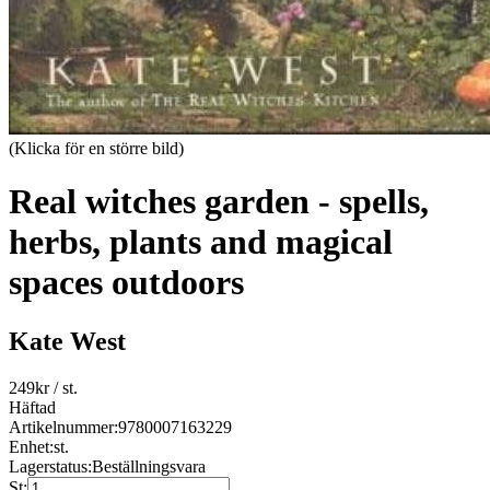
(Klicka för en större bild)
Real witches garden - spells,
herbs, plants and magical
spaces outdoors
Kate West
249
kr
/ st.
Häftad
Artikelnummer:
9780007163229
Enhet:
st.
Lagerstatus:
Beställningsvara
St: