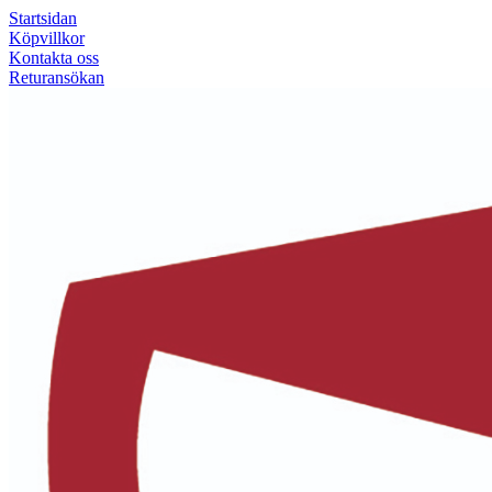
Startsidan
Köpvillkor
Kontakta oss
Returansökan