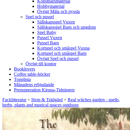
Konstnärsmaterial
Hobbymaterial
Övrigt Måla och pyssla
Spel och pussel
Sällskapsspel Vuxen
Sällskapsspel Barn och ungdom
Spel Baby
Pussel Vuxen
Pussel Barn
Kortspel och småspel Vuxna
Kortspel och småspel Barn
Övrigt Spel och pussel
Övrigt till kontor
Booklovers
Coffee table-böcker
Topplista
Månadens erbjudande
Prenumeration Kiruna-Tidningen
Facklitteratur
>
Hem & Trädgård
>
Real witches garden - spells,
herbs, plants and magical spaces outdoors