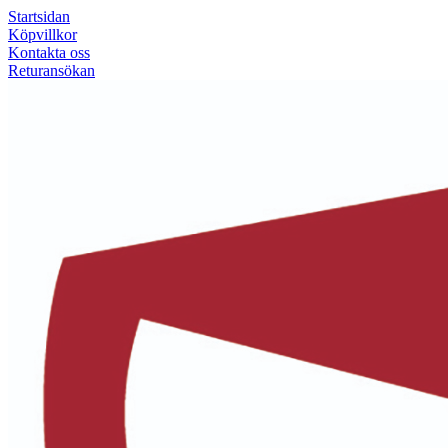
Startsidan
Köpvillkor
Kontakta oss
Returansökan