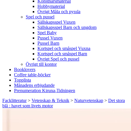
Konstnärsmaterial
Hobbymaterial
Övrigt Måla och pyssla
Spel och pussel
Sällskapsspel Vuxen
Sällskapsspel Barn och ungdom
Spel Baby
Pussel Vuxen
Pussel Barn
Kortspel och småspel Vuxna
Kortspel och småspel Barn
Övrigt Spel och pussel
Övrigt till kontor
Booklovers
Coffee table-böcker
Topplista
Månadens erbjudande
Prenumeration Kiruna-Tidningen
Facklitteratur
>
Vetenskap & Teknik
>
Naturvetenskap
>
Det stora
blå : havet som livets motor