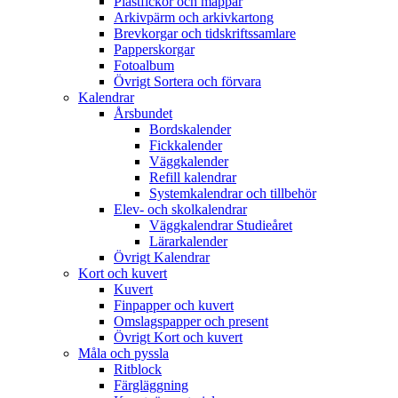
Plastfickor och mappar
Arkivpärm och arkivkartong
Brevkorgar och tidskriftssamlare
Papperskorgar
Fotoalbum
Övrigt Sortera och förvara
Kalendrar
Årsbundet
Bordskalender
Fickkalender
Väggkalender
Refill kalendrar
Systemkalendrar och tillbehör
Elev- och skolkalendrar
Väggkalendrar Studieåret
Lärarkalender
Övrigt Kalendrar
Kort och kuvert
Kuvert
Finpapper och kuvert
Omslagspapper och present
Övrigt Kort och kuvert
Måla och pyssla
Ritblock
Färgläggning