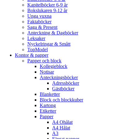
Kapitelböcker 6-9 år
Bokslukaren 9-12 år
Unga vuxna
Faktaböcker
Saga & Present
Anteckning & Dagböcker
Leksaker
Nyckelringar & Smått
TopModel
Kontor & papper
Papper och block
Kollegieblock
Notisar
Anteckningsböcker
Adressböcker
Gästböcker
Blanketter
Block och blockkuber
Kartong
Etiketter
Papper
A4 Ohålat
A4 Hålat
A3
Färgat papper