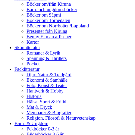
Böcker om/från Kiruna
Barn- och ungdomsböcker
Böcker om Sápmi
Böcker om Tornedalen
Böcker om Norrbotten/Lappland
Presenter från Kiruna
Benny Ekman affischer
Kartor
Skönlitteratur
Romaner & Lyrik
Spänning & Thrillers
Pocket
Facklitteratur
Djur, Natur & Trädgård
Ekonomi & Samhälle
Foto, Konst & Teater
Hantverk & Hobby
Historia
Hälsa, Sport & Fritid
Mat & Dryck
Memoarer & Biografier
Religion, Filosofi & Naturvetenskap
Barn- & Ungdom
Pekböcker 0-3 år
Bilderböcker 3-6 år