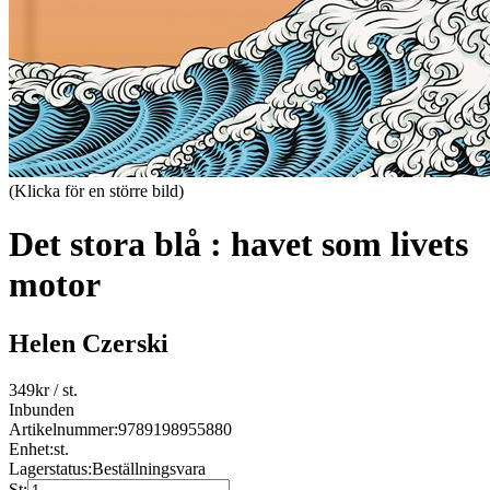
(Klicka för en större bild)
Det stora blå : havet som livets
motor
Helen Czerski
349
kr
/ st.
Inbunden
Artikelnummer:
9789198955880
Enhet:
st.
Lagerstatus:
Beställningsvara
St: