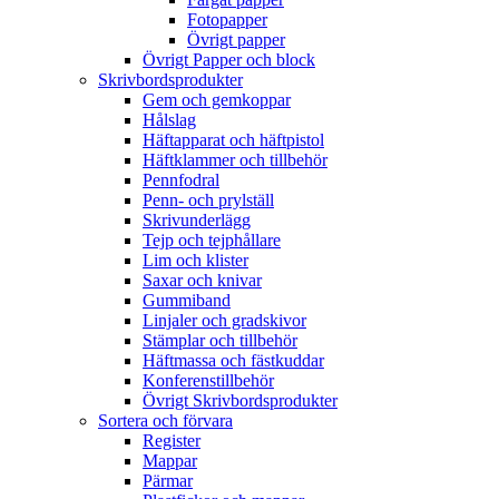
Fotopapper
Övrigt papper
Övrigt Papper och block
Skrivbordsprodukter
Gem och gemkoppar
Hålslag
Häftapparat och häftpistol
Häftklammer och tillbehör
Pennfodral
Penn- och prylställ
Skrivunderlägg
Tejp och tejphållare
Lim och klister
Saxar och knivar
Gummiband
Linjaler och gradskivor
Stämplar och tillbehör
Häftmassa och fästkuddar
Konferenstillbehör
Övrigt Skrivbordsprodukter
Sortera och förvara
Register
Mappar
Pärmar