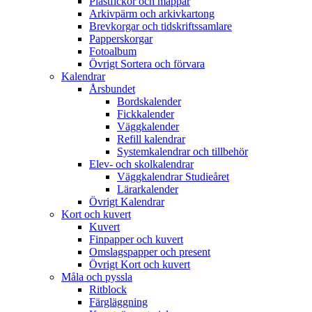
Plastfickor och mappar
Arkivpärm och arkivkartong
Brevkorgar och tidskriftssamlare
Papperskorgar
Fotoalbum
Övrigt Sortera och förvara
Kalendrar
Årsbundet
Bordskalender
Fickkalender
Väggkalender
Refill kalendrar
Systemkalendrar och tillbehör
Elev- och skolkalendrar
Väggkalendrar Studieåret
Lärarkalender
Övrigt Kalendrar
Kort och kuvert
Kuvert
Finpapper och kuvert
Omslagspapper och present
Övrigt Kort och kuvert
Måla och pyssla
Ritblock
Färgläggning