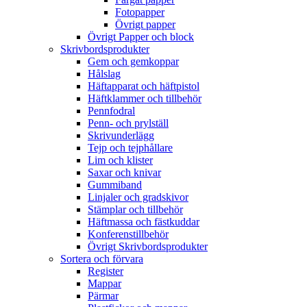
Fotopapper
Övrigt papper
Övrigt Papper och block
Skrivbordsprodukter
Gem och gemkoppar
Hålslag
Häftapparat och häftpistol
Häftklammer och tillbehör
Pennfodral
Penn- och prylställ
Skrivunderlägg
Tejp och tejphållare
Lim och klister
Saxar och knivar
Gummiband
Linjaler och gradskivor
Stämplar och tillbehör
Häftmassa och fästkuddar
Konferenstillbehör
Övrigt Skrivbordsprodukter
Sortera och förvara
Register
Mappar
Pärmar