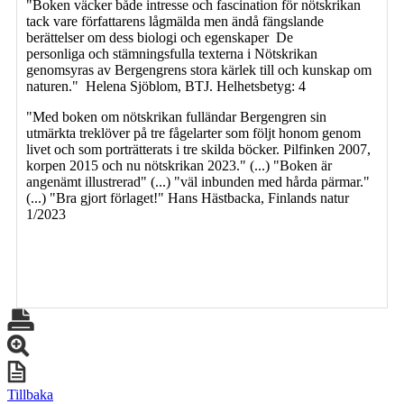
"Boken väcker både intresse och fascination för nötskrikan
tack vare författarens lågmälda men ändå fängslande
berättelser om dess biologi och egenskaper De
personliga och stämningsfulla texterna i Nötskrikan
genomsyras av Bergengrens stora kärlek till och kunskap om
naturen." Helena Sjöblom, BTJ. Helhetsbetyg: 4
"Med boken om nötskrikan fulländar Bergengren sin
utmärkta treklöver på tre fågelarter som följt honom genom
livet och som porträtterats i tre skilda böcker. Pilfinken 2007,
korpen 2015 och nu nötskrikan 2023." (...) "Boken är
angenämt illustrerad" (...) "väl inbunden med hårda pärmar."
(...) "Bra gjort förlaget!" Hans Hästbacka, Finlands natur
1/2023
Tillbaka