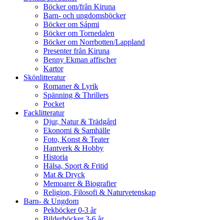
Böcker om/från Kiruna
Barn- och ungdomsböcker
Böcker om Sápmi
Böcker om Tornedalen
Böcker om Norrbotten/Lappland
Presenter från Kiruna
Benny Ekman affischer
Kartor
Skönlitteratur
Romaner & Lyrik
Spänning & Thrillers
Pocket
Facklitteratur
Djur, Natur & Trädgård
Ekonomi & Samhälle
Foto, Konst & Teater
Hantverk & Hobby
Historia
Hälsa, Sport & Fritid
Mat & Dryck
Memoarer & Biografier
Religion, Filosofi & Naturvetenskap
Barn- & Ungdom
Pekböcker 0-3 år
Bilderböcker 3-6 år