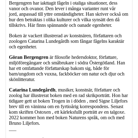
Bergengren har iakttagit fågeln i otaliga situationer, dess
vanor och ovanor. Den lever i många varianter runt vår
jord, anpassad till yttre omständigheter. Han skriver också om
hur den betraktas i olika kulturer och vilka synsätt den då
tillskrivs. Här finns spännande och oanade egenheter.
Boken är vackert illustrerad av konstnären, författaren och
zoologen Catarina Lundegårdh som fångar fågelns karaktär
och egenheter.
Göran Bergengren
är filosofie hedersdoktor, författare,
miljöföregångare och småbrukare i södra Östergötland. Han
har ett omfattande författarskap bakom sig, både för
barn/ungdom och vuxna, fackböcker om natur och djur och
skönlitteratur.
Catarina Lundegårdh
, musiker, konstnär, författare och
zoolog har illustrerat boken med en rad skrikporträtt. Hon har
tidigare gett ut boken Trogen in i döden , med Signe Liljefors
brev till en väninna om en fyrtioårig korrespondens. Senast
kom skriften Ostoxen , ett kärleksfullt porträtt av en talgoxe.
2022 kommer hon med boken Naturens språk, om och med
Bruno Liljefors.
___