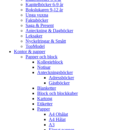
Kapitelböcker 6-9 år
Bokslukaren 9-12 år
Unga vuxna
Faktaböcker
Saga & Present
Anteckning & Dagböcker
Leksaker
Nyckelringar & Smått
TopModel
Kontor & papper
Papper och block
Kollegieblock
Notisar
Anteckningsböcker
Adressböcker
Gästböcker
Blanketter
Block och blockkuber
Kartong
Etiketter
Papper
A4 Ohålat
A4 Hålat
A3
Färgat papper