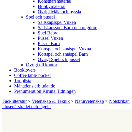
Konstnärsmaterial
Hobbymaterial
Övrigt Måla och pyssla
Spel och pussel
Sällskapsspel Vuxen
Sällskapsspel Barn och ungdom
Spel Baby
Pussel Vuxen
Pussel Barn
Kortspel och småspel Vuxna
Kortspel och småspel Barn
Övrigt Spel och pussel
Övrigt till kontor
Booklovers
Coffee table-böcker
Topplista
Månadens erbjudande
Prenumeration Kiruna-Tidningen
Facklitteratur
>
Vetenskap & Teknik
>
Naturvetenskap
>
Nötskrikan
: tusenårsträdet och fågeln