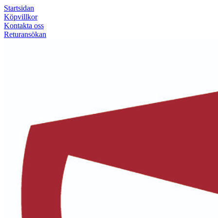
Startsidan
Köpvillkor
Kontakta oss
Returansökan