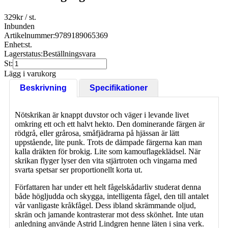
329
kr
/ st.
Inbunden
Artikelnummer:
9789189065369
Enhet:
st.
Lagerstatus:
Beställningsvara
St:
Lägg i varukorg
Beskrivning
Specifikationer
Nötskrikan är knappt duvstor och väger i levande livet
omkring ett och ett halvt hekto. Den dominerande färgen är
rödgrå, eller grårosa, småfjädrarna på hjässan är lätt
uppstående, lite punk. Trots de dämpade färgerna kan man
kalla dräkten för brokig. Lite som kamouflageklädsel. När
skrikan flyger lyser den vita stjärtroten och vingarna med
svarta spetsar ser proportionellt korta ut.
Författaren har under ett helt fågelskådarliv studerat denna
både högljudda och skygga, intelligenta fågel, den till antalet
vår vanligaste kråkfågel. Dess ibland skrämmande oljud,
skrän och jamande kontrasterar mot dess skönhet. Inte utan
anledning använde Astrid Lindgren henne läten i sina verk.