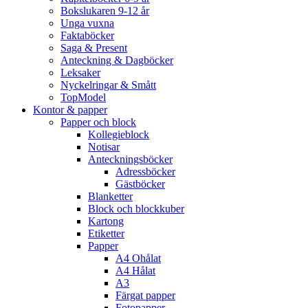
Bokslukaren 9-12 år
Unga vuxna
Faktaböcker
Saga & Present
Anteckning & Dagböcker
Leksaker
Nyckelringar & Smått
TopModel
Kontor & papper
Papper och block
Kollegieblock
Notisar
Anteckningsböcker
Adressböcker
Gästböcker
Blanketter
Block och blockkuber
Kartong
Etiketter
Papper
A4 Ohålat
A4 Hålat
A3
Färgat papper
Fotopapper