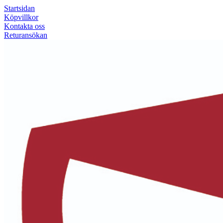
Startsidan
Köpvillkor
Kontakta oss
Returansökan