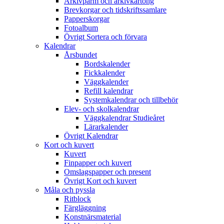
Arkivpärm och arkivkartong
Brevkorgar och tidskriftssamlare
Papperskorgar
Fotoalbum
Övrigt Sortera och förvara
Kalendrar
Årsbundet
Bordskalender
Fickkalender
Väggkalender
Refill kalendrar
Systemkalendrar och tillbehör
Elev- och skolkalendrar
Väggkalendrar Studieåret
Lärarkalender
Övrigt Kalendrar
Kort och kuvert
Kuvert
Finpapper och kuvert
Omslagspapper och present
Övrigt Kort och kuvert
Måla och pyssla
Ritblock
Färgläggning
Konstnärsmaterial