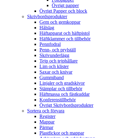
Övrigt papper
Övrigt Papper och block
Skrivbordsprodukter
Gem och gemkoppar
Hålslag
Häftapparat och häftpistol
Häftklammer och tillbehör
Pennfodral
Penn- och prylställ
Skrivunderlägg
Tejp och tejphållare
Lim och klister
Saxar och knivar
Gummiband
Linjaler och gradskivor
Stämplar och tillbehör
Häftmassa och fästkuddar
Konferenstillbehör
Övrigt Skrivbordsprodukter
Sortera och förvara
Register
Mappar
Pärmar
Plastfickor och mappar