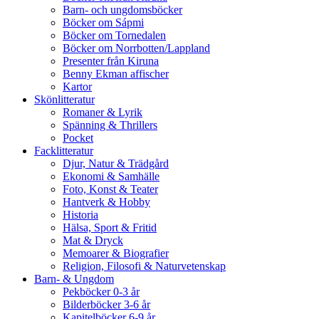
Barn- och ungdomsböcker
Böcker om Sápmi
Böcker om Tornedalen
Böcker om Norrbotten/Lappland
Presenter från Kiruna
Benny Ekman affischer
Kartor
Skönlitteratur
Romaner & Lyrik
Spänning & Thrillers
Pocket
Facklitteratur
Djur, Natur & Trädgård
Ekonomi & Samhälle
Foto, Konst & Teater
Hantverk & Hobby
Historia
Hälsa, Sport & Fritid
Mat & Dryck
Memoarer & Biografier
Religion, Filosofi & Naturvetenskap
Barn- & Ungdom
Pekböcker 0-3 år
Bilderböcker 3-6 år
Kapitelböcker 6-9 år