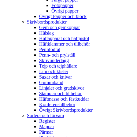
Fotopapper
Övrigt papper
Övrigt Papper och block
Skrivbordsprodukter
Gem och gemkoppar
Hålslag
Häftapparat och häftpistol
Häftklammer och tillbehör
Pennfodral
Penn- och prylställ
Skrivunderlägg
Tejp och tejphållare
Lim och klister
Saxar och knivar
Gummiband
Linjaler och gradskivor
Stämplar och tillbehör
Häftmassa och fästkuddar
Konferenstillbehör
Övrigt Skrivbordsprodukter
Sortera och förvara
Register
Mappar
Pärmar