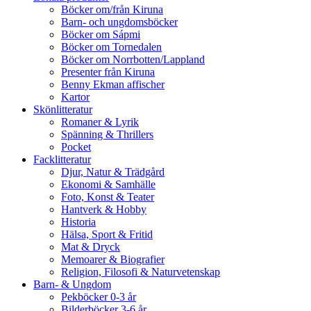
Böcker om/från Kiruna
Barn- och ungdomsböcker
Böcker om Sápmi
Böcker om Tornedalen
Böcker om Norrbotten/Lappland
Presenter från Kiruna
Benny Ekman affischer
Kartor
Skönlitteratur
Romaner & Lyrik
Spänning & Thrillers
Pocket
Facklitteratur
Djur, Natur & Trädgård
Ekonomi & Samhälle
Foto, Konst & Teater
Hantverk & Hobby
Historia
Hälsa, Sport & Fritid
Mat & Dryck
Memoarer & Biografier
Religion, Filosofi & Naturvetenskap
Barn- & Ungdom
Pekböcker 0-3 år
Bilderböcker 3-6 år