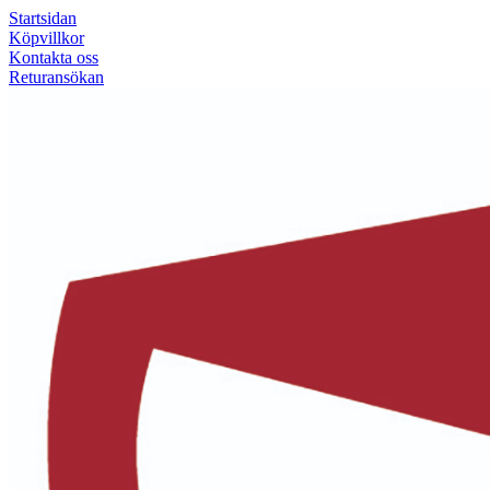
Startsidan
Köpvillkor
Kontakta oss
Returansökan