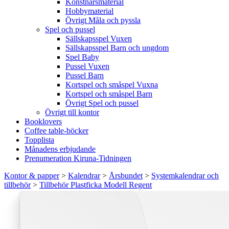
Konstnärsmaterial
Hobbymaterial
Övrigt Måla och pyssla
Spel och pussel
Sällskapsspel Vuxen
Sällskapsspel Barn och ungdom
Spel Baby
Pussel Vuxen
Pussel Barn
Kortspel och småspel Vuxna
Kortspel och småspel Barn
Övrigt Spel och pussel
Övrigt till kontor
Booklovers
Coffee table-böcker
Topplista
Månadens erbjudande
Prenumeration Kiruna-Tidningen
Kontor & papper
>
Kalendrar
>
Årsbundet
>
Systemkalendrar och
tillbehör
>
Tillbehör Plastficka Modell Regent