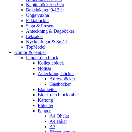
Kapitelböcker 6-9 år
Bokslukaren 9-12 år
Unga vuxna
Faktaböcker
Saga & Present
Anteckning & Dagböcker
Leksaker
Nyckelringar & Smått
TopModel
Kontor & papper
Papper och block
Kollegieblock
Notisar
Anteckningsböcker
Adressböcker
Gästböcker
Blanketter
Block och blockkuber
Kartong
Etiketter
Papper
A4 Ohålat
A4 Hålat
A3
Färgat papper