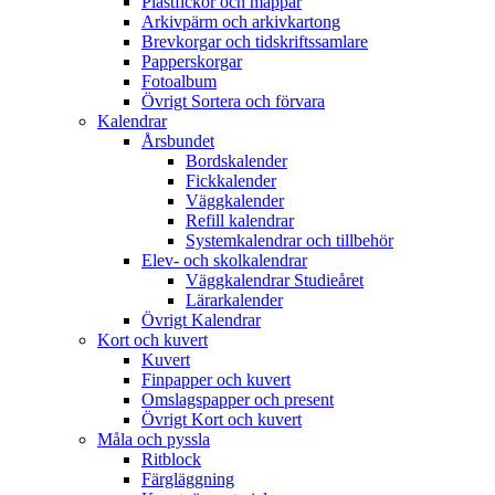
Plastfickor och mappar
Arkivpärm och arkivkartong
Brevkorgar och tidskriftssamlare
Papperskorgar
Fotoalbum
Övrigt Sortera och förvara
Kalendrar
Årsbundet
Bordskalender
Fickkalender
Väggkalender
Refill kalendrar
Systemkalendrar och tillbehör
Elev- och skolkalendrar
Väggkalendrar Studieåret
Lärarkalender
Övrigt Kalendrar
Kort och kuvert
Kuvert
Finpapper och kuvert
Omslagspapper och present
Övrigt Kort och kuvert
Måla och pyssla
Ritblock
Färgläggning