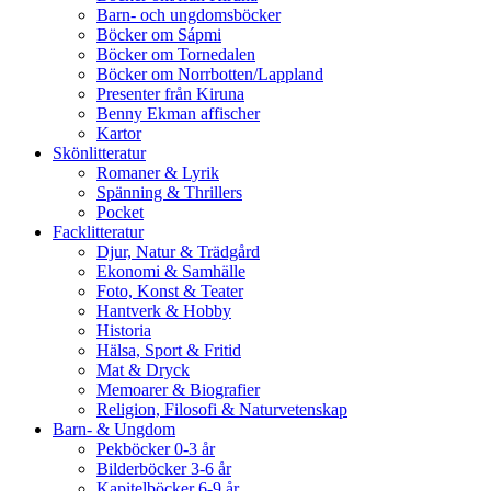
Barn- och ungdomsböcker
Böcker om Sápmi
Böcker om Tornedalen
Böcker om Norrbotten/Lappland
Presenter från Kiruna
Benny Ekman affischer
Kartor
Skönlitteratur
Romaner & Lyrik
Spänning & Thrillers
Pocket
Facklitteratur
Djur, Natur & Trädgård
Ekonomi & Samhälle
Foto, Konst & Teater
Hantverk & Hobby
Historia
Hälsa, Sport & Fritid
Mat & Dryck
Memoarer & Biografier
Religion, Filosofi & Naturvetenskap
Barn- & Ungdom
Pekböcker 0-3 år
Bilderböcker 3-6 år
Kapitelböcker 6-9 år