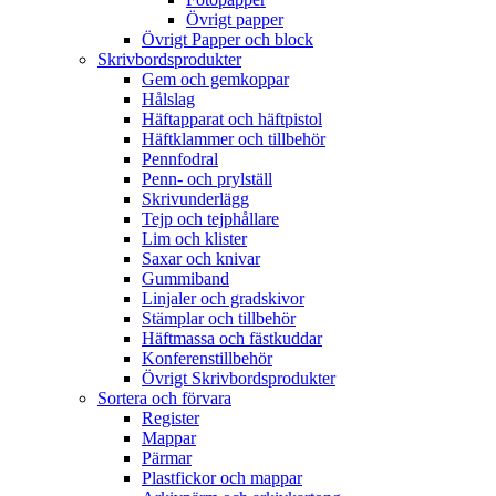
Övrigt papper
Övrigt Papper och block
Skrivbordsprodukter
Gem och gemkoppar
Hålslag
Häftapparat och häftpistol
Häftklammer och tillbehör
Pennfodral
Penn- och prylställ
Skrivunderlägg
Tejp och tejphållare
Lim och klister
Saxar och knivar
Gummiband
Linjaler och gradskivor
Stämplar och tillbehör
Häftmassa och fästkuddar
Konferenstillbehör
Övrigt Skrivbordsprodukter
Sortera och förvara
Register
Mappar
Pärmar
Plastfickor och mappar