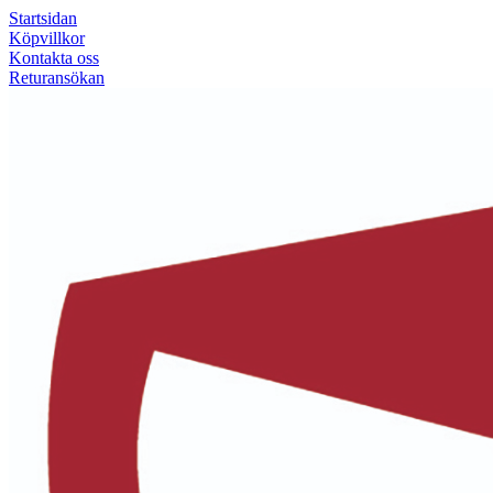
Startsidan
Köpvillkor
Kontakta oss
Returansökan