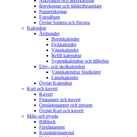
Arkivpärm och arkivkartong
Brevkorgar och tidskriftssamlare
Papperskorgar
Fotoalbum
Övrigt Sortera och förvara
Kalendrar
Årsbundet
Bordskalender
Fickkalender
Väggkalender
Refill kalendrar
Systemkalendrar och tillbehör
Elev- och skolkalendrar
Väggkalendrar Studieåret
Lärarkalender
Övrigt Kalendrar
Kort och kuvert
Kuvert
Finpapper och kuvert
Omslagspapper och present
Övrigt Kort och kuvert
Måla och pyssla
Ritblock
Färgläggning
Konstnärsmaterial