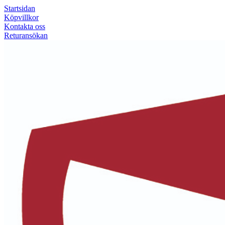
Startsidan
Köpvillkor
Kontakta oss
Returansökan