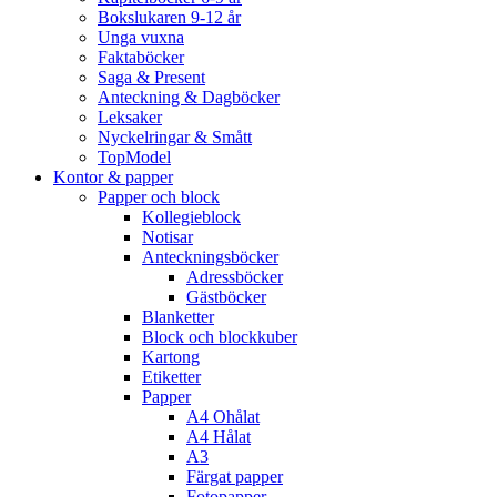
Bokslukaren 9-12 år
Unga vuxna
Faktaböcker
Saga & Present
Anteckning & Dagböcker
Leksaker
Nyckelringar & Smått
TopModel
Kontor & papper
Papper och block
Kollegieblock
Notisar
Anteckningsböcker
Adressböcker
Gästböcker
Blanketter
Block och blockkuber
Kartong
Etiketter
Papper
A4 Ohålat
A4 Hålat
A3
Färgat papper
Fotopapper