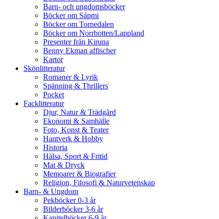
Barn- och ungdomsböcker
Böcker om Sápmi
Böcker om Tornedalen
Böcker om Norrbotten/Lappland
Presenter från Kiruna
Benny Ekman affischer
Kartor
Skönlitteratur
Romaner & Lyrik
Spänning & Thrillers
Pocket
Facklitteratur
Djur, Natur & Trädgård
Ekonomi & Samhälle
Foto, Konst & Teater
Hantverk & Hobby
Historia
Hälsa, Sport & Fritid
Mat & Dryck
Memoarer & Biografier
Religion, Filosofi & Naturvetenskap
Barn- & Ungdom
Pekböcker 0-3 år
Bilderböcker 3-6 år
Kapitelböcker 6-9 år