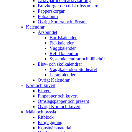
Arkivpärm och arkivkartong
Brevkorgar och tidskriftssamlare
Papperskorgar
Fotoalbum
Övrigt Sortera och förvara
Kalendrar
Årsbundet
Bordskalender
Fickkalender
Väggkalender
Refill kalendrar
Systemkalendrar och tillbehör
Elev- och skolkalendrar
Väggkalendrar Studieåret
Lärarkalender
Övrigt Kalendrar
Kort och kuvert
Kuvert
Finpapper och kuvert
Omslagspapper och present
Övrigt Kort och kuvert
Måla och pyssla
Ritblock
Färgläggning
Konstnärsmaterial