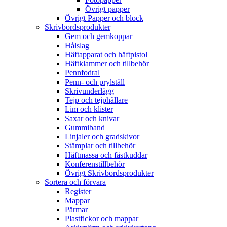
Övrigt papper
Övrigt Papper och block
Skrivbordsprodukter
Gem och gemkoppar
Hålslag
Häftapparat och häftpistol
Häftklammer och tillbehör
Pennfodral
Penn- och prylställ
Skrivunderlägg
Tejp och tejphållare
Lim och klister
Saxar och knivar
Gummiband
Linjaler och gradskivor
Stämplar och tillbehör
Häftmassa och fästkuddar
Konferenstillbehör
Övrigt Skrivbordsprodukter
Sortera och förvara
Register
Mappar
Pärmar
Plastfickor och mappar