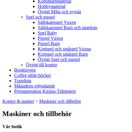
Konstnärsmaterial
Hobbymaterial
Övrigt Måla och pyssla
Spel och pussel
Sällskapsspel Vuxen
Sällskapsspel Barn och ungdom
Spel Baby
Pussel Vuxen
Pussel Barn
Kortspel och småspel Vuxna
Kortspel och småspel Barn
Övrigt Spel och pussel
Övrigt till kontor
Booklovers
Coffee table-böcker
Topplista
Månadens erbjudande
Prenumeration Kiruna-Tidningen
Kontor & papper
>
Maskiner och tillbehör
Maskiner och tillbehör
Vår butik