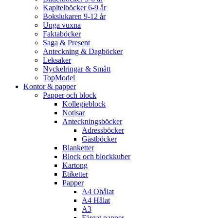
Kapitelböcker 6-9 år
Bokslukaren 9-12 år
Unga vuxna
Faktaböcker
Saga & Present
Anteckning & Dagböcker
Leksaker
Nyckelringar & Smått
TopModel
Kontor & papper
Papper och block
Kollegieblock
Notisar
Anteckningsböcker
Adressböcker
Gästböcker
Blanketter
Block och blockkuber
Kartong
Etiketter
Papper
A4 Ohålat
A4 Hålat
A3
Färgat papper