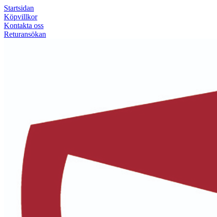
Startsidan
Köpvillkor
Kontakta oss
Returansökan