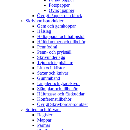
Fotopapper
Övrigt papper
Övrigt Papper och block
Skrivbordsprodukter
Gem och gemkoppar
Hålslag
Häftapparat och häftpistol
Häftklammer och tillbehör
Pennfodral
Penn- och prylställ
Skrivunderlägg
Tejp och tejphållare
Lim och klister
Saxar och knivar
Gummiband
Linjaler och gradskivor
Stämplar och tillbehör
Häftmassa och fästkuddar
Konferenstillbehör
Övrigt Skrivbordsprodukter
Sortera och förvara
Register
Mappar
Pärmar