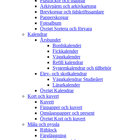
Plastfickor och mappar
Arkivpärm och arkivkartong
Brevkorgar och tidskriftssamlare
Papperskorgar
Fotoalbum
Övrigt Sortera och förvara
Kalendrar
Årsbundet
Bordskalender
Fickkalender
Väggkalender
Refill kalendrar
Systemkalendrar och tillbehör
Elev- och skolkalendrar
Väggkalendrar Studieåret
Lärarkalender
Övrigt Kalendrar
Kort och kuvert
Kuvert
Finpapper och kuvert
Omslagspapper och present
Övrigt Kort och kuvert
Måla och pyssla
Ritblock
Färgläggning