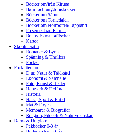
Böcker om/från Kiruna
Barn- och ungdomsböcker
Böcker om Sápmi
Böcker om Tornedalen
Böcker om Norrbotten/Lappland
Presenter från Kiruna
Benny Ekman affischer
Kartor
Skönlitteratur
Romaner & Lyrik
Spänning & Thrillers
Pocket
Facklitteratur
Djur, Natur & Trädgård
Ekonomi & Samhälle
Foto, Konst & Teater
Hantverk & Hobby
Historia
Hälsa, Sport & Fritid
Mat & Dryck
Memoarer & Biografier
Religion, Filosofi & Naturvetenskap
Barn- & Ungdom
Pekböcker 0-3 år
Bilderböcker 3-6 år