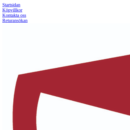
Startsidan
Köpvillkor
Kontakta oss
Returansökan