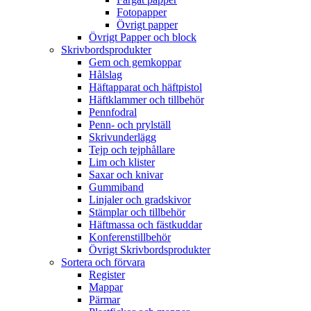
Fotopapper
Övrigt papper
Övrigt Papper och block
Skrivbordsprodukter
Gem och gemkoppar
Hålslag
Häftapparat och häftpistol
Häftklammer och tillbehör
Pennfodral
Penn- och prylställ
Skrivunderlägg
Tejp och tejphållare
Lim och klister
Saxar och knivar
Gummiband
Linjaler och gradskivor
Stämplar och tillbehör
Häftmassa och fästkuddar
Konferenstillbehör
Övrigt Skrivbordsprodukter
Sortera och förvara
Register
Mappar
Pärmar