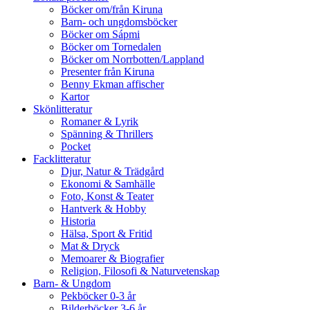
Böcker om/från Kiruna
Barn- och ungdomsböcker
Böcker om Sápmi
Böcker om Tornedalen
Böcker om Norrbotten/Lappland
Presenter från Kiruna
Benny Ekman affischer
Kartor
Skönlitteratur
Romaner & Lyrik
Spänning & Thrillers
Pocket
Facklitteratur
Djur, Natur & Trädgård
Ekonomi & Samhälle
Foto, Konst & Teater
Hantverk & Hobby
Historia
Hälsa, Sport & Fritid
Mat & Dryck
Memoarer & Biografier
Religion, Filosofi & Naturvetenskap
Barn- & Ungdom
Pekböcker 0-3 år
Bilderböcker 3-6 år