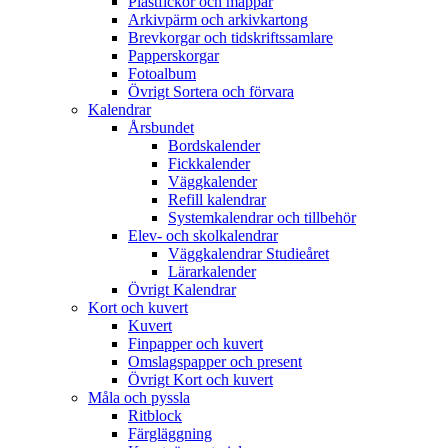
Plastfickor och mappar
Arkivpärm och arkivkartong
Brevkorgar och tidskriftssamlare
Papperskorgar
Fotoalbum
Övrigt Sortera och förvara
Kalendrar
Årsbundet
Bordskalender
Fickkalender
Väggkalender
Refill kalendrar
Systemkalendrar och tillbehör
Elev- och skolkalendrar
Väggkalendrar Studieåret
Lärarkalender
Övrigt Kalendrar
Kort och kuvert
Kuvert
Finpapper och kuvert
Omslagspapper och present
Övrigt Kort och kuvert
Måla och pyssla
Ritblock
Färgläggning