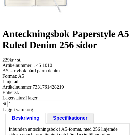
Anteckningsbok Paperstyle A5
Ruled Denim 256 sidor
229
kr
/ st.
Artikelnummer: 145-1010
A5 skrivbok hård pärm denim
Format: A5
Linjerad
Artikelnummer:
7331761428219
Enhet:
st.
Lagerstatus:
I lager
St:
Lägg i varukorg
Beskrivning
Specifikationer
Inbunden anteckningsbok i A5-format, med 256 linjerade
sidor, svensk formgivning och högklassig tillverkning.