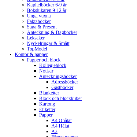
Kapitelböcker 6-9 år
Bokslukaren 9-12 år
Unga vuxna
Faktaböcker
Saga & Present
Anteckning & Dagböcker
Leksaker
Nyckelringar & Smått
TopModel
Kontor & papper
Papper och block
Kollegieblock
Notisar
Anteckningsböcker
Adressböcker
Gästböcker
Blanketter
Block och blockkuber
Kartong
Etiketter
Papper
A4 Ohålat
A4 Hålat
A3
Färgat papper