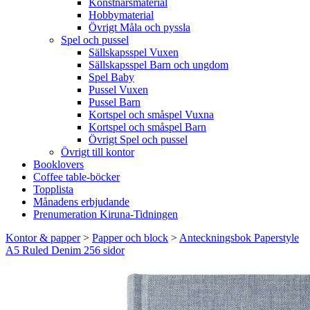
Konstnärsmaterial
Hobbymaterial
Övrigt Måla och pyssla
Spel och pussel
Sällskapsspel Vuxen
Sällskapsspel Barn och ungdom
Spel Baby
Pussel Vuxen
Pussel Barn
Kortspel och småspel Vuxna
Kortspel och småspel Barn
Övrigt Spel och pussel
Övrigt till kontor
Booklovers
Coffee table-böcker
Topplista
Månadens erbjudande
Prenumeration Kiruna-Tidningen
Kontor & papper
>
Papper och block
>
Anteckningsbok Paperstyle
A5 Ruled Denim 256 sidor