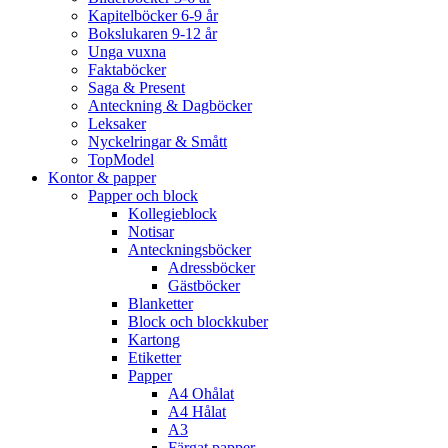
Kapitelböcker 6-9 år
Bokslukaren 9-12 år
Unga vuxna
Faktaböcker
Saga & Present
Anteckning & Dagböcker
Leksaker
Nyckelringar & Smått
TopModel
Kontor & papper
Papper och block
Kollegieblock
Notisar
Anteckningsböcker
Adressböcker
Gästböcker
Blanketter
Block och blockkuber
Kartong
Etiketter
Papper
A4 Ohålat
A4 Hålat
A3
Färgat papper