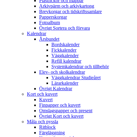
Plastfickor och mappar
Arkivpärm och arkivkartong
Brevkorgar och tidskriftssamlare
Papperskorgar
Fotoalbum
Övrigt Sortera och förvara
Kalendrar
Årsbundet
Bordskalender
Fickkalender
Väggkalender
Refill kalendrar
Systemkalendrar och tillbehör
Elev- och skolkalendrar
Väggkalendrar Studieåret
Lärarkalender
Övrigt Kalendrar
Kort och kuvert
Kuvert
Finpapper och kuvert
Omslagspapper och present
Övrigt Kort och kuvert
Måla och pyssla
Ritblock
Färgläggning