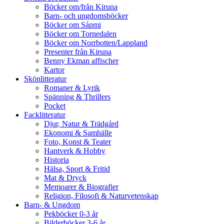
Böcker om/från Kiruna
Barn- och ungdomsböcker
Böcker om Sápmi
Böcker om Tornedalen
Böcker om Norrbotten/Lappland
Presenter från Kiruna
Benny Ekman affischer
Kartor
Skönlitteratur
Romaner & Lyrik
Spänning & Thrillers
Pocket
Facklitteratur
Djur, Natur & Trädgård
Ekonomi & Samhälle
Foto, Konst & Teater
Hantverk & Hobby
Historia
Hälsa, Sport & Fritid
Mat & Dryck
Memoarer & Biografier
Religion, Filosofi & Naturvetenskap
Barn- & Ungdom
Pekböcker 0-3 år
Bilderböcker 3-6 år