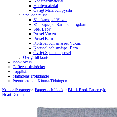
Konstnärsmaterial
Hobbymaterial
Övrigt Måla och pyssla
Spel och pussel
Sällskapsspel Vuxen
Sällskapsspel Barn och ungdom
Spel Baby
Pussel Vuxen
Pussel Barn
Kortspel och småspel Vuxna
Kortspel och småspel Barn
Övrigt Spel och pussel
Övrigt till kontor
Booklovers
Coffee table-böcker
Topplista
Månadens erbjudande
Prenumeration Kiruna-Tidningen
Kontor & papper
>
Papper och block
>
Blank Book Paperstyle
Heart Denim