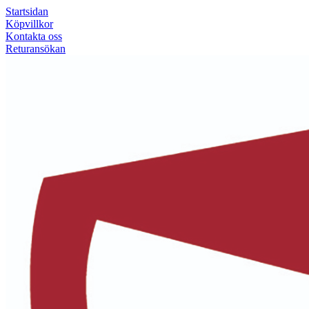
Startsidan
Köpvillkor
Kontakta oss
Returansökan