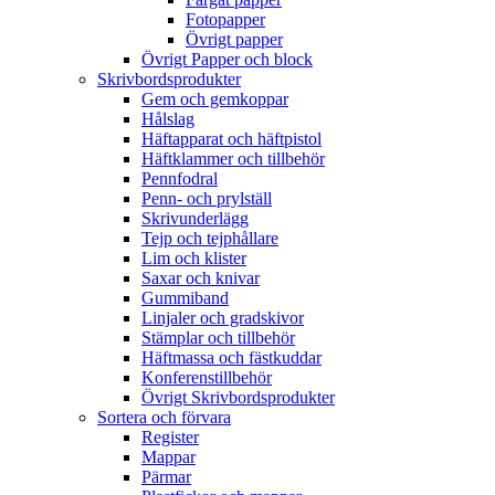
Fotopapper
Övrigt papper
Övrigt Papper och block
Skrivbordsprodukter
Gem och gemkoppar
Hålslag
Häftapparat och häftpistol
Häftklammer och tillbehör
Pennfodral
Penn- och prylställ
Skrivunderlägg
Tejp och tejphållare
Lim och klister
Saxar och knivar
Gummiband
Linjaler och gradskivor
Stämplar och tillbehör
Häftmassa och fästkuddar
Konferenstillbehör
Övrigt Skrivbordsprodukter
Sortera och förvara
Register
Mappar
Pärmar