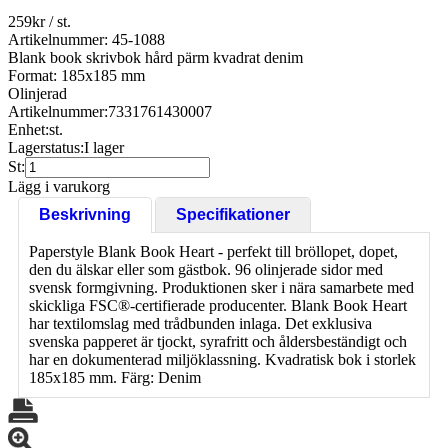
259
kr
/ st.
Artikelnummer: 45-1088
Blank book skrivbok hård pärm kvadrat denim
Format: 185x185 mm
Olinjerad
Artikelnummer:
7331761430007
Enhet:
st.
Lagerstatus:
I lager
St:
Lägg i varukorg
Beskrivning
Specifikationer
Paperstyle Blank Book Heart - perfekt till bröllopet, dopet,
den du älskar eller som gästbok. 96 olinjerade sidor med
svensk formgivning. Produktionen sker i nära samarbete med
skickliga FSC®-certifierade producenter. Blank Book Heart
har textilomslag med trådbunden inlaga. Det exklusiva
svenska papperet är tjockt, syrafritt och åldersbeständigt och
har en dokumenterad miljöklassning. Kvadratisk bok i storlek
185x185 mm. Färg: Denim