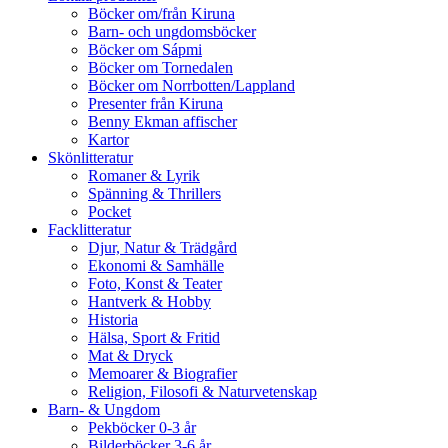
Böcker om/från Kiruna
Barn- och ungdomsböcker
Böcker om Sápmi
Böcker om Tornedalen
Böcker om Norrbotten/Lappland
Presenter från Kiruna
Benny Ekman affischer
Kartor
Skönlitteratur
Romaner & Lyrik
Spänning & Thrillers
Pocket
Facklitteratur
Djur, Natur & Trädgård
Ekonomi & Samhälle
Foto, Konst & Teater
Hantverk & Hobby
Historia
Hälsa, Sport & Fritid
Mat & Dryck
Memoarer & Biografier
Religion, Filosofi & Naturvetenskap
Barn- & Ungdom
Pekböcker 0-3 år
Bilderböcker 3-6 år