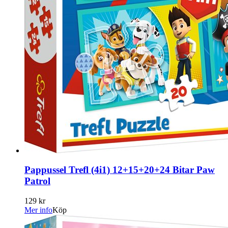
Pappussel Trefl (4i1) 12+15+20+24 Bitar Paw
Patrol
129 kr
Mer info
Köp