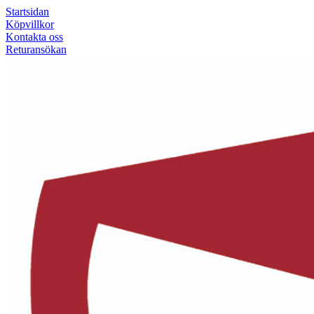
Startsidan
Köpvillkor
Kontakta oss
Returansökan