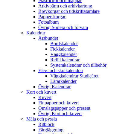
Plastfickor och mappar
Arkivpärm och arkivkartong
Brevkorgar och tidskriftssamlare
Papperskorgar
Fotoalbum
Övrigt Sortera och förvara
Kalendrar
Årsbundet
Bordskalender
Fickkalender
Väggkalender
Refill kalendrar
Systemkalendrar och tillbehör
Elev- och skolkalendrar
Väggkalendrar Studieåret
Lärarkalender
Övrigt Kalendrar
Kort och kuvert
Kuvert
Finpapper och kuvert
Omslagspapper och present
Övrigt Kort och kuvert
Måla och pyssla
Ritblock
Färgläggning