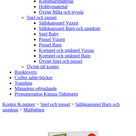
Konstnärsmaterial
Hobbymaterial
Övrigt Måla och pyssla
Spel och pussel
Sällskapsspel Vuxen
Sällskapsspel Barn och ungdom
Spel Baby
Pussel Vuxen
Pussel Barn
Kortspel och småspel Vuxna
Kortspel och småspel Barn
Övrigt Spel och pussel
Övrigt till kontor
Booklovers
Coffee table-böcker
Topplista
Månadens erbjudande
Prenumeration Kiruna-Tidningen
Kontor & papper
>
Spel och pussel
>
Sällskapsspel Barn och
ungdom
>
Matfighten