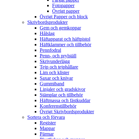
Fotopapper
Övrigt papper
Övrigt Papper och block
Skrivbordsprodukter
Gem och gemkoppar
Hålslag
Häftapparat och häftpistol
Häftklammer och tillbehör
Pennfodral
Penn- och prylställ
Skrivunderlägg
Tejp och tejphållare
Lim och klister
Saxar och knivar
Gummiband
Linjaler och gradskivor
Stämplar och tillbehör
Häftmassa och fästkuddar
Konferenstillbehör
Övrigt Skrivbordsprodukter
Sortera och förvara
Register
Mappar
Pärmar