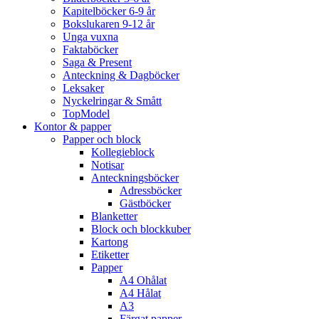
Kapitelböcker 6-9 år
Bokslukaren 9-12 år
Unga vuxna
Faktaböcker
Saga & Present
Anteckning & Dagböcker
Leksaker
Nyckelringar & Smått
TopModel
Kontor & papper
Papper och block
Kollegieblock
Notisar
Anteckningsböcker
Adressböcker
Gästböcker
Blanketter
Block och blockkuber
Kartong
Etiketter
Papper
A4 Ohålat
A4 Hålat
A3
Färgat papper