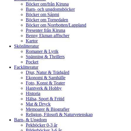
Böcker om/från Kiruna
Barn- och ungdomsböcker
Böcker om Sápmi
Böcker om Tornedalen
Böcker om Norrbotten/Lappland
Presenter från Kiruna
Benny Ekman affischer
Kartor
Skönlitteratur
Romaner & Lyrik
Spänning & Thrillers
Pocket
Facklitteratur
Djur, Natur & Trädgård
Ekonomi & Samhälle
Foto, Konst & Teater
Hantverk & Hobby
Historia
Hälsa, Sport & Fritid
Mat & Dryck
Memoarer & Biografier
Religion, Filosofi & Naturvetenskap
Barn- & Ungdom
Pekböcker 0-3 år
Bilderböcker 3-6 år