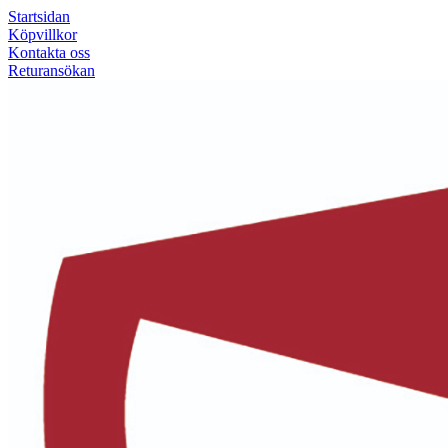
Startsidan
Köpvillkor
Kontakta oss
Returansökan