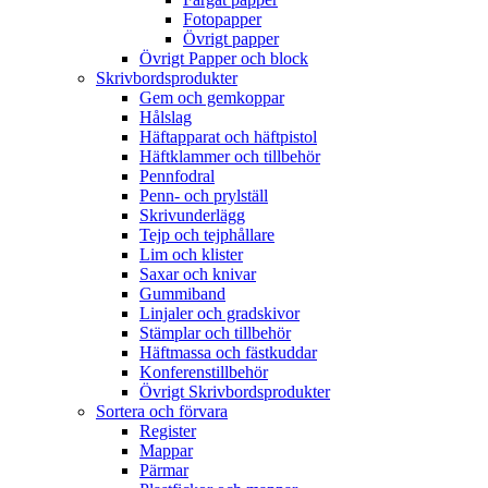
Fotopapper
Övrigt papper
Övrigt Papper och block
Skrivbordsprodukter
Gem och gemkoppar
Hålslag
Häftapparat och häftpistol
Häftklammer och tillbehör
Pennfodral
Penn- och prylställ
Skrivunderlägg
Tejp och tejphållare
Lim och klister
Saxar och knivar
Gummiband
Linjaler och gradskivor
Stämplar och tillbehör
Häftmassa och fästkuddar
Konferenstillbehör
Övrigt Skrivbordsprodukter
Sortera och förvara
Register
Mappar
Pärmar