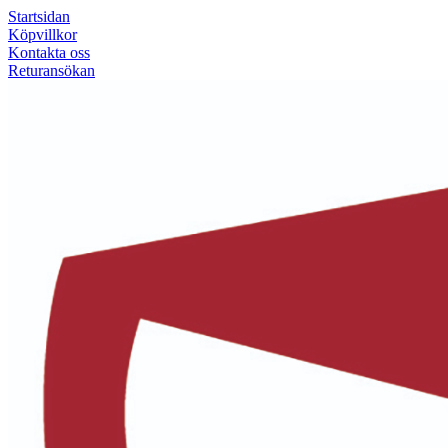
Startsidan
Köpvillkor
Kontakta oss
Returansökan