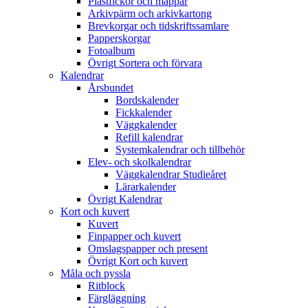
Plastfickor och mappar
Arkivpärm och arkivkartong
Brevkorgar och tidskriftssamlare
Papperskorgar
Fotoalbum
Övrigt Sortera och förvara
Kalendrar
Årsbundet
Bordskalender
Fickkalender
Väggkalender
Refill kalendrar
Systemkalendrar och tillbehör
Elev- och skolkalendrar
Väggkalendrar Studieåret
Lärarkalender
Övrigt Kalendrar
Kort och kuvert
Kuvert
Finpapper och kuvert
Omslagspapper och present
Övrigt Kort och kuvert
Måla och pyssla
Ritblock
Färgläggning