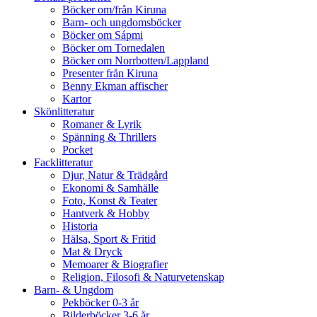
Böcker om/från Kiruna
Barn- och ungdomsböcker
Böcker om Sápmi
Böcker om Tornedalen
Böcker om Norrbotten/Lappland
Presenter från Kiruna
Benny Ekman affischer
Kartor
Skönlitteratur
Romaner & Lyrik
Spänning & Thrillers
Pocket
Facklitteratur
Djur, Natur & Trädgård
Ekonomi & Samhälle
Foto, Konst & Teater
Hantverk & Hobby
Historia
Hälsa, Sport & Fritid
Mat & Dryck
Memoarer & Biografier
Religion, Filosofi & Naturvetenskap
Barn- & Ungdom
Pekböcker 0-3 år
Bilderböcker 3-6 år