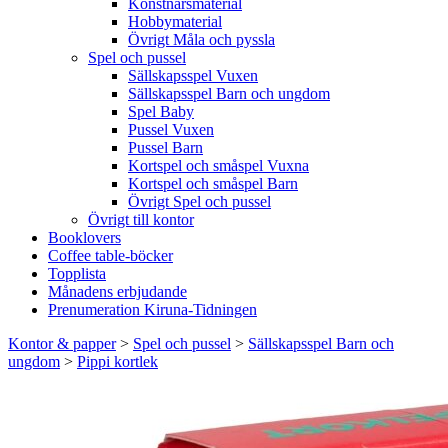
Konstnärsmaterial
Hobbymaterial
Övrigt Måla och pyssla
Spel och pussel
Sällskapsspel Vuxen
Sällskapsspel Barn och ungdom
Spel Baby
Pussel Vuxen
Pussel Barn
Kortspel och småspel Vuxna
Kortspel och småspel Barn
Övrigt Spel och pussel
Övrigt till kontor
Booklovers
Coffee table-böcker
Topplista
Månadens erbjudande
Prenumeration Kiruna-Tidningen
Kontor & papper
>
Spel och pussel
>
Sällskapsspel Barn och
ungdom
>
Pippi kortlek