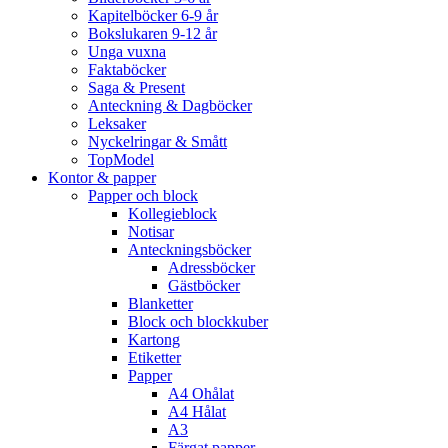
Kapitelböcker 6-9 år
Bokslukaren 9-12 år
Unga vuxna
Faktaböcker
Saga & Present
Anteckning & Dagböcker
Leksaker
Nyckelringar & Smått
TopModel
Kontor & papper
Papper och block
Kollegieblock
Notisar
Anteckningsböcker
Adressböcker
Gästböcker
Blanketter
Block och blockkuber
Kartong
Etiketter
Papper
A4 Ohålat
A4 Hålat
A3
Färgat papper