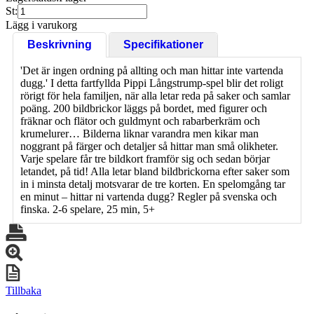
St:
Lägg i varukorg
Beskrivning
Specifikationer
'Det är ingen ordning på allting och man hittar inte vartenda
dugg.' I detta fartfyllda Pippi Långstrump-spel blir det roligt
rörigt för hela familjen, när alla letar reda på saker och samlar
poäng. 200 bildbrickor läggs på bordet, med figurer och
fräknar och flätor och guldmynt och rabarberkräm och
krumelurer… Bilderna liknar varandra men kikar man
noggrant på färger och detaljer så hittar man små olikheter.
Varje spelare får tre bildkort framför sig och sedan börjar
letandet, på tid! Alla letar bland bildbrickorna efter saker som
in i minsta detalj motsvarar de tre korten. En spelomgång tar
en minut – hittar ni vartenda dugg? Regler på svenska och
finska. 2-6 spelare, 25 min, 5+
Tillbaka