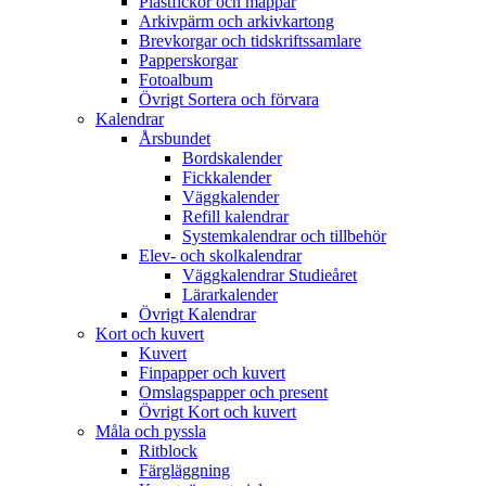
Plastfickor och mappar
Arkivpärm och arkivkartong
Brevkorgar och tidskriftssamlare
Papperskorgar
Fotoalbum
Övrigt Sortera och förvara
Kalendrar
Årsbundet
Bordskalender
Fickkalender
Väggkalender
Refill kalendrar
Systemkalendrar och tillbehör
Elev- och skolkalendrar
Väggkalendrar Studieåret
Lärarkalender
Övrigt Kalendrar
Kort och kuvert
Kuvert
Finpapper och kuvert
Omslagspapper och present
Övrigt Kort och kuvert
Måla och pyssla
Ritblock
Färgläggning