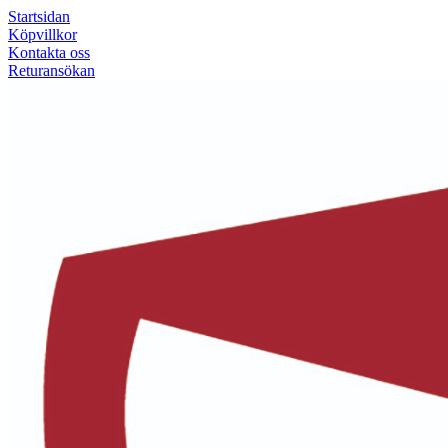
Startsidan
Köpvillkor
Kontakta oss
Returansökan