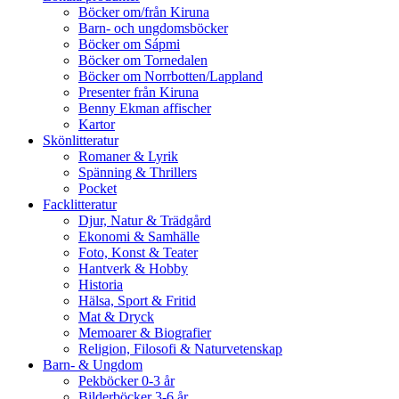
Böcker om/från Kiruna
Barn- och ungdomsböcker
Böcker om Sápmi
Böcker om Tornedalen
Böcker om Norrbotten/Lappland
Presenter från Kiruna
Benny Ekman affischer
Kartor
Skönlitteratur
Romaner & Lyrik
Spänning & Thrillers
Pocket
Facklitteratur
Djur, Natur & Trädgård
Ekonomi & Samhälle
Foto, Konst & Teater
Hantverk & Hobby
Historia
Hälsa, Sport & Fritid
Mat & Dryck
Memoarer & Biografier
Religion, Filosofi & Naturvetenskap
Barn- & Ungdom
Pekböcker 0-3 år
Bilderböcker 3-6 år