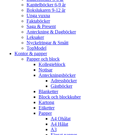
Kapitelböcker 6-9 år
Bokslukaren 9-12 år
Unga vuxna
Faktaböcker
Saga & Present
Anteckning & Dagböcker
Leksaker
Nyckelringar & Smått
TopModel
Kontor & papper
Papper och block
Kollegieblock
Notisar
Anteckningsböcker
Adressböcker
Gästböcker
Blanketter
Block och blockkuber
Kartong
Etiketter
Papper
A4 Ohålat
A4 Hålat
A3
Färgat papper