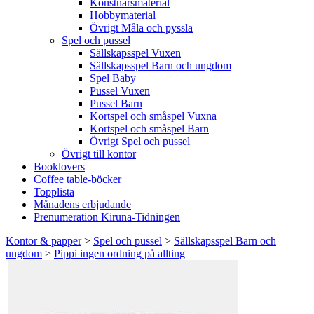
Konstnärsmaterial
Hobbymaterial
Övrigt Måla och pyssla
Spel och pussel
Sällskapsspel Vuxen
Sällskapsspel Barn och ungdom
Spel Baby
Pussel Vuxen
Pussel Barn
Kortspel och småspel Vuxna
Kortspel och småspel Barn
Övrigt Spel och pussel
Övrigt till kontor
Booklovers
Coffee table-böcker
Topplista
Månadens erbjudande
Prenumeration Kiruna-Tidningen
Kontor & papper
>
Spel och pussel
>
Sällskapsspel Barn och
ungdom
>
Pippi ingen ordning på allting