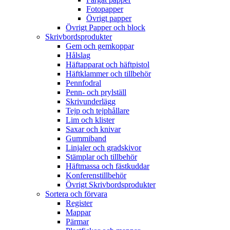
Fotopapper
Övrigt papper
Övrigt Papper och block
Skrivbordsprodukter
Gem och gemkoppar
Hålslag
Häftapparat och häftpistol
Häftklammer och tillbehör
Pennfodral
Penn- och prylställ
Skrivunderlägg
Tejp och tejphållare
Lim och klister
Saxar och knivar
Gummiband
Linjaler och gradskivor
Stämplar och tillbehör
Häftmassa och fästkuddar
Konferenstillbehör
Övrigt Skrivbordsprodukter
Sortera och förvara
Register
Mappar
Pärmar