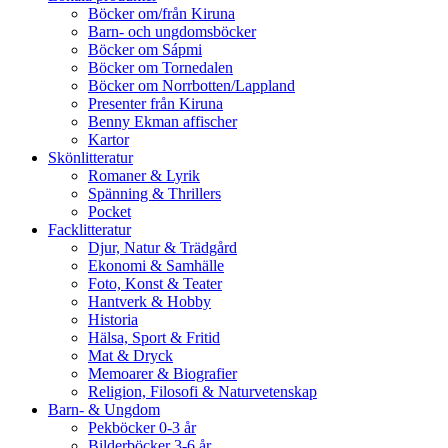
Böcker om/från Kiruna
Barn- och ungdomsböcker
Böcker om Sápmi
Böcker om Tornedalen
Böcker om Norrbotten/Lappland
Presenter från Kiruna
Benny Ekman affischer
Kartor
Skönlitteratur
Romaner & Lyrik
Spänning & Thrillers
Pocket
Facklitteratur
Djur, Natur & Trädgård
Ekonomi & Samhälle
Foto, Konst & Teater
Hantverk & Hobby
Historia
Hälsa, Sport & Fritid
Mat & Dryck
Memoarer & Biografier
Religion, Filosofi & Naturvetenskap
Barn- & Ungdom
Pekböcker 0-3 år
Bilderböcker 3-6 år