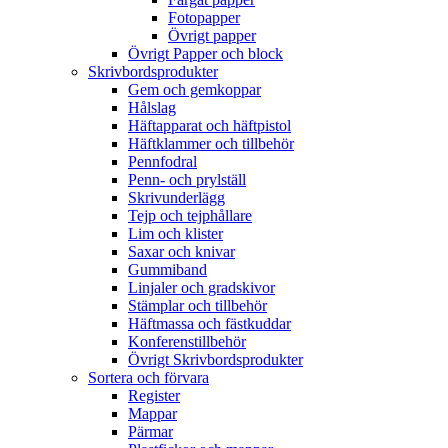
Fotopapper
Övrigt papper
Övrigt Papper och block
Skrivbordsprodukter
Gem och gemkoppar
Hålslag
Häftapparat och häftpistol
Häftklammer och tillbehör
Pennfodral
Penn- och prylställ
Skrivunderlägg
Tejp och tejphållare
Lim och klister
Saxar och knivar
Gummiband
Linjaler och gradskivor
Stämplar och tillbehör
Häftmassa och fästkuddar
Konferenstillbehör
Övrigt Skrivbordsprodukter
Sortera och förvara
Register
Mappar
Pärmar