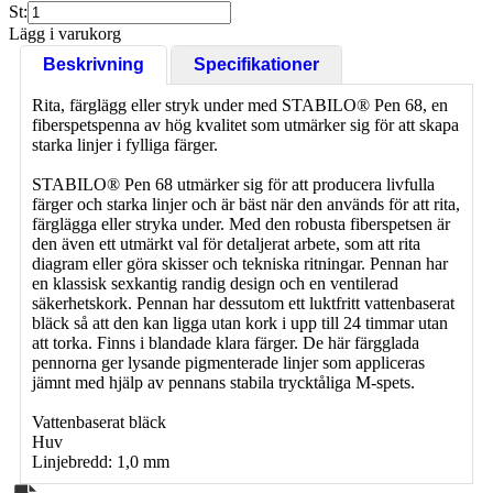
St:
Lägg i varukorg
Beskrivning
Specifikationer
Rita, färglägg eller stryk under med STABILO® Pen 68, en
fiberspetspenna av hög kvalitet som utmärker sig för att skapa
starka linjer i fylliga färger.
STABILO® Pen 68 utmärker sig för att producera livfulla
färger och starka linjer och är bäst när den används för att rita,
färglägga eller stryka under. Med den robusta fiberspetsen är
den även ett utmärkt val för detaljerat arbete, som att rita
diagram eller göra skisser och tekniska ritningar. Pennan har
en klassisk sexkantig randig design och en ventilerad
säkerhetskork. Pennan har dessutom ett luktfritt vattenbaserat
bläck så att den kan ligga utan kork i upp till 24 timmar utan
att torka. Finns i blandade klara färger. De här färgglada
pennorna ger lysande pigmenterade linjer som appliceras
jämnt med hjälp av pennans stabila trycktåliga M-spets.
Vattenbaserat bläck
Huv
Linjebredd: 1,0 mm