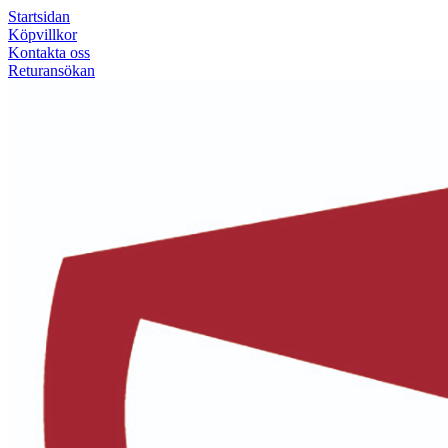
Startsidan
Köpvillkor
Kontakta oss
Returansökan