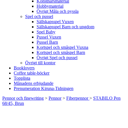
Konstnärsmaterial
Hobbymaterial
Övrigt Måla och pyssla
Spel och pussel
Sällskapsspel Vuxen
Sällskapsspel Barn och ungdom
Spel Baby
Pussel Vuxen
Pussel Barn
Kortspel och småspel Vuxna
Kortspel och småspel Barn
Övrigt Spel och pussel
Övrigt till kontor
Booklovers
Coffee table-böcker
Topplista
Månadens erbjudande
Prenumeration Kiruna-Tidningen
Pennor och finewriting
>
Pennor
>
Fiberpennor
>
STABILO Pen
68/45, Brun