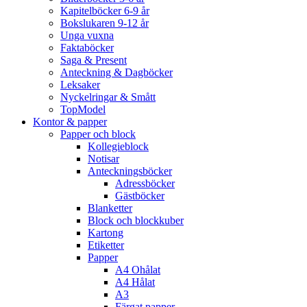
Kapitelböcker 6-9 år
Bokslukaren 9-12 år
Unga vuxna
Faktaböcker
Saga & Present
Anteckning & Dagböcker
Leksaker
Nyckelringar & Smått
TopModel
Kontor & papper
Papper och block
Kollegieblock
Notisar
Anteckningsböcker
Adressböcker
Gästböcker
Blanketter
Block och blockkuber
Kartong
Etiketter
Papper
A4 Ohålat
A4 Hålat
A3
Färgat papper