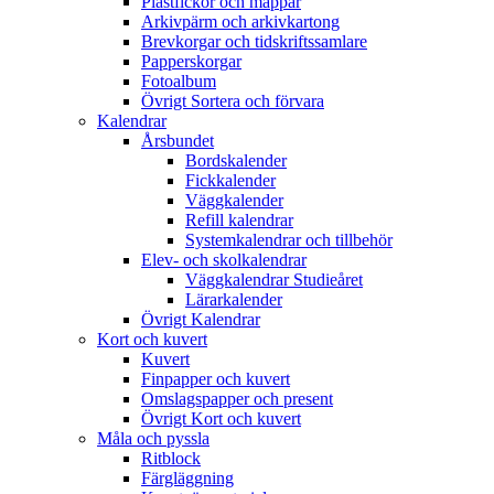
Plastfickor och mappar
Arkivpärm och arkivkartong
Brevkorgar och tidskriftssamlare
Papperskorgar
Fotoalbum
Övrigt Sortera och förvara
Kalendrar
Årsbundet
Bordskalender
Fickkalender
Väggkalender
Refill kalendrar
Systemkalendrar och tillbehör
Elev- och skolkalendrar
Väggkalendrar Studieåret
Lärarkalender
Övrigt Kalendrar
Kort och kuvert
Kuvert
Finpapper och kuvert
Omslagspapper och present
Övrigt Kort och kuvert
Måla och pyssla
Ritblock
Färgläggning