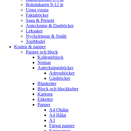
Bokslukaren 9-12 år
Unga vuxna
Faktaböcker
Saga & Present
Anteckning & Dagböcker
Leksaker
Nyckelringar & Smått
TopModel
Kontor & papper
Papper och block
Kollegieblock
Notisar
Anteckningsböcker
Adressböcker
Gästböcker
Blanketter
Block och blockkuber
Kartong
Etiketter
Papper
A4 Ohålat
A4 Hålat
A3
Färgat papper
Fotopapper