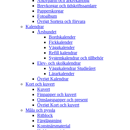
Arkivpärm och arkivkartong
Brevkorgar och tidskriftssamlare
Papperskorgar
Fotoalbum
Övrigt Sortera och förvara
Kalendrar
Årsbundet
Bordskalender
Fickkalender
Väggkalender
Refill kalendrar
Systemkalendrar och tillbehör
Elev- och skolkalendrar
Väggkalendrar Studieåret
Lärarkalender
Övrigt Kalendrar
Kort och kuvert
Kuvert
Finpapper och kuvert
Omslagspapper och present
Övrigt Kort och kuvert
Måla och pyssla
Ritblock
Färgläggning
Konstnärsmaterial