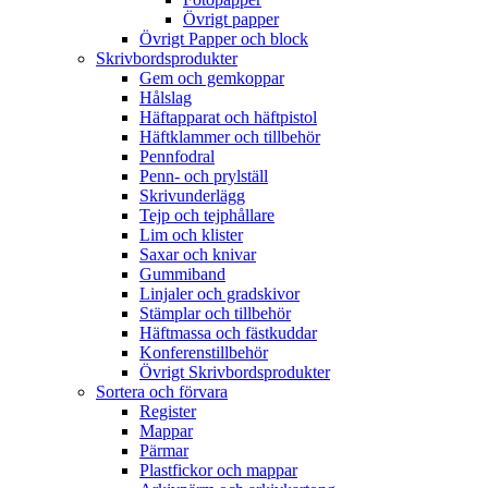
Övrigt papper
Övrigt Papper och block
Skrivbordsprodukter
Gem och gemkoppar
Hålslag
Häftapparat och häftpistol
Häftklammer och tillbehör
Pennfodral
Penn- och prylställ
Skrivunderlägg
Tejp och tejphållare
Lim och klister
Saxar och knivar
Gummiband
Linjaler och gradskivor
Stämplar och tillbehör
Häftmassa och fästkuddar
Konferenstillbehör
Övrigt Skrivbordsprodukter
Sortera och förvara
Register
Mappar
Pärmar
Plastfickor och mappar