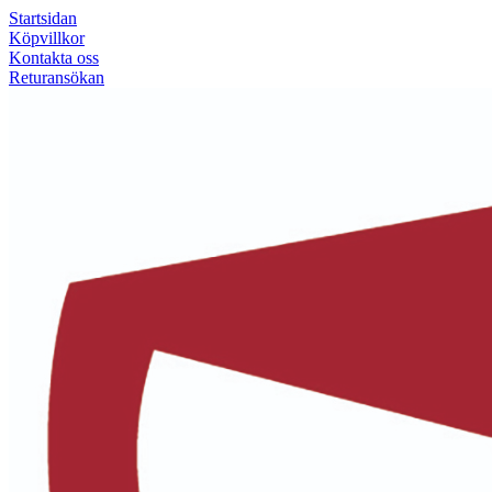
Startsidan
Köpvillkor
Kontakta oss
Returansökan