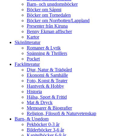
Barn- och ungdomsböcker
Böcker om Sápmi
Böcker om Tornedalen
Böcker om Norrbotten/Lappland
Presenter från Kiruna
Benny Ekman affischer
Kartor
Skönlitteratur
Romaner & Lyrik
Spänning & Thrillers
Pocket
Facklitteratur
Djur, Natur & Trädgård
Ekonomi & Samhälle
Foto, Konst & Teater
Hantverk & Hobby
Historia
Hälsa, Sport & Fritid
Mat & Dryck
Memoarer & Biografier
Religion, Filosofi & Naturvetenskap
Barn- & Ungdom
Pekböcker 0-3 år
Bilderböcker 3-6 år
Kapitelböcker 6-9 år