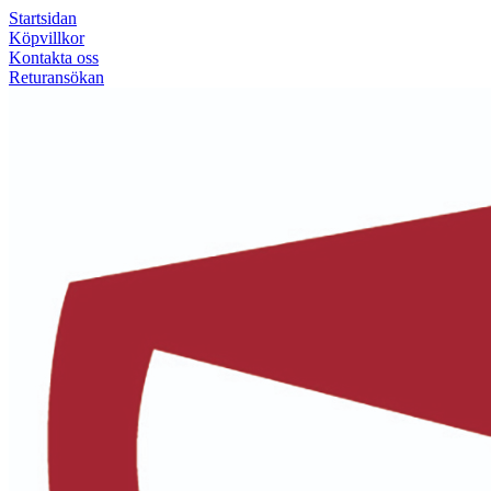
Startsidan
Köpvillkor
Kontakta oss
Returansökan