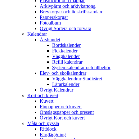
Plastfickor och mappar
Arkivpärm och arkivkartong
Brevkorgar och tidskriftssamlare
Papperskorgar
Fotoalbum
Övrigt Sortera och förvara
Kalendrar
Årsbundet
Bordskalender
Fickkalender
Väggkalender
Refill kalendrar
Systemkalendrar och tillbehör
Elev- och skolkalendrar
Väggkalendrar Studieåret
Lärarkalender
Övrigt Kalendrar
Kort och kuvert
Kuvert
Finpapper och kuvert
Omslagspapper och present
Övrigt Kort och kuvert
Måla och pyssla
Ritblock
Färgläggning