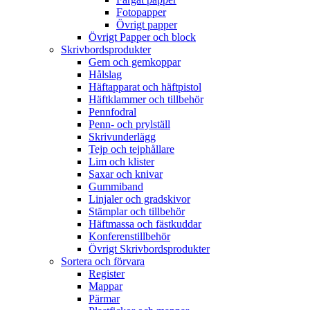
Fotopapper
Övrigt papper
Övrigt Papper och block
Skrivbordsprodukter
Gem och gemkoppar
Hålslag
Häftapparat och häftpistol
Häftklammer och tillbehör
Pennfodral
Penn- och prylställ
Skrivunderlägg
Tejp och tejphållare
Lim och klister
Saxar och knivar
Gummiband
Linjaler och gradskivor
Stämplar och tillbehör
Häftmassa och fästkuddar
Konferenstillbehör
Övrigt Skrivbordsprodukter
Sortera och förvara
Register
Mappar
Pärmar