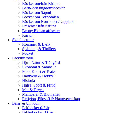
Böcker om/från Kiruna
Barn- och ungdomsböcker
Böcker om Sápmi
Böcker om Tornedalen
Böcker om Norrbotten/Lappland
Presenter från Kiruna
Benny Ekman affischer
Kartor
Skönlitteratur
Romaner & Lyrik
Spänning & Thrillers
Pocket
Facklitteratur
Djur, Natur & Trädgård
Ekonomi & Samhälle
Foto, Konst & Teater
Hantverk & Hobby
Historia
Hälsa, Sport & Fritid
Mat & Dryck
Memoarer & Biografier
Religion, Filosofi & Naturvetenskap
Barn- & Ungdom
Pekböcker 0-3 år
Bilderböcker 3-6 år