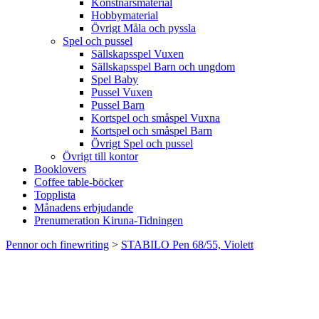
Konstnärsmaterial
Hobbymaterial
Övrigt Måla och pyssla
Spel och pussel
Sällskapsspel Vuxen
Sällskapsspel Barn och ungdom
Spel Baby
Pussel Vuxen
Pussel Barn
Kortspel och småspel Vuxna
Kortspel och småspel Barn
Övrigt Spel och pussel
Övrigt till kontor
Booklovers
Coffee table-böcker
Topplista
Månadens erbjudande
Prenumeration Kiruna-Tidningen
Pennor och finewriting
>
STABILO Pen 68/55, Violett