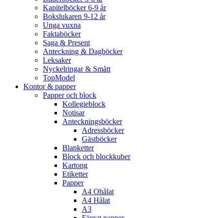
Kapitelböcker 6-9 år
Bokslukaren 9-12 år
Unga vuxna
Faktaböcker
Saga & Present
Anteckning & Dagböcker
Leksaker
Nyckelringar & Smått
TopModel
Kontor & papper
Papper och block
Kollegieblock
Notisar
Anteckningsböcker
Adressböcker
Gästböcker
Blanketter
Block och blockkuber
Kartong
Etiketter
Papper
A4 Ohålat
A4 Hålat
A3
Färgat papper