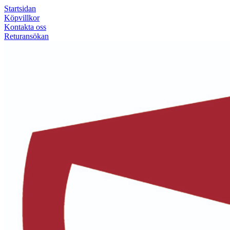
Startsidan
Köpvillkor
Kontakta oss
Returansökan