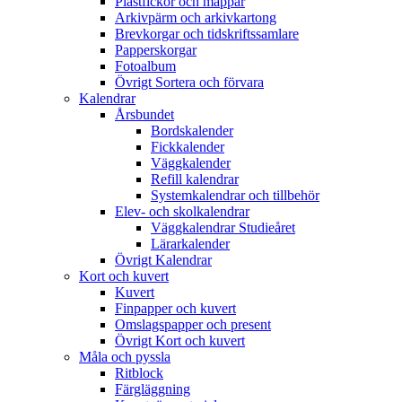
Plastfickor och mappar
Arkivpärm och arkivkartong
Brevkorgar och tidskriftssamlare
Papperskorgar
Fotoalbum
Övrigt Sortera och förvara
Kalendrar
Årsbundet
Bordskalender
Fickkalender
Väggkalender
Refill kalendrar
Systemkalendrar och tillbehör
Elev- och skolkalendrar
Väggkalendrar Studieåret
Lärarkalender
Övrigt Kalendrar
Kort och kuvert
Kuvert
Finpapper och kuvert
Omslagspapper och present
Övrigt Kort och kuvert
Måla och pyssla
Ritblock
Färgläggning