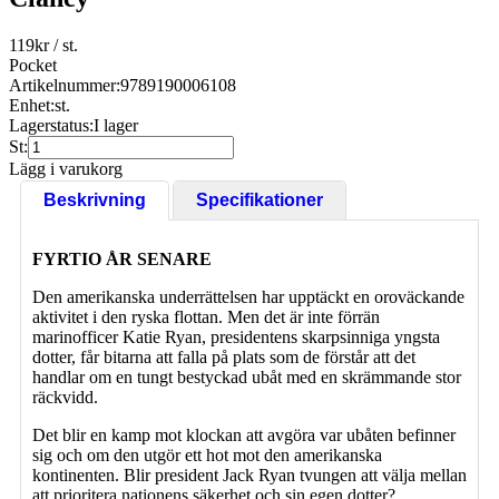
119
kr
/ st.
Pocket
Artikelnummer:
9789190006108
Enhet:
st.
Lagerstatus:
I lager
St:
Lägg i varukorg
Beskrivning
Specifikationer
FYRTIO ÅR SENARE
Den amerikanska underrättelsen har upptäckt en oroväckande
aktivitet i den ryska flottan. Men det är inte förrän
marinofficer Katie Ryan, presidentens skarpsinniga yngsta
dotter, får bitarna att falla på plats som de förstår att det
handlar om en tungt bestyckad ubåt med en skrämmande stor
räckvidd.
Det blir en kamp mot klockan att avgöra var ubåten befinner
sig och om den utgör ett hot mot den amerikanska
kontinenten. Blir president Jack Ryan tvungen att välja mellan
att prioritera nationens säkerhet och sin egen dotter?