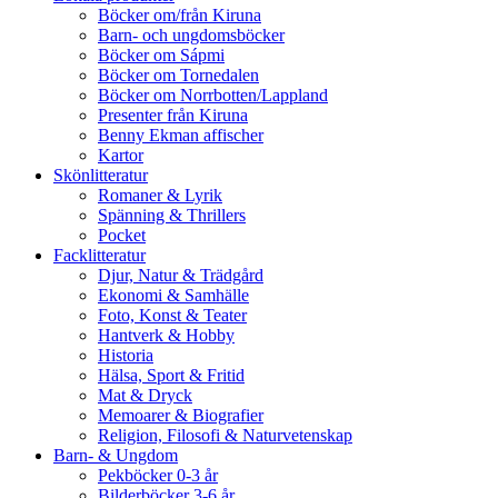
Böcker om/från Kiruna
Barn- och ungdomsböcker
Böcker om Sápmi
Böcker om Tornedalen
Böcker om Norrbotten/Lappland
Presenter från Kiruna
Benny Ekman affischer
Kartor
Skönlitteratur
Romaner & Lyrik
Spänning & Thrillers
Pocket
Facklitteratur
Djur, Natur & Trädgård
Ekonomi & Samhälle
Foto, Konst & Teater
Hantverk & Hobby
Historia
Hälsa, Sport & Fritid
Mat & Dryck
Memoarer & Biografier
Religion, Filosofi & Naturvetenskap
Barn- & Ungdom
Pekböcker 0-3 år
Bilderböcker 3-6 år