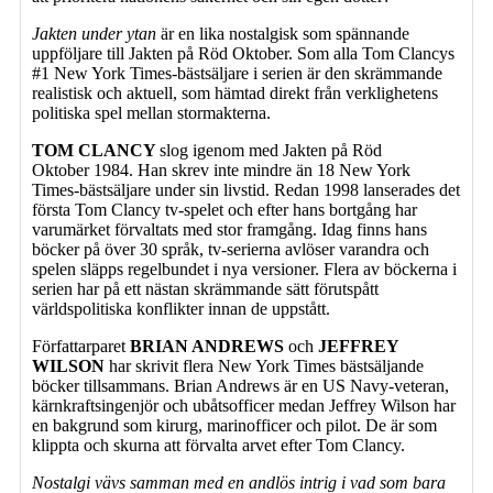
Jakten under ytan
är en lika nostalgisk som spännande
uppföljare till Jakten på Röd Oktober. Som alla Tom Clancys
#1 New York Times-bästsäljare i serien är den skrämmande
realistisk och aktuell, som hämtad direkt från verklighetens
politiska spel mellan stormakterna.
TOM CLANCY
slog igenom med Jakten på Röd
Oktober 1984. Han skrev inte mindre än 18 New York
Times-bästsäljare under sin livstid. Redan 1998 lanserades det
första Tom Clancy tv-spelet och efter hans bortgång har
varumärket förvaltats med stor framgång. Idag finns hans
böcker på över 30 språk, tv-serierna avlöser varandra och
spelen släpps regelbundet i nya versioner. Flera av böckerna i
serien har på ett nästan skrämmande sätt förutspått
världspolitiska konflikter innan de uppstått.
Författarparet
BRIAN ANDREWS
och
JEFFREY
WILSON
har skrivit flera New York Times bästsäljande
böcker tillsammans. Brian Andrews är en US Navy-veteran,
kärnkraftsingenjör och ubåtsofficer medan Jeffrey Wilson har
en bakgrund som kirurg, marinofficer och pilot. De är som
klippta och skurna att förvalta arvet efter Tom Clancy.
Nostalgi vävs samman med en andlös intrig i vad som bara