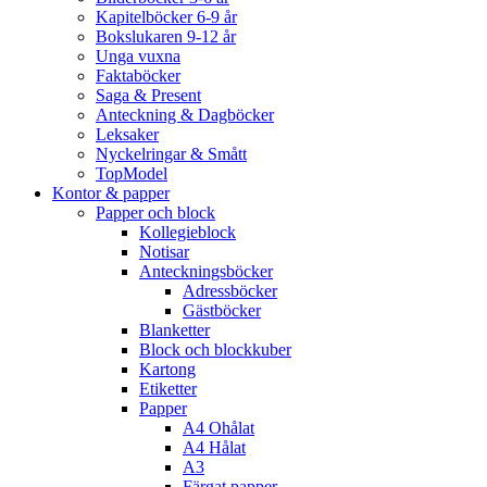
Kapitelböcker 6-9 år
Bokslukaren 9-12 år
Unga vuxna
Faktaböcker
Saga & Present
Anteckning & Dagböcker
Leksaker
Nyckelringar & Smått
TopModel
Kontor & papper
Papper och block
Kollegieblock
Notisar
Anteckningsböcker
Adressböcker
Gästböcker
Blanketter
Block och blockkuber
Kartong
Etiketter
Papper
A4 Ohålat
A4 Hålat
A3
Färgat papper