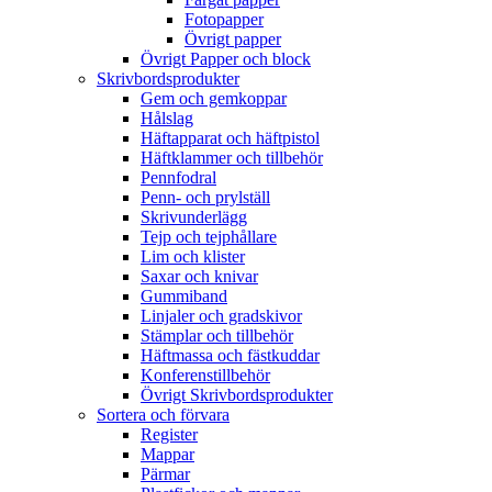
Fotopapper
Övrigt papper
Övrigt Papper och block
Skrivbordsprodukter
Gem och gemkoppar
Hålslag
Häftapparat och häftpistol
Häftklammer och tillbehör
Pennfodral
Penn- och prylställ
Skrivunderlägg
Tejp och tejphållare
Lim och klister
Saxar och knivar
Gummiband
Linjaler och gradskivor
Stämplar och tillbehör
Häftmassa och fästkuddar
Konferenstillbehör
Övrigt Skrivbordsprodukter
Sortera och förvara
Register
Mappar
Pärmar