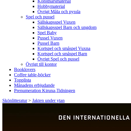
Konstnärsmaterial
Hobbymaterial
Övrigt Måla och pyssla
Spel och pussel
Sällskapsspel Vuxen
Sällskapsspel Barn och ungdom
Spel Baby
Pussel Vuxen
Pussel Barn
Kortspel och småspel Vuxna
Kortspel och småspel Barn
Övrigt Spel och pussel
Övrigt till kontor
Booklovers
Coffee table-böcker
Topplista
Månadens erbjudande
Prenumeration Kiruna-Tidningen
Skönlitteratur
>
Jakten under ytan