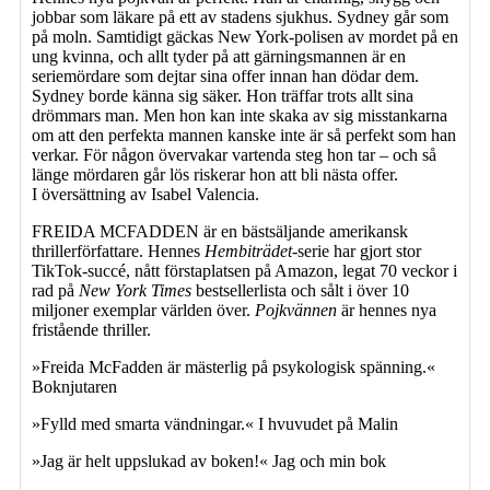
jobbar som läkare på ett av stadens sjukhus. Sydney går som
på moln. Samtidigt gäckas New York-polisen av mordet på en
ung kvinna, och allt tyder på att gärningsmannen är en
seriemördare som dejtar sina offer innan han dödar dem.
Sydney borde känna sig säker. Hon träffar trots allt sina
drömmars man. Men hon kan inte skaka av sig misstankarna
om att den perfekta mannen kanske inte är så perfekt som han
verkar. För någon övervakar vartenda steg hon tar – och så
länge mördaren går lös riskerar hon att bli nästa offer.
I översättning av Isabel Valencia.
FREIDA MCFADDEN är en bästsäljande amerikansk
thrillerförfattare. Hennes
Hembiträdet
-serie har gjort stor
TikTok-succé, nått förstaplatsen på Amazon, legat 70 veckor i
rad på
New York Times
bestsellerlista och sålt i över 10
miljoner exemplar världen över.
Pojkvännen
är hennes nya
fristående thriller.
»Freida McFadden är mästerlig på psykologisk spänning.«
Boknjutaren
»Fylld med smarta vändningar.« I hvuvudet på Malin
»Jag är helt uppslukad av boken!« Jag och min bok