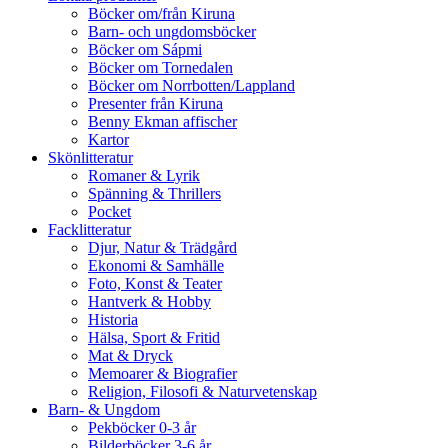
Böcker om/från Kiruna
Barn- och ungdomsböcker
Böcker om Sápmi
Böcker om Tornedalen
Böcker om Norrbotten/Lappland
Presenter från Kiruna
Benny Ekman affischer
Kartor
Skönlitteratur
Romaner & Lyrik
Spänning & Thrillers
Pocket
Facklitteratur
Djur, Natur & Trädgård
Ekonomi & Samhälle
Foto, Konst & Teater
Hantverk & Hobby
Historia
Hälsa, Sport & Fritid
Mat & Dryck
Memoarer & Biografier
Religion, Filosofi & Naturvetenskap
Barn- & Ungdom
Pekböcker 0-3 år
Bilderböcker 3-6 år