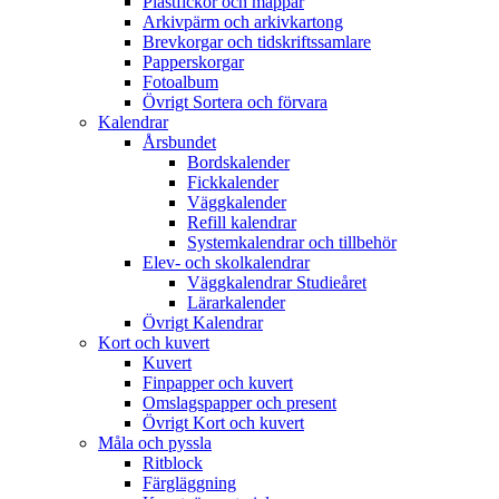
Plastfickor och mappar
Arkivpärm och arkivkartong
Brevkorgar och tidskriftssamlare
Papperskorgar
Fotoalbum
Övrigt Sortera och förvara
Kalendrar
Årsbundet
Bordskalender
Fickkalender
Väggkalender
Refill kalendrar
Systemkalendrar och tillbehör
Elev- och skolkalendrar
Väggkalendrar Studieåret
Lärarkalender
Övrigt Kalendrar
Kort och kuvert
Kuvert
Finpapper och kuvert
Omslagspapper och present
Övrigt Kort och kuvert
Måla och pyssla
Ritblock
Färgläggning