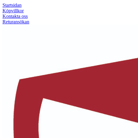
Startsidan
Köpvillkor
Kontakta oss
Returansökan