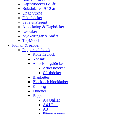
Kapitelböcker 6-9 år
Bokslukaren 9-12 år
Unga vuxna
Faktaböcker
Saga & Present
Anteckning & Dagböcker
Leksaker
Nyckelringar & Smått
TopModel
Kontor & papper
Papper och block
Kollegieblock
Notisar
Anteckningsböcker
Adressböcker
Gästböcker
Blanketter
Block och blockkuber
Kartong
Etiketter
Papper
A4 Ohålat
A4 Hålat
A3
Färgat papper