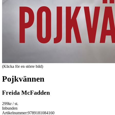
(Klicka för en större bild)
Pojkvännen
Freida McFadden
299
kr
/ st.
Inbunden
Artikelnummer:
9789181084160