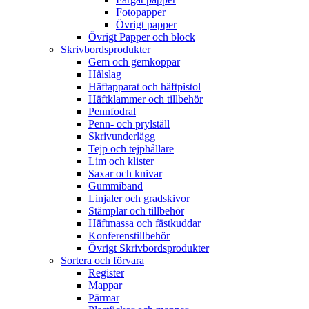
Fotopapper
Övrigt papper
Övrigt Papper och block
Skrivbordsprodukter
Gem och gemkoppar
Hålslag
Häftapparat och häftpistol
Häftklammer och tillbehör
Pennfodral
Penn- och prylställ
Skrivunderlägg
Tejp och tejphållare
Lim och klister
Saxar och knivar
Gummiband
Linjaler och gradskivor
Stämplar och tillbehör
Häftmassa och fästkuddar
Konferenstillbehör
Övrigt Skrivbordsprodukter
Sortera och förvara
Register
Mappar
Pärmar