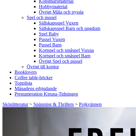
Konstnärsmaterial
Hobbymaterial
Övrigt Måla och pyssla
Spel och pussel
Sällskapsspel Vuxen
Sällskapsspel Barn och ungdom
Spel Baby
Pussel Vuxen
Pussel Barn
Kortspel och småspel Vuxna
Kortspel och småspel Barn
Övrigt Spel och pussel
Övrigt till kontor
Booklovers
Coffee table-böcker
Topplista
Månadens erbjudande
Prenumeration Kiruna-Tidningen
Skönlitteratur
>
Spänning & Thrillers
>
Pojkvännen