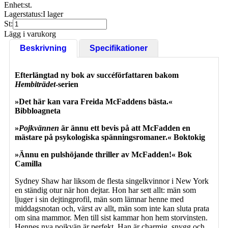
Enhet:
st.
Lagerstatus:
I lager
St:
Lägg i varukorg
Beskrivning
Specifikationer
Efterlängtad ny bok av succéförfattaren bakom
Hembiträdet
-serien
»Det här kan vara Freida McFaddens bästa.«
Bibbloagneta
»
Pojkvännen
är ännu ett bevis på att McFadden en
mästare på psykologiska spänningsromaner.« Boktokig
»Ännu en pulshöjande thriller av McFadden!« Bok
Camilla
Sydney Shaw har liksom de flesta singelkvinnor i New York
en ständig otur när hon dejtar. Hon har sett allt: män som
ljuger i sin dejtingprofil, män som lämnar henne med
middagsnotan och, värst av allt, män som inte kan sluta prata
om sina mammor. Men till sist kammar hon hem storvinsten.
Hennes nya pojkvän är perfekt. Han är charmig, snygg och